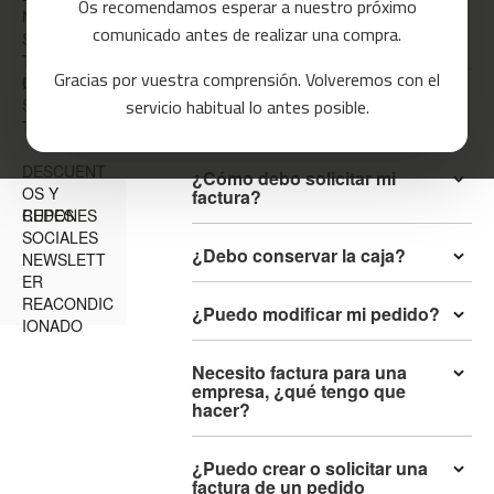
Os recomendamos esperar a nuestro próximo
NES
a
He recibido mi pedido pero le
comunicado antes de realizar una compra.
s
SOPORTE
falta alguna pieza
d
TÉCNICO E
Gracias por vuestra comprensión. Volveremos con el
e
INCIDENCIA
GARANTÍA
c
No he recibido el correo de
servicio habitual lo antes posible.
S
o
confirmación ¿es normal?
TU CUENTA
r
r
DESCUENT
¿Cómo debo solicitar mi
e
OS Y
factura?
r
CUPONES
REDES
SOCIALES
m
¿Debo conservar la caja?
NEWSLETT
c
ER
-
REACONDIC
8
¿Puedo modificar mi pedido?
IONADO
0
Necesito factura para una
m
empresa, ¿qué tengo que
c
hacer?
-
9
0
¿Puedo crear o solicitar una
factura de un pedido