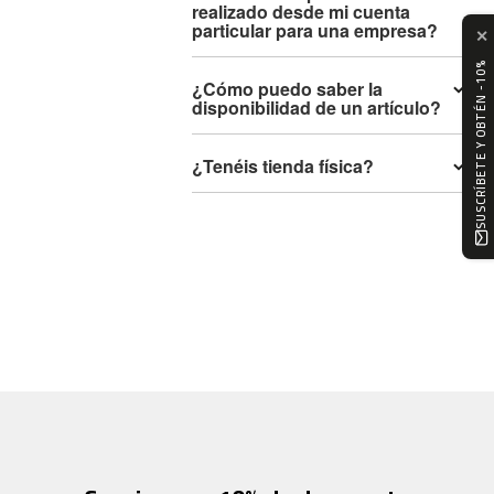
realizado desde mi cuenta
m
particular para una empresa?
c
✕
-
SUSCRÍBETE Y OBTÉN -10%
1
¿Cómo puedo saber la
0
disponibilidad de un artículo?
0
¿Tenéis tienda física?
m
c
-
1
2
0
m
c
-
1
6
0
m