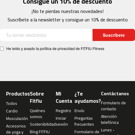
Consigue un 10% de descuento
c
-
¡No te pierdas nuestras novedades!
2
Suscríbete a la newsletter y consigue un 10% de descuento
0
0
Suscríbete
m
c
-
He leído y acepto la política de privacidad de FITFIU Fitness
2
6
0
m
c
-
Productos
Sobre
Mi
¿Te
Contáctanos
4
Fitfiu
Cuenta
ayudamos?
Formulario de
Todos
0
contacto
0
Quiénes
Registro
Envío
Cardio
Atención
somos
Iniciar
Preguntas
Musculación
m
telefónica
Sostenibilidad
sesión
frecuentes
Accesorios
c
Lunes -
Blog FITFIU
Formulario de
de yoga y
-