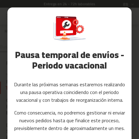
Entrega en 24 - 72h laborables
Idioma
ES
Ir
al
Rebajas
contenido
FAQ
TU PEDIDO
Accesorios
TU PEDIDO
Fitness
Pausa temporal de envíos -
Yoga
y
Periodo vacacional
PAYPAL
Pilates
TARJETAS
Tarjetas
REGALO
Durante las próximas semanas estaremos realizando
regalo
TU PEDIDO
¿Cuándo recibiré mi pedido?
una pausa operativa coincidiendo con el periodo
Reacondicionados
vacacional y con trabajos de reorganización interna.
CONDICION
ES DE
¿Puedo cancelar mi pedido?
Recambios
Como consecuencia, no podremos gestionar ni enviar
ENVÍO
ECOTASAS
nuevos pedidos hasta que finalice este proceso,
c
He recibido algo distinto a lo
DUDAS
previsiblemente dentro de aproximadamente un mes.
i
que pedí, ¿qué puedo hacer?
SOBRE EL
n
PAGO
DEVOLUCIO
t