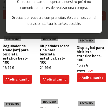
Os recomendamos esperar a nuestro próximo
8,39 €
10,49 €
71,99 €
a
comunicado antes de realizar una compra.
11,99 €
-30%
s
14,99 €
-30%
d
Añadir al carrito
Añadir al carrito
Añadir al carrito
Gracias por vuestra comprensión. Volveremos con el
e
c
servicio habitual lo antes posible.
o
r
r
e
RECAMBIO
RECAMBIO
RECAMBIO
r
Regulador de
Kit pedales rosca
Display lcd para
freno (kit) para
fina para
bicicleta
m
bicicleta
bicicleta
estatica best-
estatica best-
estatica best-
c
100
100
100
-
15,39 €
14,99 €
21,99 €
8
21,99 €
-30%
0
Añadir al carrito
Añadir al carrito
Añadir al carrito
m
c
-
9
0
RECAMBIO
RECAMBIO
RECAMBIO