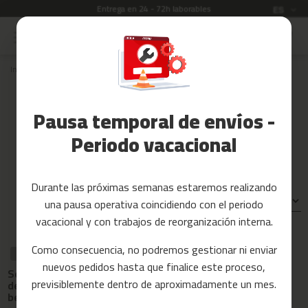
Entrega en 24 - 72h laborables
Idioma
ES
Ir
al
Rebajas
contenido
Inicio
Recambios
bicicletas estaticas
BEST-100
Accesorios
Fitness
Recambios para bicicletas
Pausa temporal de envíos -
estáticas BEST-100
Yoga
y
Periodo vacacional
Pilates
Tarjetas
Durante las próximas semanas estaremos realizando
regalo
Ordenar por:
una pausa operativa coincidiendo con el periodo
Reacondicionados
vacacional y con trabajos de reorganización interna.
Recambios
Como consecuencia, no podremos gestionar ni enviar
RECAMBIO
RECAMBIO
RECAMBIO
nuevos pedidos hasta que finalice este proceso,
Cinta de friccion
Manillar para
c
Soporte display
para bicleta
bicicleta
previsiblemente dentro de aproximadamente un mes.
i
de bici estatica
eliptica best-
estatica best-
best-100
n
100
100
t