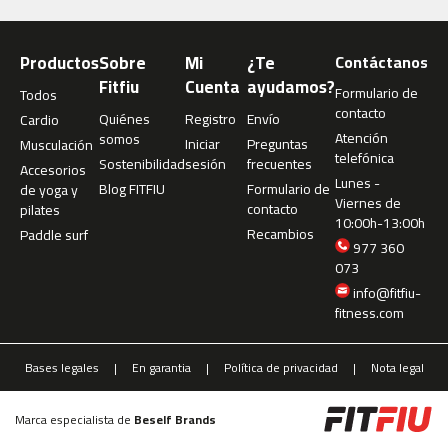
4
6
0
Productos
Sobre
Mi
¿Te
Contáctanos
Fitfiu
Cuenta
ayudamos?
Formulario de
Todos
m
contacto
c
Quiénes
Registro
Envío
Cardio
-
Atención
somos
Iniciar
Preguntas
Musculación
5
telefónica
Sostenibilidad
sesión
frecuentes
Accesorios
0
Lunes -
Blog FITFIU
Formulario de
de yoga y
0
Viernes de
contacto
pilates
10:00h-13:00h
Recambios
Paddle surf
m
977 360
c
073
-
info@fitfiu-
5
fitness.com
6
0
Bases legales
En garantia
Política de privacidad
Nota legal
m
c
-
Marca especialista de
Beself Brands
6