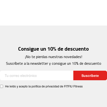
c
-
2
0
0
m
c
-
2
Consigue un 10% de descuento
6
0
¡No te pierdas nuestras novedades!
Suscríbete a la newsletter y consigue un 10% de descuento
m
c
-
Suscríbete
4
0
0
He leído y acepto la política de privacidad de FITFIU Fitness
m
c
-