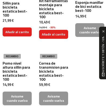
Kit herramientas
Esponja manillar
Sillin para
m
montaje para
de bici estatica
bicicleta
c
bicicleta
best-100
estatica best-
estatica best-
-
100
14,99 €
100
1
21,99 €
10,49 €
0
0
14,99 €
Avisame
-30%
✕
Añadir al carrito
cuando vuelva
Añadir al carrito
m
SUSCRÍBETE Y OBTÉN -10%
c
-
1
2
RECAMBIO
RECAMBIO
0
Pomo nivel
Correa de
altura sillin para
transmision para
m
bicicleta
bicicleta
c
estatica best-
estatica best-
-
100
100
1
14,99 €
59,99 €
6
0
Avisame
Avisame
cuando vuelva
cuando vuelva
m