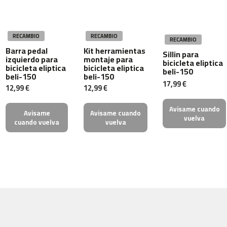
4
6
0
RECAMBIO
RECAMBIO
RECAMBIO
m
Barra pedal
Kit herramientas
Sillin para
izquierdo para
montaje para
c
bicicleta eliptica
bicicleta eliptica
bicicleta eliptica
-
beli-150
beli-150
beli-150
5
17,99 €
12,99 €
12,99 €
0
0
Avisame cuando
Avisame
Avisame cuando
vuelva
m
cuando vuelva
vuelva
c
-
5
6
0
m
c
-
6