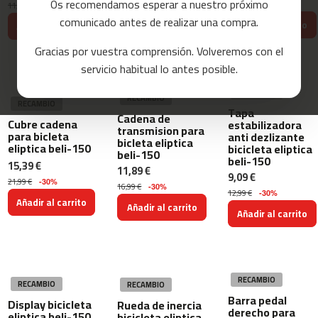
11,99 €
Os recomendamos esperar a nuestro próximo
11,99 €
-30%
a
comunicado antes de realizar una compra.
Añadir al carrito
Añadir al carrito
s
Añadir al carrito
d
Gracias por vuestra comprensión. Volveremos con el
e
c
servicio habitual lo antes posible.
o
r
RECAMBIO
RECAMBIO
r
RECAMBIO
Tapa
e
Cadena de
Cubre cadena
estabilizadora
r
transmision para
para bicleta
anti dezlizante
bicleta eliptica
eliptica beli-150
bicicleta eliptica
beli-150
m
beli-150
15,39 €
11,89 €
c
9,09 €
21,99 €
-
-30%
16,99 €
-30%
12,99 €
-30%
8
Añadir al carrito
Añadir al carrito
0
Añadir al carrito
m
c
-
RECAMBIO
9
RECAMBIO
RECAMBIO
0
Barra pedal
Display bicicleta
Rueda de inercia
derecho para
eliptica beli-150
bicicleta eliptica