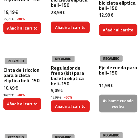
bicicleta eliptica
m
beli-150
beli-150
c
18,19 €
28,99 €
12,99 €
-
25,99 €
-30%
1
Añadir al carrito
Añadir al carrito
0
Añadir al carrito
0
m
c
-
RECAMBIO
RECAMBIO
RECAMBIO
1
Eje de rueda para
Regulador de
Cinta de friccion
2
beli-150
freno (kit) para
para bicleta
bicleta eliptica
0
eliptica beli-150
beli-150
11,99 €
10,49 €
9,09 €
m
14,99 €
c
-30%
12,99 €
-30%
Avisame cuando
-
Añadir al carrito
Añadir al carrito
vuelva
1
6
0
m
RECAMBIO
RECAMBIO
RECAMBIO