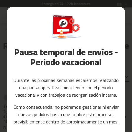
Garantía de 3 años
Idioma
ES
Ir
al
Rebajas
contenido
Inicio
Recambios
BICICLETAS DE AIRE
Accesorios
Fitness
Recambios para bicicletas de aire
Pausa temporal de envíos -
Yoga
y
Periodo vacacional
Pilates
Tarjetas
Ordenar por:
Durante las próximas semanas estaremos realizando
regalo
una pausa operativa coincidiendo con el periodo
Reacondicionados
vacacional y con trabajos de reorganización interna.
RECAMBIO
RECAMBIO
RECAMBIO
Recambios
Tornillo de
Sensor de
Como consecuencia, no podremos gestionar ni enviar
Esponja para
fijacion de altura
velocidad para
manillar beli-150
nuevos pedidos hasta que finalice este proceso,
sillin para beli-
bicleta eliptica
c
150
beli-150
previsiblemente dentro de aproximadamente un mes.
i
8,39 €
n
8,39 €
11,99 €
t
-30%