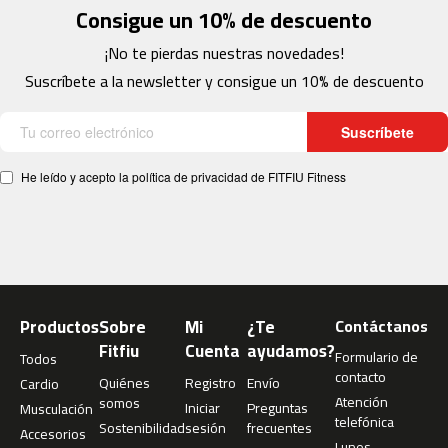
0
Consigue un 10% de descuento
0
¡No te pierdas nuestras novedades!
C
Suscríbete a la newsletter y consigue un 10% de descuento
i
n
t
Suscríbete
a
d
He leído y acepto la política de privacidad de FITFIU Fitness
e
c
o
r
r
e
r
Productos
Sobre
Mi
¿Te
Contáctanos
M
Fitfiu
Cuenta
ayudamos?
C
Formulario de
Todos
-
contacto
Quiénes
Registro
Envío
Cardio
5
Atención
somos
Iniciar
Preguntas
0
Musculación
telefónica
Sostenibilidad
sesión
frecuentes
0
Accesorios
Lunes -