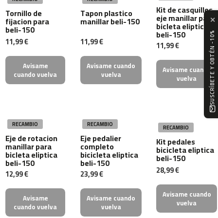
c
Kit de casquillos
-
Tornillo de
Tapon plastico
eje manillar para
fijacion para
manillar beli-150
✕
2
bicleta eliptica
beli-150
0
beli-150
SUSCRÍBETE Y OBTÉN -10%
0
11,99 €
11,99 €
11,99 €
m
Avisame
Avisame cuando
Avisame cuando
c
cuando vuelva
vuelva
vuelva
-
2
6
0
RECAMBIO
RECAMBIO
m
RECAMBIO
Eje de rotacion
Eje pedalier
c
Kit pedales
manillar para
completo
-
bicicleta eliptica
bicleta eliptica
bicicleta eliptica
beli-150
4
beli-150
beli-150
0
28,99 €
12,99 €
23,99 €
0
Avisame cuando
m
Avisame
Avisame cuando
vuelva
c
cuando vuelva
vuelva
-