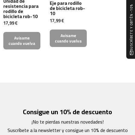
Unidad de
Eje para rodillo
m
resistencia para
de bicicleta rob-
SUSCRÍBETE Y OBTÉN -10%
c
rodillo de
10
bicicleta rob-10
-
17,99 €
1
17,99 €
0
0
Avisame
Avisame
cuando vuelva
cuando vuelva
m
c
-
1
2
0
m
c
-
1
Consigue un 10% de descuento
6
0
¡No te pierdas nuestras novedades!
Suscríbete a la newsletter y consigue un 10% de descuento
m