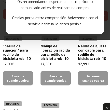
Os recomendamos esperar a nuestro próximo
17,99 €
17,99 €
17,99 €
a
comunicado antes de realizar una compra.
s
d
Añadir al carrito
Añadir al carrito
Añadir al carrito
Gracias por vuestra comprensión. Volveremos con el
e
c
servicio habitual lo antes posible.
o
r
r
RECAMBIO
RECAMBIO
RECAMBIO
e
r
"perilla de
Manija de
Perilla de ajuste
sujecion" para
liberación rápida
con cable para
rodillo de
para rodillo de
rodillo de
m
bicicleta rob-10
bicicleta rob-10
bicicleta rob-10
c
17,99 €
17,99 €
17,99 €
-
8
0
Avisame
Avisame
Avisame
cuando vuelva
cuando vuelva
cuando vuelva
m
c
-
9
0
RECAMBIO
RECAMBIO
✕