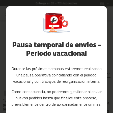
Entrega en 24 - 72h laborables
Idioma
ES
Ir
al
Rebajas
contenido
Inicio
Recambios
rodillos de bicicleta
ROB-10
Accesorios
Fitness
Recambios para rodillos de
Pausa temporal de envíos -
bicicleta ROB-10
Yoga
y
Periodo vacacional
Pilates
Tarjetas
Durante las próximas semanas estaremos realizando
regalo
Ordenar por:
una pausa operativa coincidiendo con el periodo
Reacondicionados
vacacional y con trabajos de reorganización interna.
Recambios
Como consecuencia, no podremos gestionar ni enviar
RECAMBIO
RECAMBIO
RECAMBIO
nuevos pedidos hasta que finalice este proceso,
Soporte de
c
"pata de goma"
Tapa de tubo
rueda delantera
previsiblemente dentro de aproximadamente un mes.
i
para rodillo de
para rodillo de
para rodillo de
bicicleta rob-10
bicicleta rob-10
n
bicicleta rob-10
t