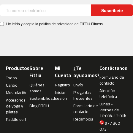
c
-
Suscríbete
2
0
He leído y acepto la política de privacidad de FITFIU Fitness
0
m
c
-
2
6
0
Productos
Sobre
Mi
¿Te
Contáctanos
Fitfiu
Cuenta
ayudamos?
Formulario de
Todos
m
contacto
c
Quiénes
Registro
Envío
Cardio
-
Atención
somos
Iniciar
Preguntas
Musculación
4
telefónica
Sostenibilidad
sesión
frecuentes
Accesorios
0
Lunes -
Blog FITFIU
Formulario de
de yoga y
0
Viernes de
contacto
pilates
10:00h-13:00h
Recambios
Paddle surf
m
977 360
c
073
-