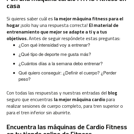
casa
b
Si quieres saber cuál es
la mejor máquina fitness para el
e
s
hogar
¡s
olo hay una respuesta correcta!
El material de
p
entrenamiento que mejor se adapte a ti y a tus
-
objetivos.
Antes de seguir respóndete estas preguntas:
5
¿Con qué intensidad voy a entrenar?
0
¿Qué tipo de deporte me gusta más?
b
¿Cuántos días a la semana debo entrenar?
e
s
Qué quiero conseguir: ¿Definir el cuerpo? ¿Perder
p
peso?
-
7
Con todas las respuestas y nuestras entradas del
blog
0
seguro que encuentras
la mejor máquina cardio
para
realizar sesiones de cuerpo completo, para tren superior o
b
para el tren inferior sin aburrirte.
e
s
Encuentra las máquinas de Cardio Fitness
p
en tu tienda online de Fitness
-