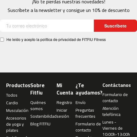
¡No te pierdas nuestras novedades!
i
c
Suscríbete a la newsletter y consigue un 10% de descuento
a
s
Suscríbete
b
e
He leído y acepto la política de privacidad de FITFIU Fitness
s
t
-
1
0
0
Productos
Sobre
Mi
¿Te
Contáctanos
b
e
Fitfiu
Cuenta
ayudamos?
Formulario de
Todos
s
contacto
Quiénes
Registro
Envío
Cardio
t
Atención
somos
-
Iniciar
Preguntas
Musculación
telefónica
2
Sostenibilidad
sesión
frecuentes
Accesorios
0
Lunes -
Blog FITFIU
Formulario de
de yoga y
0
Viernes de
contacto
pilates
10:00h-13:00h