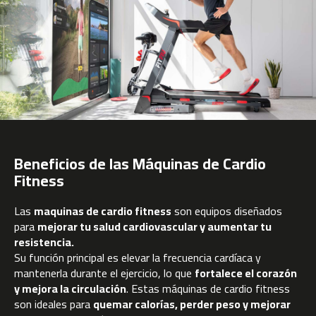
m
c
-
1
0
0
m
c
-
1
Beneficios de las Máquinas de Cardio
2
Fitness
0
m
Las
maquinas de cardio fitness
son equipos diseñados
c
para
mejorar tu salud cardiovascular y aumentar tu
-
resistencia.
1
Su función principal es elevar la frecuencia cardíaca y
6
mantenerla durante el ejercicio, lo que
fortalece el corazón
0
y mejora la circulación
. Estas máquinas de cardio fitness
son ideales para
quemar calorías, perder peso y mejorar
m