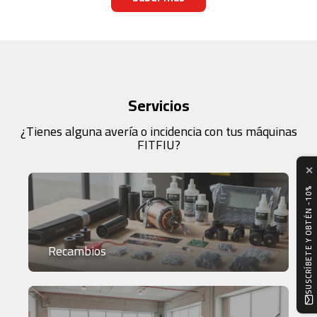
0
0
C
i
n
t
Servicios
a
d
¿Tienes alguna avería o incidencia con tus máquinas
e
FITFIU?
c
o
✕
r
r
SUSCRÍBETE Y OBTÉN -10%
e
r
M
C
Recambios
-
5
0
0