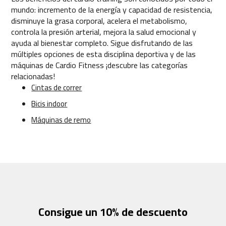
b
mundo: incremento de la energía y capacidad de resistencia,
e
disminuye la grasa corporal, acelera el metabolismo,
s
controla la presión arterial, mejora la salud emocional y
p
ayuda al bienestar completo. Sigue disfrutando de las
-
5
múltiples opciones de esta disciplina deportiva y de las
0
máquinas de Cardio Fitness ¡descubre las categorías
0
relacionadas!
Cintas de correr
b
i
Bicis indoor
c
Máquinas de remo
i
c
l
e
t
a
s
e
s
t
Consigue un 10% de descuento
a
t