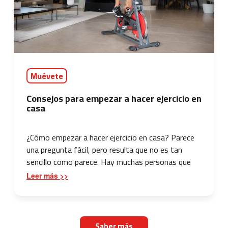
4
6
0
m
c
-
Muévete
5
0
Consejos para empezar a hacer ejercicio en
0
casa
m
c
¿Cómo empezar a hacer ejercicio en casa? Parece
-
una pregunta fácil, pero resulta que no es tan
5
sencillo como parece. Hay muchas personas que
6
0
quieren hacer deporte en casa...
Leer más >>
m
c
-
6
Saber más