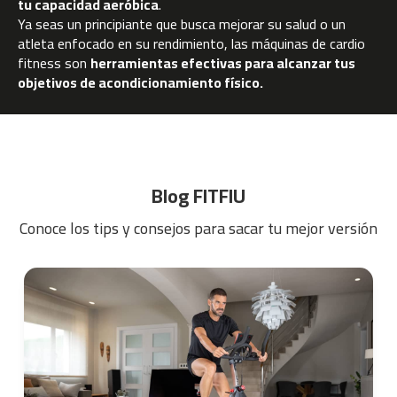
tu capacidad aeróbica
.
c
-
Ya seas un principiante que busca mejorar su salud o un
2
atleta enfocado en su rendimiento, las máquinas de cardio
0
fitness son
herramientas efectivas para alcanzar tus
0
objetivos de acondicionamiento físico.
m
c
-
2
6
Blog FITFIU
0
Conoce los tips y consejos para sacar tu mejor versión
m
c
-
4
0
0
m
c
-