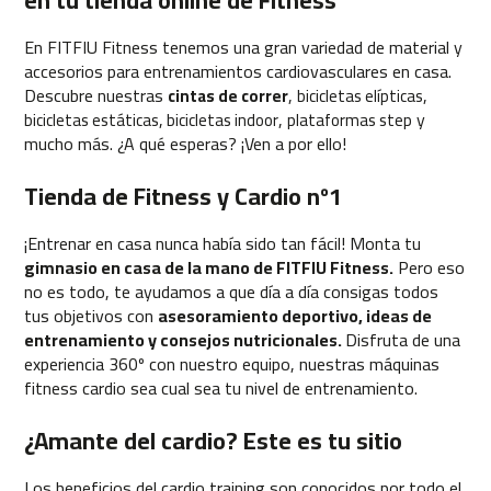
1
0
En FITFIU Fitness tenemos una gran variedad de material y
0
accesorios para entrenamientos cardiovasculares en casa.
Descubre nuestras
,
,
cintas de correr
bicicletas elípticas
b
,
,
y
bicicletas estáticas
bicicletas indoor
plataformas step
e
mucho más. ¿A qué esperas? ¡Ven a por ello!
s
p
Tienda de Fitness y Cardio nº1
-
2
0
¡Entrenar en casa nunca había sido tan fácil! Monta tu
0
gimnasio en casa de la mano de FITFIU Fitness.
Pero eso
no es todo, te ayudamos a que día a día consigas todos
b
tus objetivos con
asesoramiento deportivo, ideas de
e
entrenamiento y consejos nutricionales.
Disfruta de una
s
experiencia 360º con nuestro equipo, nuestras máquinas
p
fitness cardio sea cual sea tu nivel de entrenamiento.
-
3
0
¿Amante del cardio? Este es tu sitio
0
Los beneficios del cardio training son conocidos por todo el