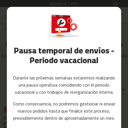
Garantía de 3 años
Idioma
ES
Ir
al
Rebajas
contenido
Inicio
CARDIO
Accesorios
Fitness
Máquinas y accesorios de cardio
Pausa temporal de envíos -
Yoga
Encuentra el material deportivo que necesitas en tu tienda
y
Periodo vacacional
online de cardio fitness de confianza
Pilates
Tarjetas
Durante las próximas semanas estaremos realizando
regalo
una pausa operativa coincidiendo con el periodo
Reacondicionados
Ordenar por:
vacacional y con trabajos de reorganización interna.
Recambios
Como consecuencia, no podremos gestionar ni enviar
nuevos pedidos hasta que finalice este proceso,
REBAJAS
REBAJAS
c
Cinta de correr
Cinta de correr
previsiblemente dentro de aproximadamente un mes.
i
plegable MC-
plegable MC-
n
90
160
t