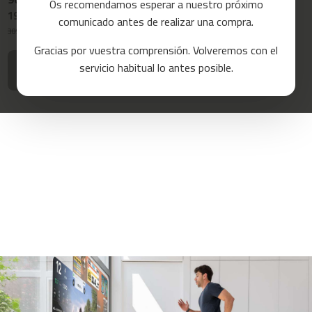
Os recomendamos esperar a nuestro próximo
a
199,99 €
219,99 €
4.3
4.8
comunicado antes de realizar una compra.
s
/ 5
/ 5
309,99 €
329,99 €
-35%
-33%
d
(16)
(14)
Gracias por vuestra comprensión. Volveremos con el
e
c
Avisame
Avisame
servicio habitual lo antes posible.
o
cuando vuelva
cuando vuelva
r
r
e
r
m
c
-
8
0
m
c
-
9
0