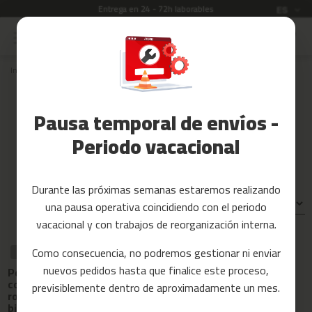
Entrega en 24 - 72h laborables
Idioma
ES
Ir
al
Rebajas
contenido
Inicio
Recambios
rodillos de bicicleta
ROB-20
Accesorios
Fitness
Recambios para rodillos de
Pausa temporal de envíos -
bicicleta ROB-20
Yoga
y
Periodo vacacional
Pilates
Tarjetas
Durante las próximas semanas estaremos realizando
regalo
Ordenar por:
una pausa operativa coincidiendo con el periodo
Reacondicionados
vacacional y con trabajos de reorganización interna.
Recambios
Como consecuencia, no podremos gestionar ni enviar
RECAMBIO
RECAMBIO
nuevos pedidos hasta que finalice este proceso,
Perilla de ajuste
Perilla de
c
con cable para
sujeción para
previsiblemente dentro de aproximadamente un mes.
i
rodillo de
rodillo de
n
bicicleta rob-20
bicicleta ROB-20
t