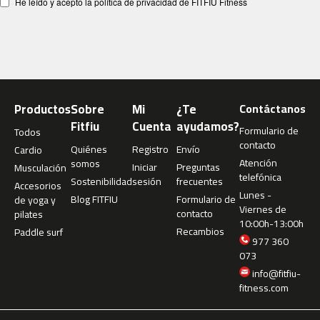
He leído y acepto la política de privacidad de FITFIU Fitness
m
c
-
1
0
0
Productos
Sobre
Mi
¿Te
Contáctanos
m
c
Fitfiu
Cuenta
ayudamos?
Formulario de
Todos
-
contacto
Quiénes
Registro
Envío
Cardio
1
Atención
somos
2
Iniciar
Preguntas
Musculación
telefónica
0
Sostenibilidad
sesión
frecuentes
Accesorios
Lunes -
Blog FITFIU
Formulario de
de yoga y
m
Viernes de
contacto
pilates
c
10:00h-13:00h
Recambios
Paddle surf
-
977 360
1
073
6
info@fitfiu-
0
fitness.com
m