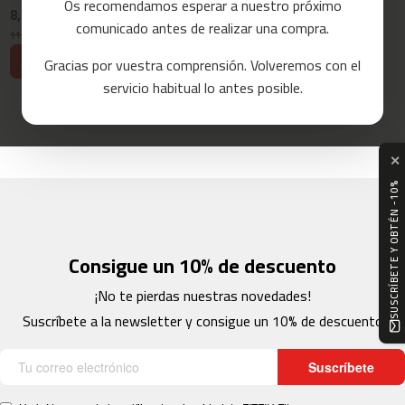
Os recomendamos esperar a nuestro próximo
8,39 €
12,59 €
a
comunicado antes de realizar una compra.
s
11,99 €
17,99 €
-30%
-30%
d
Añadir al carrito
Añadir al carrito
Gracias por vuestra comprensión. Volveremos con el
e
c
servicio habitual lo antes posible.
o
r
r
e
✕
r
SUSCRÍBETE Y OBTÉN -10%
m
c
-
8
Consigue un 10% de descuento
0
¡No te pierdas nuestras novedades!
m
Suscríbete a la newsletter y consigue un 10% de descuento
c
-
9
Suscríbete
0