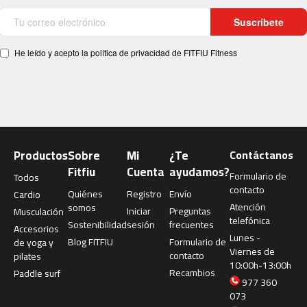
b
Suscríbete
i
c
i
He leído y acepto la política de privacidad de FITFIU Fitness
c
l
e
t
a
s
i
n
Productos
Sobre
Mi
¿Te
Contáctanos
d
Fitfiu
Cuenta
ayudamos?
o
Formulario de
Todos
o
contacto
Quiénes
Registro
Envío
Cardio
r
Atención
somos
Iniciar
Preguntas
Musculación
telefónica
Sostenibilidad
sesión
frecuentes
b
Accesorios
Lunes -
e
Blog FITFIU
Formulario de
de yoga y
Viernes de
s
contacto
pilates
10:00h-13:00h
p
Recambios
Paddle surf
-
977 360
2
073
2