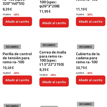
100 (spec:
320*140*55)
m
φ26*3*208)
c
8,39 €
11,19 €
11,99 €
-
11,99 €
15,99 €
-30%
-30%
1
Añadir al carrito
Añadir al carrito
0
Añadir al carrito
0
m
c
RECAMBIO
-
RECAMBIO
RECAMBIO
1
Correa de malla
Perilla de control
Cubierta de la
2
para remo ra-
de tensión para
cadena para
100 (spec:
0
remo ra-100
remo ra-100
t1.5*22*2150)
10,49 €
30,79 €
8,39 €
m
14,99 €
43,99 €
-30%
-30%
c
11,99 €
-30%
-
Añadir al carrito
Añadir al carrito
Añadir al carrito
1
6
0
m
RECAMBIO
RECAMBIO