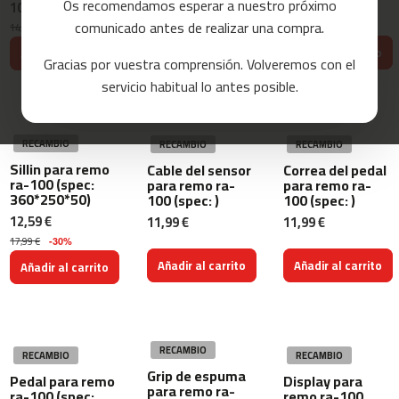
Os recomendamos esperar a nuestro próximo
10,49 €
15,99 €
8,39 €
a
comunicado antes de realizar una compra.
14,99 €
-30%
s
11,99 €
-30%
d
Añadir al carrito
Añadir al carrito
Añadir al carrito
Gracias por vuestra comprensión. Volveremos con el
e
c
servicio habitual lo antes posible.
o
r
r
e
RECAMBIO
RECAMBIO
RECAMBIO
r
Sillin para remo
Cable del sensor
Correa del pedal
ra-100 (spec:
para remo ra-
para remo ra-
m
360*250*50)
100 (spec: )
100 (spec: )
c
12,59 €
11,99 €
11,99 €
-
17,99 €
-30%
8
Añadir al carrito
Añadir al carrito
0
Añadir al carrito
m
c
-
RECAMBIO
9
RECAMBIO
RECAMBIO
Grip de espuma
0
Pedal para remo
Display para
para remo ra-
ra-100 (spec:
remo ra-100