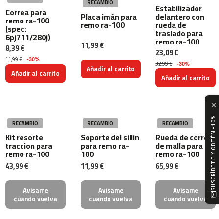
c
RECAMBIO
Estabilizador
Correa para
-
delantero con
Placa imán para
remo ra-100
2
rueda de
remo ra-100
(spec:
0
traslado para
6pj711/280j)
remo ra-100
0
11,99 €
8,39 €
23,09 €
m
11,99 €
-30%
32,99 €
-30%
Añadir al carrito
c
Añadir al carrito
Añadir al carrito
-
2
6
✕
0
SUSCRÍBETE Y OBTÉN -10%
RECAMBIO
RECAMBIO
RECAMBIO
m
Kit resorte
Soporte del sillin
Rueda de correa
c
traccion para
para remo ra-
de malla para
-
remo ra-100
100
remo ra-100
4
43,99 €
11,99 €
65,99 €
0
0
Avisame
Avisame
Avisame
m
cuando vuelva
cuando vuelva
cuando vuelva
c
-