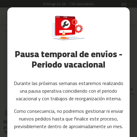
Garantía de 3 años
Idioma
ES
Ir
al
Rebajas
contenido
Inicio
Recambios
maquinas de remo
RA-100
Accesorios
Fitness
Recambios para máquinas de
Pausa temporal de envíos -
remo RA-100
Yoga
y
Periodo vacacional
Pilates
Tarjetas
Durante las próximas semanas estaremos realizando
regalo
Ordenar por:
una pausa operativa coincidiendo con el periodo
Reacondicionados
vacacional y con trabajos de reorganización interna.
Recambios
Como consecuencia, no podremos gestionar ni enviar
RECAMBIO
RECAMBIO
RECAMBIO
nuevos pedidos hasta que finalice este proceso,
Tapa
c
Kit de montaje
Estabilizador
estabilizador
previsiblemente dentro de aproximadamente un mes.
i
para remo ra-
trasero para
trasero para
100
n
remo ra-100
remo ra-100
t