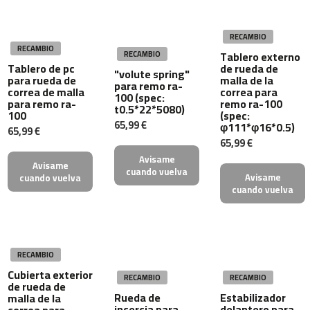
4
6
RECAMBIO
0
RECAMBIO
Tablero externo
RECAMBIO
m
Tablero de pc
de rueda de
"volute spring"
para rueda de
malla de la
c
para remo ra-
correa de malla
correa para
-
100 (spec:
para remo ra-
remo ra-100
5
t0.5*22*5080)
100
(spec:
0
65,99 €
φ111*φ16*0.5)
65,99 €
0
65,99 €
Avisame
m
Avisame
cuando vuelva
c
Avisame
cuando vuelva
cuando vuelva
-
5
6
0
RECAMBIO
m
Cubierta exterior
c
RECAMBIO
RECAMBIO
de rueda de
-
Rueda de
Estabilizador
malla de la
6
incercia para
delantero para
correa para