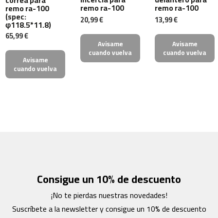
0
remo ra-100
remo ra-100
remo ra-100
0
(spec:
20,99 €
13,99 €
φ118.5*11.8)
C
65,99 €
i
Avisame
Avisame
n
cuando vuelva
cuando vuelva
Avisame
t
cuando vuelva
a
d
e
c
o
r
r
e
r
M
C
Consigue un 10% de descuento
-
5
¡No te pierdas nuestras novedades!
0
Suscríbete a la newsletter y consigue un 10% de descuento
0