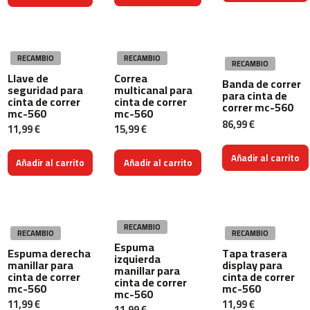
i
c
a
s
RECAMBIO
RECAMBIO
RECAMBIO
b
Llave de
Correa
e
Banda de correr
seguridad para
multicanal para
para cinta de
s
cinta de correr
cinta de correr
correr mc-560
t
mc-560
mc-560
86,99 €
-
11,99 €
15,99 €
1
0
Añadir al carrito
Añadir al carrito
Añadir al carrito
0
b
e
s
RECAMBIO
t
RECAMBIO
RECAMBIO
Espuma
-
Espuma derecha
Tapa trasera
izquierda
2
manillar para
display para
manillar para
cinta de correr
cinta de correr
0
cinta de correr
mc-560
mc-560
0
mc-560
11,99 €
11,99 €
11,99 €