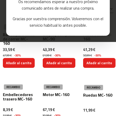
Os recomendamos esperar a nuestro próximo
a
comunicado antes de realizar una compra.
s
Ordenar por:
d
Gracias por vuestra comprensión. Volveremos con el
e
c
servicio habitual lo antes posible.
RECAMBIO
RECAMBIO
RECAMBIO
o
r
Banda para cinta
Display completo
Placa base MC-
r
de correr MC-
MC-90
160
e
160
r
33,59 €
43,39 €
41,29 €
47,99 €
61,99 €
58,99 €
-30%
-30%
-30%
m
c
Añadir al carrito
Añadir al carrito
Añadir al carrito
-
8
0
RECAMBIO
RECAMBIO
m
RECAMBIO
c
Embellecedores
Motor MC-160
Ruedas MC-160
-
trasero MC-160
9
0
8,39 €
67,19 €
11,99 €
11,99 €
95,99 €
-30%
-30%