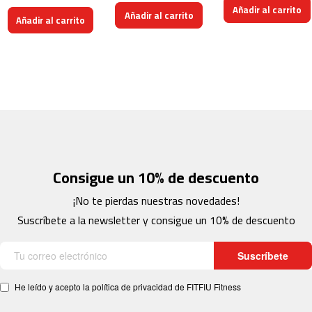
1
Añadir al carrito
Añadir al carrito
5
Añadir al carrito
0
r
o
d
i
l
l
o
s
d
Consigue un 10% de descuento
e
b
i
¡No te pierdas nuestras novedades!
c
Suscríbete a la newsletter y consigue un 10% de descuento
i
c
l
Suscríbete
e
t
a
He leído y acepto la política de privacidad de FITFIU Fitness
r