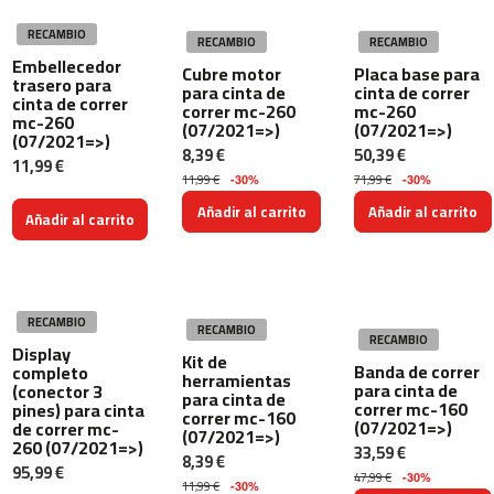
e
RECAMBIO
l
RECAMBIO
RECAMBIO
i
Embellecedor
Cubre motor
Placa base para
trasero para
-
para cinta de
cinta de correr
cinta de correr
1
correr mc-260
mc-260
mc-260
0
(07/2021=>)
(07/2021=>)
(07/2021=>)
0
8,39 €
50,39 €
11,99 €
11,99 €
71,99 €
-30%
-30%
b
Añadir al carrito
Añadir al carrito
e
Añadir al carrito
l
i
-
1
RECAMBIO
2
RECAMBIO
RECAMBIO
0
Display
Kit de
Banda de correr
completo
herramientas
para cinta de
(conector 3
b
para cinta de
correr mc-160
pines) para cinta
e
correr mc-160
(07/2021=>)
de correr mc-
(07/2021=>)
l
260 (07/2021=>)
33,59 €
i
8,39 €
95,99 €
47,99 €
-
-30%
11,99 €
-30%