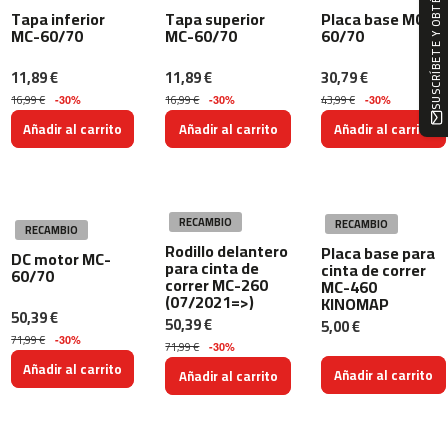
SUSCRÍBETE Y OBTÉN -10%
1
Tapa inferior
Tapa superior
Placa base MC-
0
MC-60/70
MC-60/70
60/70
0
11,89 €
11,89 €
30,79 €
b
16,99 €
16,99 €
43,99 €
-30%
-30%
-30%
e
Añadir al carrito
Añadir al carrito
Añadir al carrito
s
p
-
2
0
RECAMBIO
RECAMBIO
0
RECAMBIO
Rodillo delantero
Placa base para
DC motor MC-
para cinta de
cinta de correr
b
60/70
correr MC-260
MC-460
e
(07/2021=>)
KINOMAP
s
50,39 €
50,39 €
5,00 €
p
71,99 €
-30%
71,99 €
-
-30%
Añadir al carrito
3
Añadir al carrito
Añadir al carrito
0
0