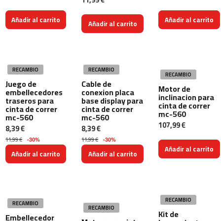
b
e
Añadir al carrito
Añadir al carrito
Añadir al carrito
s
t
-
2
2
RECAMBIO
RECAMBIO
0
RECAMBIO
Juego de
Cable de
Motor de
embellecedores
conexion placa
b
inclinacion para
traseros para
base display para
e
cinta de correr
cinta de correr
cinta de correr
mc-560
s
mc-560
mc-560
t
107,99 €
8,39 €
8,39 €
-
11,99 €
11,99 €
-30%
-30%
3
Añadir al carrito
2
Añadir al carrito
Añadir al carrito
0
b
i
c
RECAMBIO
RECAMBIO
i
RECAMBIO
Kit de
Embellecedor
c