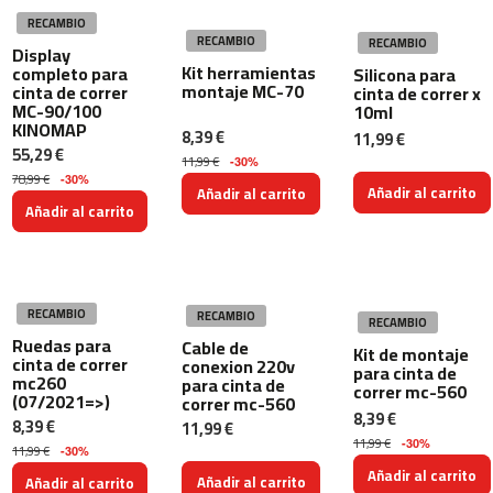
b
e
RECAMBIO
RECAMBIO
RECAMBIO
s
Display
p
Kit herramientas
completo para
Silicona para
montaje MC-70
cinta de correr
cinta de correr x
-
MC-90/100
10ml
5
KINOMAP
8,39 €
0
11,99 €
55,29 €
0
11,99 €
-30%
78,99 €
-30%
Añadir al carrito
Añadir al carrito
b
Añadir al carrito
i
c
i
c
l
RECAMBIO
RECAMBIO
e
RECAMBIO
t
Ruedas para
Cable de
Kit de montaje
a
cinta de correr
conexion 220v
para cinta de
s
mc260
para cinta de
correr mc-560
e
(07/2021=>)
correr mc-560
8,39 €
s
8,39 €
11,99 €
t
11,99 €
-30%
11,99 €
-30%
a
Añadir al carrito
t
Añadir al carrito
Añadir al carrito