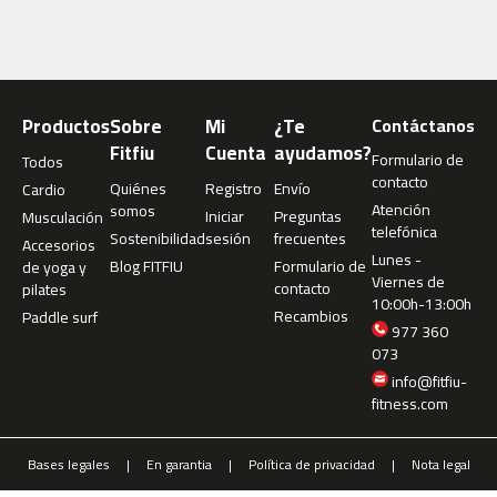
o
b
-
1
0
Productos
Sobre
Mi
¿Te
Contáctanos
Fitfiu
Cuenta
ayudamos?
r
Formulario de
Todos
o
contacto
Quiénes
Registro
Envío
Cardio
b
Atención
somos
Iniciar
Preguntas
Musculación
-
telefónica
Sostenibilidad
sesión
frecuentes
Accesorios
2
Lunes -
Blog FITFIU
Formulario de
de yoga y
0
Viernes de
contacto
pilates
10:00h-13:00h
p
Recambios
Paddle surf
l
977 360
a
073
t
info@fitfiu-
a
fitness.com
f
o
r
Bases legales
En garantia
Política de privacidad
Nota legal
m
a