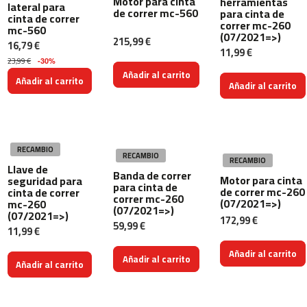
Motor para cinta
herramientas
lateral para
l
de correr mc-560
para cinta de
cinta de correr
e
correr mc-260
mc-560
t
(07/2021=>)
215,99 €
a
16,79 €
11,99 €
s
23,99 €
-30%
e
Añadir al carrito
l
Añadir al carrito
Añadir al carrito
i
p
t
i
c
RECAMBIO
a
RECAMBIO
RECAMBIO
s
Llave de
Banda de correr
Motor para cinta
seguridad para
para cinta de
de correr mc-260
cinta de correr
b
correr mc-260
(07/2021=>)
mc-260
e
(07/2021=>)
(07/2021=>)
172,99 €
l
59,99 €
11,99 €
i
-
Añadir al carrito
Añadir al carrito
9
Añadir al carrito
0
b