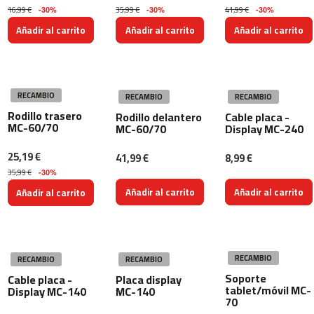
c
16,99 €
35,99 €
41,99 €
-30%
-30%
-30%
-
2
Añadir al carrito
Añadir al carrito
Añadir al carrito
0
0
m
RECAMBIO
RECAMBIO
RECAMBIO
c
Rodillo trasero
-
Rodillo delantero
Cable placa -
MC-60/70
MC-60/70
Display MC-240
2
6
25,19 €
41,99 €
8,99 €
0
35,99 €
-30%
m
Añadir al carrito
Añadir al carrito
Añadir al carrito
c
-
4
0
0
RECAMBIO
RECAMBIO
RECAMBIO
Soporte
Cable placa -
Placa display
m
tablet/móvil MC-
Display MC-140
MC-140
c
70
-