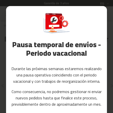
Envío gratuito
Idioma
ES
Ir
al
Rebajas
contenido
Inicio
Recambios
CINTAS DE CORRER
Accesorios
Fitness
Recambios para cintas de correr
Pausa temporal de envíos -
Yoga
y
Periodo vacacional
Pilates
Tarjetas
Durante las próximas semanas estaremos realizando
regalo
una pausa operativa coincidiendo con el periodo
Reacondicionados
vacacional y con trabajos de reorganización interna.
Recambios
Como consecuencia, no podremos gestionar ni enviar
nuevos pedidos hasta que finalice este proceso,
c
previsiblemente dentro de aproximadamente un mes.
i
Mc-160
Mc-260
n
t