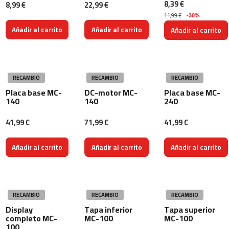
8,39 €
8,99 €
22,99 €
4
11,99 €
-30%
6
0
Añadir al carrito
Añadir al carrito
Añadir al carrito
m
c
-
RECAMBIO
RECAMBIO
RECAMBIO
5
0
Placa base MC-
DC-motor MC-
Placa base MC-
0
140
140
240
m
41,99 €
71,99 €
41,99 €
c
-
Añadir al carrito
Añadir al carrito
Añadir al carrito
5
6
0
m
RECAMBIO
RECAMBIO
RECAMBIO
c
Display
Tapa inferior
Tapa superior
-
completo MC-
MC-100
MC-100
6
100