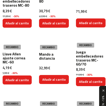
embellecedores
80
traseros MC-80
b
8,39 €
30,79 €
71,99 €
e
11,99 €
43,99 €
-30%
-30%
s
Añadir al carrito
Añadir al carrito
Añadir al carrito
p
-
5
0
RECAMBIO
b
RECAMBIO
RECAMBIO
Juego
e
Llave Allen
Mando a
embellecedores
s
ajuste correa
distancia
traseros MC-
MC-60
p
60/70
-
4,19 €
32,99 €
8,39 €
7
5,99 €
-30%
11,99 €
0
-30%
Añadir al carrito
Añadir al carrito
Añadir al carrito
b
e
✕
s
p
-
RECAMBIO
RECAMBIO
RECAMBIO