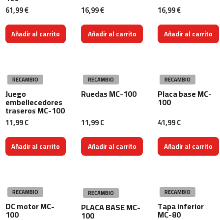
0
61,99 €
16,99 €
16,99 €
0
C
Añadir al carrito
Añadir al carrito
Añadir al carrito
i
n
t
a
RECAMBIO
RECAMBIO
RECAMBIO
d
e
Juego
Ruedas MC-100
Placa base MC-
embellecedores
100
c
traseros MC-100
o
r
11,99 €
11,99 €
41,99 €
r
e
Añadir al carrito
Añadir al carrito
Añadir al carrito
r
M
C
-
5
RECAMBIO
RECAMBIO
RECAMBIO
0
DC motor MC-
Tapa inferior
PLACA BASE MC-
0
100
MC-80
100