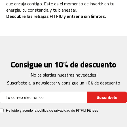
que encaja contigo. Este es el momento de invertir en tu
b
energía, tu constancia y tu bienestar.
i
Descubre las rebajas FITFIU y entrena sin límites.
c
i
c
l
e
t
a
s
i
Consigue un 10% de descuento
n
d
o
¡No te pierdas nuestras novedades!
o
r
Suscríbete a la newsletter y consigue un 10% de descuento
b
Suscríbete
e
s
p
He leído y acepto la política de privacidad de FITFIU Fitness
-
2
2