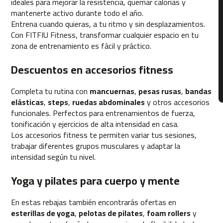
ideales para mejorar la resistencia, quemar calorías y
4
mantenerte activo durante todo el año.
6
SU
Entrena cuando quieras, a tu ritmo y sin desplazamientos.
0
Con FITFIU Fitness, transformar cualquier espacio en tu
zona de entrenamiento es fácil y práctico.
m
c
Descuentos en accesorios fitness
-
5
0
Completa tu rutina con
mancuernas
,
pesas rusas
,
bandas
0
elásticas
,
steps
,
ruedas abdominales
y otros accesorios
funcionales. Perfectos para entrenamientos de fuerza,
m
tonificación y ejercicios de alta intensidad en casa.
c
Los accesorios fitness te permiten variar tus sesiones,
-
trabajar diferentes grupos musculares y adaptar la
5
intensidad según tu nivel.
6
0
Yoga y pilates para cuerpo y mente
m
c
En estas rebajas también encontrarás ofertas en
-
esterillas de yoga
,
pelotas de pilates
,
foam rollers
y
6