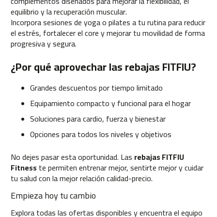
complementos diseñados para mejorar la flexibilidad, el
0
equilibrio y la recuperación muscular.
0
Incorpora sesiones de yoga o pilates a tu rutina para reducir
el estrés, fortalecer el core y mejorar tu movilidad de forma
C
progresiva y segura.
i
n
t
¿Por qué aprovechar las rebajas FITFIU?
a
d
Grandes descuentos por tiempo limitado
e
c
Equipamiento compacto y funcional para el hogar
o
Soluciones para cardio, fuerza y bienestar
r
r
Opciones para todos los niveles y objetivos
e
r
No dejes pasar esta oportunidad. Las
rebajas FITFIU
M
Fitness
te permiten entrenar mejor, sentirte mejor y cuidar
C
tu salud con la mejor relación calidad-precio.
-
5
Empieza hoy tu cambio
0
0
Explora todas las ofertas disponibles y encuentra el equipo