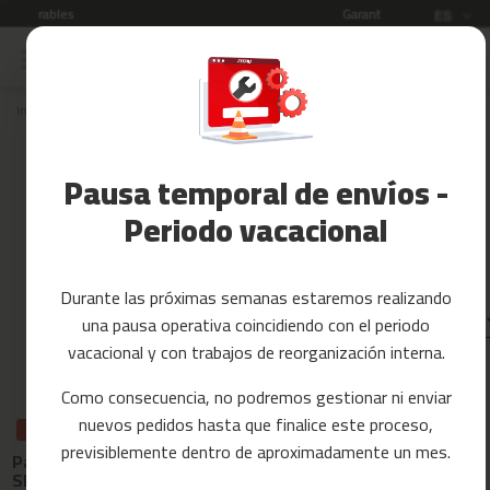
Garantía de 3 años
Idioma
ES
Ir
al
Rebajas
contenido
Inicio
REBAJAS
Accesorios
Fitness
REBAJAS
Pausa temporal de envíos -
Yoga
¡Ofertas en maquinaria fitness!
y
Periodo vacacional
Pilates
Tarjetas
Durante las próximas semanas estaremos realizando
regalo
una pausa operativa coincidiendo con el periodo
Ordenar por:
Reacondicionados
vacacional y con trabajos de reorganización interna.
Recambios
Como consecuencia, no podremos gestionar ni enviar
nuevos pedidos hasta que finalice este proceso,
c
REBAJAS
REBAJAS
REBAJAS
previsiblemente dentro de aproximadamente un mes.
i
Pack fitness
Pesa rusa
Inflador de pie
n
SHAPES KIT
TRIANGULAR
PUMP-FOOT
t