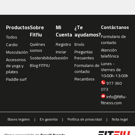
b
e
s
Productos
Sobre
Mi
¿Te
Contáctanos
p
Fitfiu
Cuenta
ayudamos?
-
Formulario de
Todos
5
contacto
Quiénes
Registro
Envío
Cardio
0
Atención
somos
Iniciar
Preguntas
Musculación
telefónica
Sostenibilidad
sesión
frecuentes
Accesorios
b
Lunes -
Blog FITFIU
Formulario de
de yoga y
e
Viernes de
contacto
pilates
s
10:00h-13:00h
p
Recambios
Paddle surf
977 360
-
073
7
0
info@fitfiu-
fitness.com
b
e
Bases legales
En garantia
Política de privacidad
Nota legal
s
p
-
Marca especialista de
Beself Brands