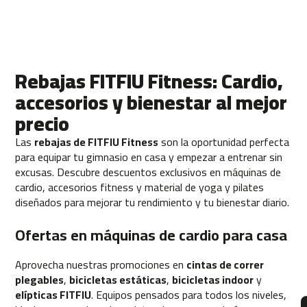
c
-
2
0
0
Rebajas FITFIU Fitness: Cardio,
m
accesorios y bienestar al mejor
c
-
precio
2
6
Las
rebajas de FITFIU Fitness
son la oportunidad perfecta
0
para equipar tu gimnasio en casa y empezar a entrenar sin
excusas. Descubre descuentos exclusivos en máquinas de
m
cardio, accesorios fitness y material de yoga y pilates
c
diseñados para mejorar tu rendimiento y tu bienestar diario.
-
4
Ofertas en máquinas de cardio para casa
0
0
Aprovecha nuestras promociones en
cintas de correr
m
plegables
,
bicicletas estáticas
,
bicicletas indoor
y
c
elípticas FITFIU
. Equipos pensados para todos los niveles,
-