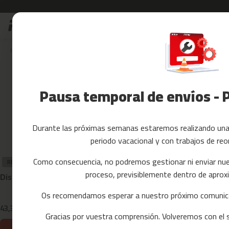
Ir
Rebajas
Accesorios Fitnes
al
Rebajas
contenido
Accesorios
Inicio
Recambios
cintas de correr
MC-90
Fitness
R
Yoga
y
Pausa temporal de envíos - 
Pilates
Tarjetas
regalo
Durante las próximas semanas estaremos realizando una 
Reacondicionados
periodo vacacional y con trabajos de reo
Recambios
cintas
Como consecuencia, no podremos gestionar ni enviar nue
RECAMBIO
RECAMBIO
de
proceso, previsiblemente dentro de apr
Display completo MC-90
Silicona para 
correr
mc-
Os recomendamos esperar a nuestro próximo comunica
80
43,39 €
11,99 €
61,99 €
-30%
Gracias por vuestra comprensión. Volveremos con el se
mc-
90