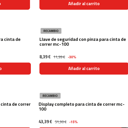
o
Añadir al carrito
RECAMBIO
ra cinta de
Llave de seguridad con pinza para cinta de
correr mc-100
8,39 €
11,99 €
-30%
o
Añadir al carrito
RECAMBIO
cinta de correr
Display completo para cinta de correr mc-
100
43,39 €
51,30 €
-15%