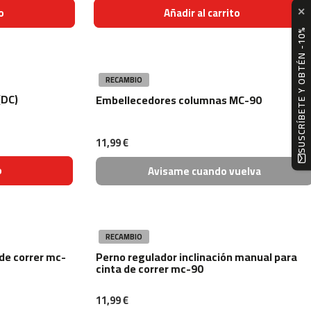
o
Añadir al carrito
✕
SUSCRÍBETE Y OBTÉN -10%
RECAMBIO
(DC)
Embellecedores columnas MC-90
11,99 €
o
Avisame cuando vuelva
RECAMBIO
de correr mc-
Perno regulador inclinación manual para
cinta de correr mc-90
11,99 €