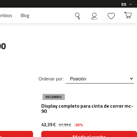
Idioma
ES
ambios
Blog
90
Ordenar por:
RECAMBIO
Display completo para cinta de correr mc-
90
43,39 €
61,99 €
-30%