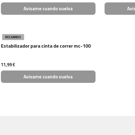
ra-
Avisame cuando vuelva
Avi
200
ra-
300
bicicletas
RECAMBIO
de
Estabilizador para cinta de correr mc-100
aire
beli-
150
11,99 €
Recambios
Avisame cuando vuelva
Padel
Surf
yucatan
Blog