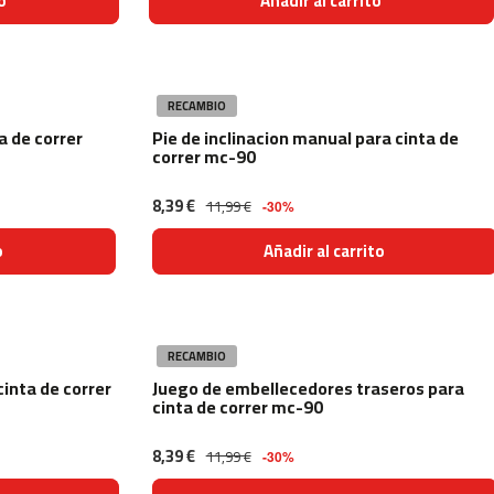
o
Añadir al carrito
RECAMBIO
a de correr
Pie de inclinacion manual para cinta de
correr mc-90
8,39 €
11,99 €
-30%
o
Añadir al carrito
RECAMBIO
cinta de correr
Juego de embellecedores traseros para
cinta de correr mc-90
8,39 €
11,99 €
-30%