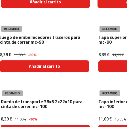
Añadir al carrito
mc-
600
Cinta
de
RECAMBIO
RECAMBIO
correr
Juego de embellecedores traseros para
Tapa superior
MC-
cinta de correr mc-90
mc-90
500
bicicletas
8,39 €
8,39 €
11,99 €
11,99 €
-30%
indoor
besp-
Añadir al carrito
22
besp-
50
besp-
RECAMBIO
RECAMBIO
70
Rueda de transporte 38x6.2x22x10 para
Tapa inferior 
cinta de correr mc-100
mc-100
besp-
100
8,39 €
11,89 €
11,99 €
16,99 €
-30%
besp-
200