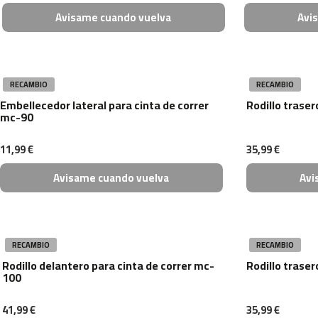
gym-
Avisame cuando vuelva
Avi
100
gym-
200
gym-
RECAMBIO
RECAMBIO
300
Embellecedor lateral para cinta de correr
Rodillo traser
mc-90
KITBAR-
150
11,99 €
35,99 €
plataformas
vibratorias
Avisame cuando vuelva
Avi
pv-
100
pv-
200
RECAMBIO
RECAMBIO
maquinas
Rodillo delantero para cinta de correr mc-
Rodillo traser
de
100
remo
ra-
41,99 €
35,99 €
100