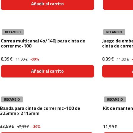
Añadir al carrito
besp-
300
besp-
500
RECAMBIO
RECAMBIO
bicicletas
Correa multicanal 4p/140j para cinta de
Juego de embe
estaticas
correr mc-100
cinta de corre
best-
100
8,39 €
8,39 €
11,99 €
11,99 €
-30%
best-
200
Añadir al carrito
best-
220
best-
320
RECAMBIO
RECAMBIO
Banda para cinta de correr mc-100 de
Kit de mante
bicicletas
325mm x 2115mm
elipticas
beli-
33,59 €
11,99 €
47,99 €
90
-30%