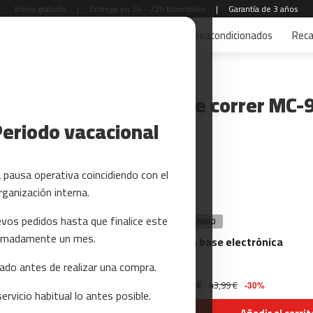
Envío gratuito
|
Entrega en 24 - 72h laborables
|
Garantía de 3 años
s
Yoga y Pilates
Tarjetas regalo
Reacondicionados
Rec
ecambios para cinta de correr MC-
Periodo vacacional
pausa operativa coincidiendo con el
rganización interna.
vos pedidos hasta que finalice este
RECAMBIO
oximadamente un mes.
cinta de correr x 10ml
Placa base electrónica
do antes de realizar una compra.
30,79 €
43,99 €
-30%
rvicio habitual lo antes posible.