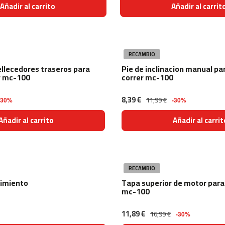
Añadir al carrito
Añadir al carrit
RECAMBIO
llecedores traseros para
Pie de inclinacion manual pa
r mc-100
correr mc-100
8,39 €
11,99 €
-30%
-30%
Añadir al carrito
Añadir al carrit
RECAMBIO
nimiento
Tapa superior de motor para 
mc-100
11,89 €
16,99 €
-30%