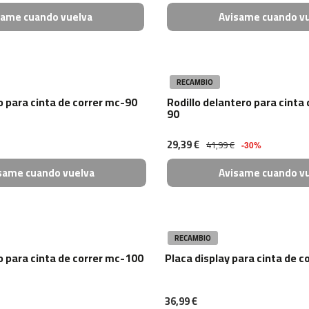
same cuando vuelva
Avisame cuando v
RECAMBIO
o para cinta de correr mc-90
Rodillo delantero para cinta
90
29,39 €
41,99 €
-30%
same cuando vuelva
Avisame cuando v
RECAMBIO
o para cinta de correr mc-100
Placa display para cinta de 
36,99 €