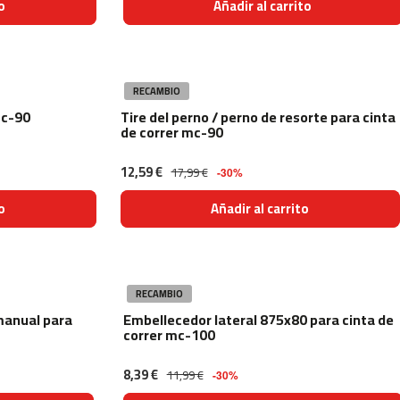
o
Añadir al carrito
RECAMBIO
mc-90
Tire del perno / perno de resorte para cinta
de correr mc-90
12,59 €
17,99 €
-30%
o
Añadir al carrito
RECAMBIO
manual para
Embellecedor lateral 875x80 para cinta de
correr mc-100
8,39 €
11,99 €
-30%