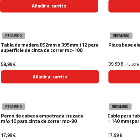
beli-
Añadir al carrito
100
beli-
120
beli-
RECAMBIO
RECAMBIO
150
Tabla de madera 892mm x 395mm t12 para
Placa base el
superficie de cinta de correr mc-100
rodillos
de
bicicleta
39,99 €
59,99 €
43,99 €
rob-
10
Añadir al carrito
rob-
20
plataformas
step
RECAMBIO
RECAMBIO
ps-
Perno de cabeza empotrada cruzada
Cable para tab
150
m4x10 para cinta de correr mc-90
= 140 mm) par
maquinas
de
17,99 €
17,99 €
musculacion