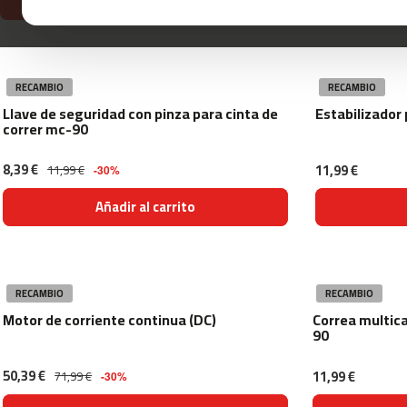
Añadir al carrito
mc-
100
mc-
120
RECAMBIO
RECAMBIO
Llave de seguridad con pinza para cinta de
Estabilizador 
mc-
correr mc-90
160
mc-
8,39 €
11,99 €
11,99 €
-30%
200
mc-
Añadir al carrito
260
mc-
400
mc-
RECAMBIO
RECAMBIO
460
Motor de corriente continua (DC)
Correa multica
90
mc-
500
50,39 €
11,99 €
71,99 €
-30%
mc-
560