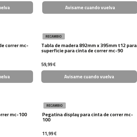
uelva
Avisame cuando vuelva
RECAMBIO
 de correr mc-
Tabla de madera 892mm x 395mm t12 para
superficie para cinta de correr mc-90
59,99 €
uelva
Avisame cuando vuelva
RECAMBIO
correr mc-100
Pegatina display para cinta de correr mc-
100
11,99 €