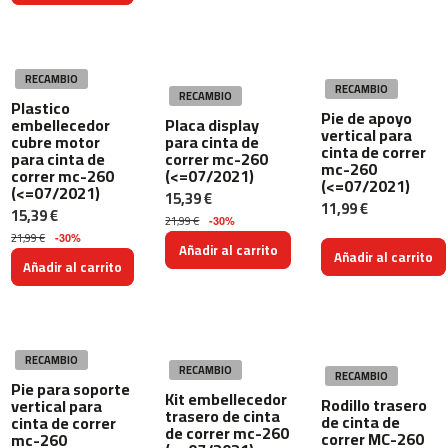
c
-
2
0
RECAMBIO
0
RECAMBIO
RECAMBIO
Plastico
Pie de apoyo
embellecedor
Placa display
m
vertical para
cubre motor
para cinta de
c
cinta de correr
para cinta de
correr mc-260
-
mc-260
correr mc-260
(<=07/2021)
(<=07/2021)
2
(<=07/2021)
15,39 €
6
11,99 €
15,39 €
21,99 €
0
-30%
21,99 €
-30%
Añadir al carrito
Añadir al carrito
m
Añadir al carrito
c
-
4
0
RECAMBIO
0
RECAMBIO
RECAMBIO
Pie para soporte
Kit embellecedor
Rodillo trasero
vertical para
m
trasero de cinta
de cinta de
cinta de correr
c
de correr mc-260
correr MC-260
mc-260
-