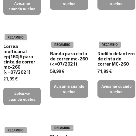
Avisame
vuelva
vuelva
b
cuando vuelva
i
c
i
c
l
RECAMBIO
e
t
Correa
RECAMBIO
RECAMBIO
a
multicanal
Banda para cinta
Rodillo delantero
s
epj160j6 para
de correr mc-260
de cinta de
i
cinta de correr
(<=07/2021)
correr MC-260
n
mc-260
59,99 €
71,99 €
(<=07/2021)
d
o
21,99 €
o
Avisame cuando
Avisame cuando
r
vuelva
vuelva
Avisame
cuando vuelva
b
e
s
p
-
RECAMBIO
2
RECAMBIO
2