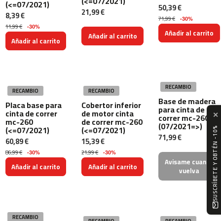
(<=07/2021)
(<=07/2021)
50,39 €
4
21,99 €
8,39 €
6
71,99 €
-30%
0
11,99 €
-30%
Añadir al carrito
Añadir al carrito
Añadir al carrito
m
c
-
5
0
RECAMBIO
RECAMBIO
RECAMBIO
0
Base de madera
Placa base para
Cobertor inferior
para cinta de
cinta de correr
de motor cinta
✕
m
correr mc-260
mc-260
de correr mc-260
(07/2021=>)
c
(<=07/2021)
(<=07/2021)
SUSCRÍBETE Y OBTÉN -10%
-
71,99 €
60,89 €
15,39 €
5
86,99 €
21,99 €
-30%
-30%
6
Avisame cuando
0
Añadir al carrito
Añadir al carrito
vuelva
m
c
-
6
RECAMBIO