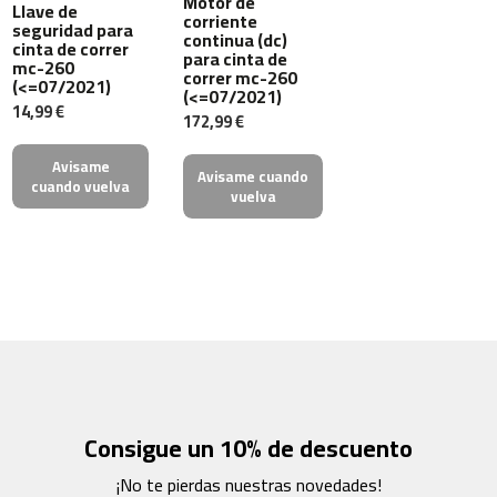
Motor de
Llave de
corriente
seguridad para
continua (dc)
b
cinta de correr
para cinta de
mc-260
e
correr mc-260
(<=07/2021)
s
(<=07/2021)
14,99 €
p
172,99 €
-
5
Avisame
Avisame cuando
0
cuando vuelva
vuelva
b
e
s
p
-
7
0
b
e
Consigue un 10% de descuento
s
p
¡No te pierdas nuestras novedades!
-