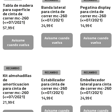
RECAMBIO
RECAMBIO
0
Tabla de madera
Banda lateral
Pegatina display
0
para superficie
para cinta de
para cinta de
de cinta de
correr mc-260
correr mc-260
C
correr mc-260
(<=07/2021)
(<=07/2021)
(<=07/2021)
i
24,99 €
14,99 €
n
57,99 €
t
a
Avisame cuando
Avisame cuando
Avisame
d
vuelva
vuelva
cuando vuelva
e
c
o
r
r
RECAMBIO
e
RECAMBIO
RECAMBIO
Kit almohadillas
r
de
Estabilizador
Embellecedor
M
amorticuacion
para cinta de
lateral para cinta
C
para cinta de
correr mc-260
de correr mc-260
correr mc-260
(<=07/2021)
(<=07/2021)
-
(<=07/2021)
5
14,99 €
24,99 €
21,99 €
0
0
Avisame cuando
Avisame cuando