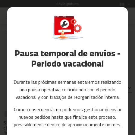
Envío gratuito
Idioma
ES
Ir
al
Rebajas
contenido
Inicio
Recambios
cintas de correr
MC-260
Accesorios
Fitness
Recambios para cinta de correr
Pausa temporal de envíos -
MC-260
Yoga
y
Periodo vacacional
Pilates
Tarjetas
Durante las próximas semanas estaremos realizando
regalo
Ordenar por:
una pausa operativa coincidiendo con el periodo
Reacondicionados
vacacional y con trabajos de reorganización interna.
Recambios
Como consecuencia, no podremos gestionar ni enviar
RECAMBIO
RECAMBIO
RECAMBIO
nuevos pedidos hasta que finalice este proceso,
Kit de
c
Ruedas para
Silicona para
herramientas
previsiblemente dentro de aproximadamente un mes.
cinta de correr
i
cinta de correr x
para cinta de
mc260
n
10ml
correr mc-260
t