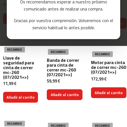
(07/2021=>)
Os recomendamos esperar a nuestro próximo
(07/2021=>)
11,99 €
a
8,39 €
comunicado antes de realizar una compra.
11,99 €
s
11,99 €
-30%
d
Añadir al carrito
Gracias por vuestra comprensión. Volveremos con el
e
Añadir al carrito
Añadir al carrito
c
servicio habitual lo antes posible.
o
r
r
e
RECAMBIO
r
RECAMBIO
RECAMBIO
Llave de
Banda de correr
Motor para cinta
seguridad para
m
para cinta de
de correr mc-260
cinta de correr
c
correr mc-260
(07/2021=>)
mc-260
-
(07/2021=>)
(07/2021=>)
172,99 €
8
59,99 €
11,99 €
0
Añadir al carrito
Añadir al carrito
m
Añadir al carrito
c
-
9
0
RECAMBIO
RECAMBIO
RECAMBIO