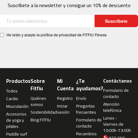
1
Suscríbete a la newsletter y consigue un 10% de descuento
0
0
Suscríbete
b
e
He leído y acepto la política de privacidad de FITFIU Fitness
s
p
-
2
0
0
Productos
Sobre
Mi
¿Te
Contáctanos
b
Fitfiu
Cuenta
ayudamos?
e
Formulario de
Todos
s
contacto
Quiénes
Registro
Envío
Cardio
p
Atención
somos
Iniciar
Preguntas
Musculación
-
telefónica
Sostenibilidad
sesión
frecuentes
Accesorios
3
Lunes -
Blog FITFIU
Formulario de
de yoga y
0
Viernes de
contacto
pilates
0
10:00h-13:00h
Recambios
Paddle surf
977 360