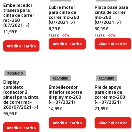
m
Embellecedor
Cubre motor
Placa base para
trasero para
c
para cinta de
cinta de correr
cinta de correr
-
correr mc-260
mc-260
mc-260
1
(07/2021=>)
(07/2021=>)
(07/2021=>)
0
8,39 €
50,39 €
11,99 €
0
11,99 €
71,99 €
-30%
-30%
Añadir al carrito
Añadir al carrito
m
Añadir al carrito
c
-
1
2
RECAMBIO
0
RECAMBIO
RECAMBIO
Display
m
completo
Embellecedor
Pie de apoyo
(conector 3
inferior soporte
para cinta de
c
pines) para cinta
display mc-260
correr mc-260
-
de correr mc-
(<=07/2021)
(<=07/2021)
1
260 (07/2021=>)
14,99 €
21,99 €
6
95,99 €
0
Añadir al carrito
Añadir al carrito
m
Añadir al carrito