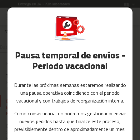
Garantía de 3 años
Idioma
ES
Ir
al
Rebajas
contenido
FAQ
CONDICIONES DE ENVÍO
Accesorios
CONDICIONES DE
Fitness
Pausa temporal de envíos -
ENVÍO
Yoga
y
Periodo vacacional
PAYPAL
Pilates
TARJETAS
Tarjetas
REGALO
Durante las próximas semanas estaremos realizando
regalo
TU PEDIDO
una pausa operativa coincidiendo con el periodo
Reacondicionados
vacacional y con trabajos de reorganización interna.
CONDICION
¿Dónde realizáis entregas?
ES DE
Recambios
Como consecuencia, no podremos gestionar ni enviar
ENVÍO
ECOTASAS
¿Qué métodos de envío
nuevos pedidos hasta que finalice este proceso,
c
disponéis?
DUDAS
previsiblemente dentro de aproximadamente un mes.
i
SOBRE EL
n
PAGO
DEVOLUCIO
¿Cuánto cuesta el envío?
t