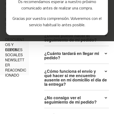
Os recomendamos esperar a nuestro próximo
NES
a
comunicado antes de realizar una compra.
s
SOPORTE
¿El transportista sube el
d
TÉCNICO E
Gracias por vuestra comprensión. Volveremos con el
paquete a casa y monta el
e
INCIDENCIA
GARANTÍA
producto?
c
servicio habitual lo antes posible.
S
o
TU CUENTA
r
¿Dónde puedo hacer el
r
DESCUENT
seguimiento de mi pedido?
e
OS Y
r
CUPONES
REDES
¿Cuánto tardará en llegar mi
SOCIALES
m
pedido?
NEWSLETT
c
ER
-
REACONDIC
8
¿Cómo funciona el envío y
IONADO
qué hacer si me encuentro
0
ausente en mi domicilio el día de
la entrega?
m
c
-
¿No consigo ver el
9
seguimiento de mi pedido?
0