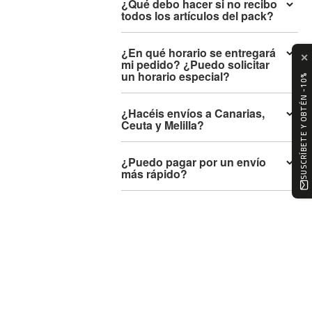
¿Qué debo hacer si no recibo
m
todos los artículos del pack?
c
-
1
¿En qué horario se entregará
✕
0
mi pedido? ¿Puedo solicitar
un horario especial?
0
SUSCRÍBETE Y OBTÉN -10%
m
¿Hacéis envíos a Canarias,
c
Ceuta y Melilla?
-
1
2
¿Puedo pagar por un envío
más rápido?
0
m
c
-
1
6
0
m