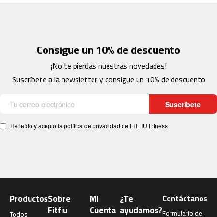
c
-
2
0
0
Consigue un 10% de descuento
m
¡No te pierdas nuestras novedades!
c
Suscríbete a la newsletter y consigue un 10% de descuento
-
2
6
Suscríbete
0
He leído y acepto la política de privacidad de FITFIU Fitness
m
c
-
4
0
0
m
Productos
Sobre
Mi
¿Te
Contáctanos
c
Fitfiu
Cuenta
ayudamos?
Formulario de
Todos
-