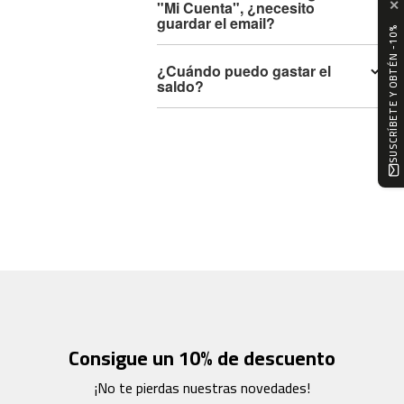
✕
"Mi Cuenta", ¿necesito
m
guardar el email?
c
SUSCRÍBETE Y OBTÉN -10%
-
1
¿Cuándo puedo gastar el
0
saldo?
0
m
c
-
1
2
0
m
c
-
1
6
Consigue un 10% de descuento
0
¡No te pierdas nuestras novedades!
m