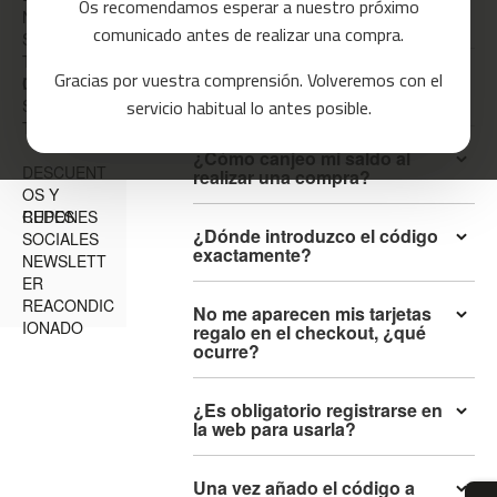
persona, ¿qué opciones
Os recomendamos esperar a nuestro próximo
NES
a
tengo?
comunicado antes de realizar una compra.
s
SOPORTE
d
TÉCNICO E
Gracias por vuestra comprensión. Volveremos con el
e
¿Qué debe hacer la persona
INCIDENCIA
GARANTÍA
que recibe el regalo?
c
servicio habitual lo antes posible.
S
o
TU CUENTA
r
¿Cómo canjeo mi saldo al
r
DESCUENT
realizar una compra?
e
OS Y
r
CUPONES
REDES
¿Dónde introduzco el código
SOCIALES
m
exactamente?
NEWSLETT
c
ER
-
REACONDIC
8
No me aparecen mis tarjetas
IONADO
0
regalo en el checkout, ¿qué
ocurre?
m
c
¿Es obligatorio registrarse en
-
la web para usarla?
9
0
Una vez añado el código a