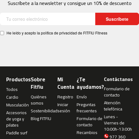
c
Suscríbete a la newsletter y consigue un 10% de descuento
-
2
Suscríbete
0
0
He leído y acepto la política de privacidad de FITFIU Fitness
m
c
-
2
6
0
Productos
Sobre
Mi
¿Te
Contáctanos
m
Fitfiu
Cuenta
ayudamos?
c
Formulario de
Todos
-
contacto
Quiénes
Registro
Envío
Cardio
4
Atención
somos
Iniciar
Preguntas
Musculación
0
telefónica
Sostenibilidad
sesión
frecuentes
Accesorios
0
Lunes -
Blog FITFIU
Formulario de
de yoga y
Viernes de
contacto
pilates
m
10:00h-13:00h
c
Recambios
Paddle surf
977 360
-