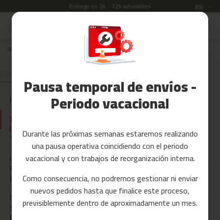
Entrega en 24 - 72h laborables
Idioma
ES
Ir
al
Rebajas
contenido
FAQ
TARJETAS REGALO
Accesorios
TARJETAS REGALO
Fitness
Pausa temporal de envíos -
Yoga
y
Periodo vacacional
PAYPAL
Pilates
TARJETAS
Tarjetas
REGALO
Durante las próximas semanas estaremos realizando
regalo
TU PEDIDO
¿Cómo recibo mi Tarjeta
una pausa operativa coincidiendo con el periodo
Regalo una vez comprada?
Reacondicionados
vacacional y con trabajos de reorganización interna.
CONDICION
ES DE
Recambios
Como consecuencia, no podremos gestionar ni enviar
La tarjeta es para mí, ¿cómo
ENVÍO
ECOTASAS
cargo el saldo?
nuevos pedidos hasta que finalice este proceso,
c
DUDAS
previsiblemente dentro de aproximadamente un mes.
i
SOBRE EL
n
Quiero regalársela a otra
PAGO
DEVOLUCIO
t