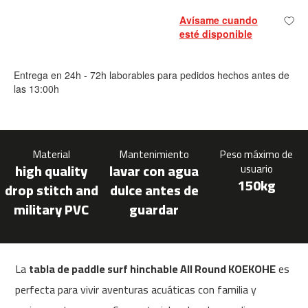
m
Avísame cuando
c
esté disponible
-
1
0
Entrega en 24h - 72h laborables para pedidos hechos antes de
0
las 13:00h
m
c
-
1
Material
Mantenimiento
Peso máximo de
2
high quality
lavar con agua
usuario
0
150kg
drop stitch and
dulce antes de
m
military PVC
guardar
c
-
1
6
La
tabla de paddle surf hinchable All Round
KOEKOHE
es
0
perfecta para vivir aventuras acuáticas con familia y
m