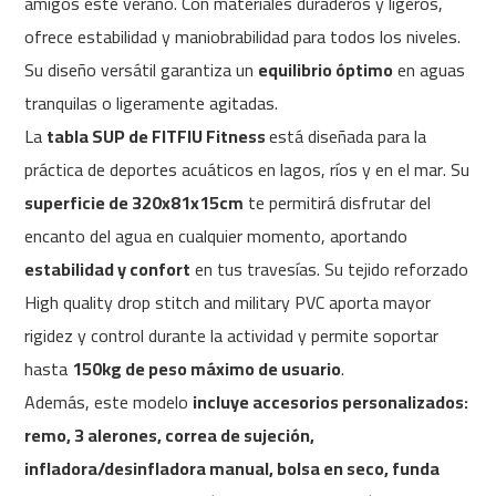
amigos este verano. Con materiales duraderos y ligeros,
c
-
ofrece estabilidad y maniobrabilidad para todos los niveles.
2
Su diseño versátil garantiza un
equilibrio óptimo
en aguas
0
0
tranquilas o ligeramente agitadas.
La
tabla SUP de FITFIU Fitness
está diseñada para la
m
c
práctica de deportes acuáticos en lagos, ríos y en el mar. Su
-
superficie de 320x81x15cm
te permitirá disfrutar del
2
6
encanto del agua en cualquier momento, aportando
0
estabilidad y confort
en tus travesías. Su tejido reforzado
m
High quality drop stitch and military PVC aporta mayor
c
rigidez y control durante la actividad y permite soportar
-
4
hasta
150kg de peso máximo de usuario
.
0
Además, este modelo
incluye accesorios personalizados:
0
remo, 3 alerones, correa de sujeción,
m
infladora/desinfladora manual, bolsa en seco, funda
c
-