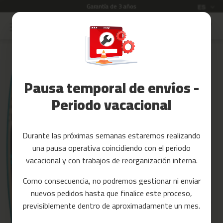
Garantía de 3 años
Idioma
ES
Ir
al
Rebajas
contenido
Skip
to
Accesorios
the
Fitness
end
Pausa temporal de envíos -
of
Yoga
the
y
Periodo vacacional
images
Pilates
gallery
Tarjetas
Durante las próximas semanas estaremos realizando
regalo
una pausa operativa coincidiendo con el periodo
Reacondicionados
vacacional y con trabajos de reorganización interna.
Recambios
Como consecuencia, no podremos gestionar ni enviar
nuevos pedidos hasta que finalice este proceso,
c
previsiblemente dentro de aproximadamente un mes.
i
n
t