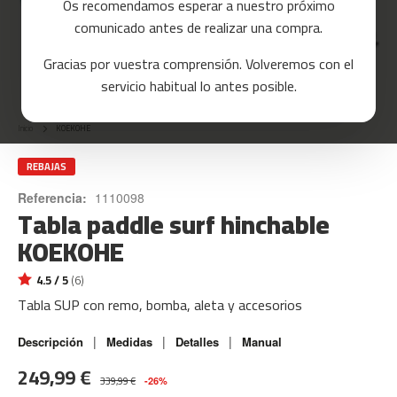
Os recomendamos esperar a nuestro próximo
a
comunicado antes de realizar una compra.
s
d
Gracias por vuestra comprensión. Volveremos con el
e
Skip
c
servicio habitual lo antes posible.
o
to
r
the
r
Inicio
KOEKOHE
beginning
e
of
r
the
REBAJAS
images
m
Referencia:
1110098
gallery
Tabla paddle surf hinchable
c
-
KOEKOHE
8
0
4.5 / 5
(6)
m
Tabla SUP con remo, bomba, aleta y accesorios
c
-
|
|
|
Descripción
Medidas
Detalles
Manual
9
249,99 €
0
339,99 €
-26%