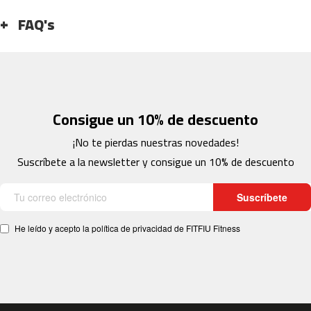
1
FAQ's
0
0
b
e
s
p
Consigue un 10% de descuento
-
2
¡No te pierdas nuestras novedades!
0
Suscríbete a la newsletter y consigue un 10% de descuento
0
b
Suscríbete
e
s
p
He leído y acepto la política de privacidad de FITFIU Fitness
-
3
0
0