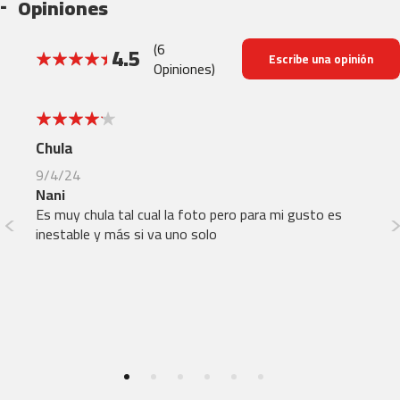
Opiniones
b
(6
4.5
e
Escribe una opinión
Opiniones)
s
90%
p
-
5
4
5
0
Chula
Be
9/4/24
6/
b
Nani
Ni
e
Es muy chula tal cual la foto pero para mi gusto es
Producto hermoso y bien fabricado. El artículo
s
inestable y más si va uno solo
co
p
-
acc
7
re
0
b
e
s
p
-