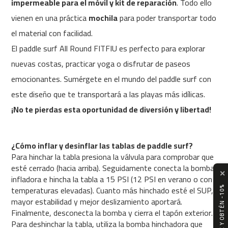
impermeable para el móvil y kit de reparación
. Todo ello
4
vienen en una práctica
mochila
para poder transportar todo
6
0
el material con facilidad.
El paddle surf All Round FITFIU es perfecto para explorar
m
c
nuevas costas, practicar yoga o disfrutar de paseos
-
emocionantes. Sumérgete en el mundo del paddle surf con
5
0
este diseño que te transportará a las playas más idílicas.
0
¡No te pierdas esta oportunidad de diversión y libertad!
m
c
-
¿Cómo inflar y desinflar las tablas de paddle surf?
5
Para hinchar la tabla presiona la válvula para comprobar que
6
esté cerrado (hacia arriba). Seguidamente conecta la bomba
0
✕
infladora e hincha la tabla a 15 PSI (12 PSI en verano o con
temperaturas elevadas). Cuanto más hinchado esté el SUP,
SUSCRÍBETE Y OBTÉN -10%
m
mayor estabilidad y mejor deslizamiento aportará.
c
-
Finalmente, desconecta la bomba y cierra el tapón exterior.
6
Para deshinchar la tabla, utiliza la bomba hinchadora que