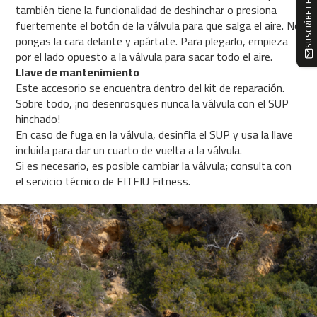
0
también tiene la funcionalidad de deshinchar o presiona
0
fuertemente el botón de la válvula para que salga el aire. No
pongas la cara delante y apártate. Para plegarlo, empieza
C
por el lado opuesto a la válvula para sacar todo el aire.
i
Llave de mantenimiento
n
Este accesorio se encuentra dentro del kit de reparación.
t
Sobre todo, ¡no desenrosques nunca la válvula con el SUP
a
hinchado!
d
e
En caso de fuga en la válvula, desinfla el SUP y usa la llave
c
incluida para dar un cuarto de vuelta a la válvula.
o
Si es necesario, es posible cambiar la válvula; consulta con
r
el servicio técnico de FITFIU Fitness.
r
e
r
M
C
-
5
0
0