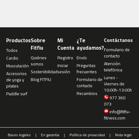
4
6
0
m
c
Productos
Sobre
Mi
¿Te
Contáctanos
-
Fitfiu
Cuenta
ayudamos?
5
Formulario de
Todos
0
contacto
Quiénes
Registro
Envío
Cardio
0
Atención
somos
Iniciar
Preguntas
Musculación
telefónica
Sostenibilidad
sesión
frecuentes
m
Accesorios
Lunes -
Blog FITFIU
Formulario de
c
de yoga y
Viernes de
contacto
-
pilates
10:00h-13:00h
5
Recambios
Paddle surf
977 360
6
073
0
info@fitfiu-
m
fitness.com
c
-
Bases legales
En garantia
Política de privacidad
Nota legal
6