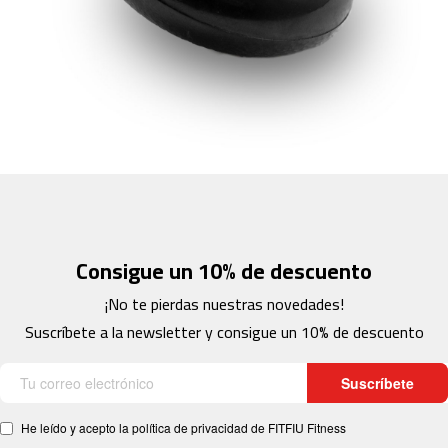
c
-
2
0
0
m
c
-
2
6
0
Consigue un 10% de descuento
m
c
¡No te pierdas nuestras novedades!
-
4
Suscríbete a la newsletter y consigue un 10% de descuento
0
0
Suscríbete
m
c
He leído y acepto la política de privacidad de FITFIU Fitness
-