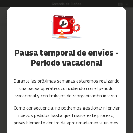
Garantía de 3 años
Idioma
ES
Ir
al
Rebajas
contenido
Skip
to
Accesorios
the
Fitness
end
Pausa temporal de envíos -
of
Yoga
the
y
Periodo vacacional
images
Pilates
gallery
Tarjetas
Durante las próximas semanas estaremos realizando
regalo
una pausa operativa coincidiendo con el periodo
Reacondicionados
vacacional y con trabajos de reorganización interna.
Recambios
Como consecuencia, no podremos gestionar ni enviar
nuevos pedidos hasta que finalice este proceso,
c
previsiblemente dentro de aproximadamente un mes.
i
n
t