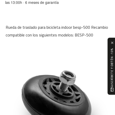
las 13:00h · 6 meses de garantía
m
c
-
1
0
Rueda de traslado para bicicleta indoor besp-500 Recambio
0
compatible con los siguientes modelos: BESP-500
m
✕
c
-
SUSCRÍBETE Y OBTÉN -10%
1
2
0
m
c
-
1
6
0
m