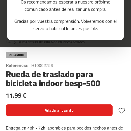
Os recomendamos esperar a nuestro próximo
a
comunicado antes de realizar una compra.
s
d
Gracias por vuestra comprensión. Volveremos con el
e
Skip
c
servicio habitual lo antes posible.
o
to
r
the
r
Inicio
RUEDA DE TRASLADO PARA BICICLETA INDOOR BESP-500
beginning
e
of
r
the
RECAMBIO
images
m
Referencia:
R10002756
gallery
Rueda de traslado para
c
-
bicicleta indoor besp-500
8
0
11,99 €
m
c
Añadir al carrito
-
9
0
Entrega en 48h - 72h laborables para pedidos hechos antes de