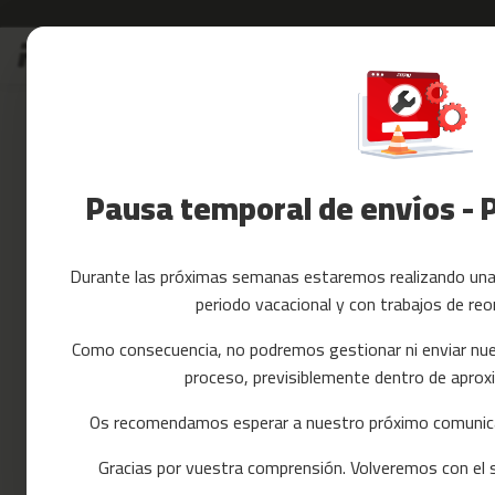
Ir
Rebajas
Accesorios Fitnes
al
Rebajas
contenido
Skip
Accesorios
to
Fitness
the
Yoga
end
y
of
Pausa temporal de envíos - 
Pilates
the
images
Tarjetas
gallery
regalo
Durante las próximas semanas estaremos realizando una 
Reacondicionados
periodo vacacional y con trabajos de reo
Recambios
cintas
Como consecuencia, no podremos gestionar ni enviar nue
de
proceso, previsiblemente dentro de apr
correr
mc-
Os recomendamos esperar a nuestro próximo comunica
80
Gracias por vuestra comprensión. Volveremos con el se
mc-
90