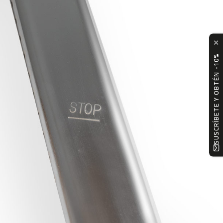
✕
SUSCRÍBETE Y OBTÉN -10%