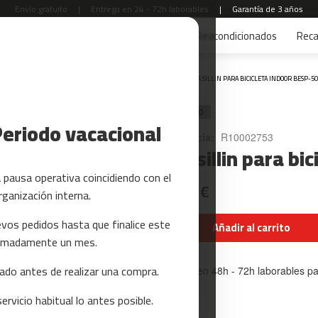
Envío gratuito
|
Entrega en 24 - 72h laborables
|
Garantía de 3 años
s
Yoga y Pilates
Tarjetas regalo
Reacondicionados
Rec
Inicio
TIJA SILLIN PARA BICICLETA INDOOR BESP-5
RECAMBIO
Periodo vacacional
Referencia:
R10002753
Tija sillin para b
pausa operativa coincidiendo con el
41,99 €
rganización interna.
vos pedidos hasta que finalice este
Añadir al carrito
oximadamente un mes.
do antes de realizar una compra.
Entrega en 48h - 72h laborables p
rvicio habitual lo antes posible.