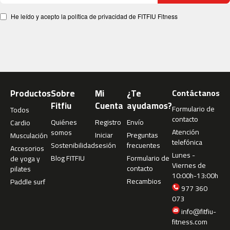
c
-
He leído y acepto la política de privacidad de FITFIU Fitness
2
0
0
m
c
-
Productos
Sobre
Mi
¿Te
Contáctanos
2
Fitfiu
Cuenta
ayudamos?
6
Formulario de
Todos
0
contacto
Quiénes
Registro
Envío
Cardio
Atención
somos
Iniciar
Preguntas
Musculación
m
telefónica
Sostenibilidad
sesión
frecuentes
c
Accesorios
Lunes -
-
Blog FITFIU
Formulario de
de yoga y
Viernes de
4
contacto
pilates
10:00h-13:00h
0
Recambios
Paddle surf
0
977 360
073
m
info@fitfiu-
c
fitness.com
-