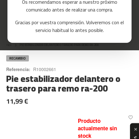
Os recomendamos esperar a nuestro próximo
a
comunicado antes de realizar una compra.
s
d
Gracias por vuestra comprensión. Volveremos con el
e
Skip
c
servicio habitual lo antes posible.
o
to
r
the
r
Inicio
PIE ESTABILIZADOR DELANTERO O TRASERO PARA REMO RA-200
beginning
e
of
r
the
RECAMBIO
images
m
Referencia:
R10002661
gallery
Pie estabilizador delantero o
c
-
trasero para remo ra-200
8
0
11,99 €
m
c
-
Producto
9
actualmente sin
✕
0
stock