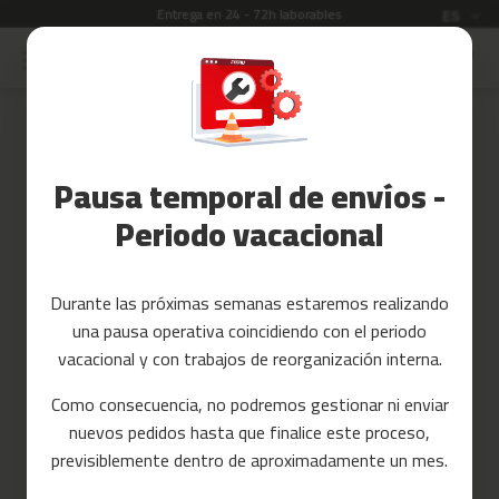
Entrega en 24 - 72h laborables
Idioma
ES
Ir
al
Rebajas
contenido
Skip
to
Accesorios
the
Fitness
end
Pausa temporal de envíos -
of
Yoga
the
y
Periodo vacacional
images
Pilates
gallery
Tarjetas
Durante las próximas semanas estaremos realizando
regalo
una pausa operativa coincidiendo con el periodo
Reacondicionados
vacacional y con trabajos de reorganización interna.
Recambios
Como consecuencia, no podremos gestionar ni enviar
nuevos pedidos hasta que finalice este proceso,
c
previsiblemente dentro de aproximadamente un mes.
i
n
t