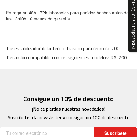
SUSCRÍBETE Y OBTÉN -10%
m
c
Entrega en 48h - 72h laborables para pedidos hechos antes de
-
las 13:00h · 6 meses de garantía
1
0
0
m
Pie estabilizador delantero o trasero para remo ra-200
c
Recambio compatible con los siguientes modelos: RA-200
-
1
2
0
m
c
Consigue un 10% de descuento
-
1
¡No te pierdas nuestras novedades!
6
Suscríbete a la newsletter y consigue un 10% de descuento
0
m
Suscríbete