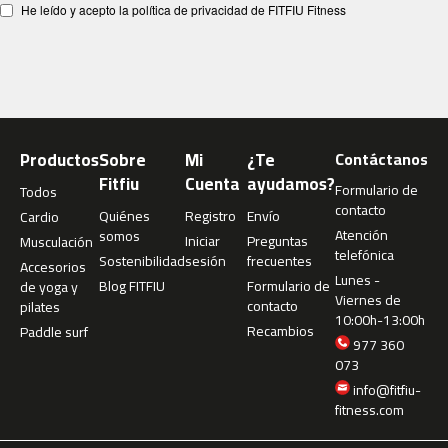
He leído y acepto la política de privacidad de FITFIU Fitness
4
6
0
m
c
-
5
Productos
Sobre
Mi
¿Te
Contáctanos
0
Fitfiu
Cuenta
ayudamos?
Formulario de
Todos
0
contacto
Quiénes
Registro
Envío
Cardio
Atención
somos
m
Iniciar
Preguntas
Musculación
telefónica
c
Sostenibilidad
sesión
frecuentes
Accesorios
-
Lunes -
Blog FITFIU
Formulario de
de yoga y
5
Viernes de
contacto
pilates
6
10:00h-13:00h
Recambios
Paddle surf
0
977 360
073
m
info@fitfiu-
c
fitness.com
-
6