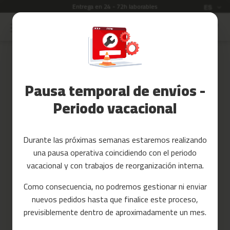
Entrega en 24 - 72h laborables
Idioma
ES
Ir
al
Rebajas
contenido
Skip
to
Accesorios
the
Fitness
end
Pausa temporal de envíos -
of
Yoga
the
y
Periodo vacacional
images
Pilates
gallery
Tarjetas
Durante las próximas semanas estaremos realizando
regalo
una pausa operativa coincidiendo con el periodo
Reacondicionados
vacacional y con trabajos de reorganización interna.
Recambios
Como consecuencia, no podremos gestionar ni enviar
nuevos pedidos hasta que finalice este proceso,
c
previsiblemente dentro de aproximadamente un mes.
i
n
t