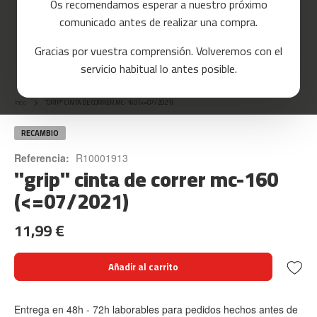
Os recomendamos esperar a nuestro próximo
a
comunicado antes de realizar una compra.
s
d
Gracias por vuestra comprensión. Volveremos con el
e
Skip
c
servicio habitual lo antes posible.
o
to
r
the
r
Inicio
"GRIP" CINTA DE CORRER MC-160 (<=07/2021)
beginning
e
of
r
the
RECAMBIO
images
m
Referencia:
R10001913
gallery
"grip" cinta de correr mc-160
c
-
(<=07/2021)
8
0
11,99 €
m
c
Añadir al carrito
-
9
0
Entrega en 48h - 72h laborables para pedidos hechos antes de