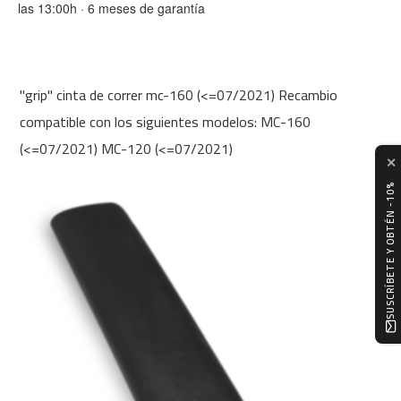
las 13:00h · 6 meses de garantía
m
c
-
1
0
"grip" cinta de correr mc-160 (<=07/2021) Recambio
0
compatible con los siguientes modelos: MC-160
m
(<=07/2021) MC-120 (<=07/2021)
c
✕
-
1
SUSCRÍBETE Y OBTÉN -10%
2
0
m
c
-
1
6
0
m