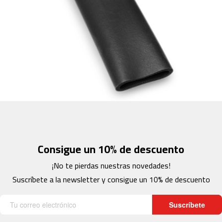
c
-
2
0
0
m
c
-
2
6
0
m
c
Consigue un 10% de descuento
-
4
¡No te pierdas nuestras novedades!
0
Suscríbete a la newsletter y consigue un 10% de descuento
0
m
Suscríbete
c
-