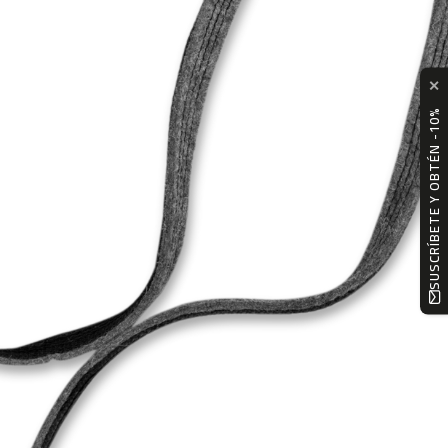
✕
SUSCRÍBETE Y OBTÉN -10%