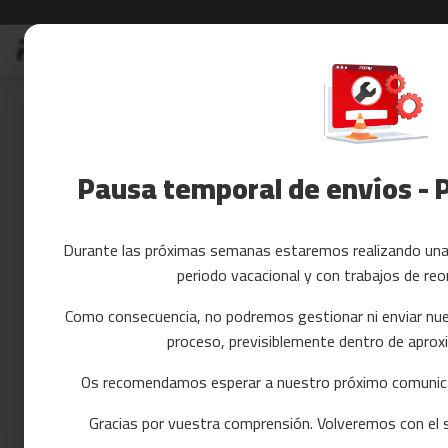
Ir
Rebajas
Accesorios Fitnes
al
Rebajas
contenido
Skip
Accesorios
to
Fitness
the
Yoga
end
y
of
Pausa temporal de envíos - 
Pilates
the
images
Tarjetas
gallery
regalo
Durante las próximas semanas estaremos realizando una 
Reacondicionados
periodo vacacional y con trabajos de reo
Recambios
cintas
Como consecuencia, no podremos gestionar ni enviar nue
de
proceso, previsiblemente dentro de apr
correr
mc-
Os recomendamos esperar a nuestro próximo comunica
80
Gracias por vuestra comprensión. Volveremos con el se
mc-
90