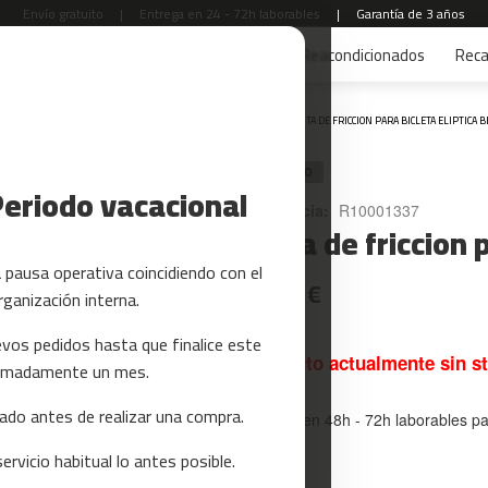
Envío gratuito
|
Entrega en 24 - 72h laborables
|
Garantía de 3 años
s
Yoga y Pilates
Tarjetas regalo
Reacondicionados
Rec
Inicio
CINTA DE FRICCION PARA BICLETA ELIPTICA B
RECAMBIO
Periodo vacacional
Referencia:
R10001337
Cinta de friccion 
pausa operativa coincidiendo con el
14,99 €
rganización interna.
vos pedidos hasta que finalice este
Producto actualmente sin s
oximadamente un mes.
do antes de realizar una compra.
Entrega en 48h - 72h laborables p
rvicio habitual lo antes posible.