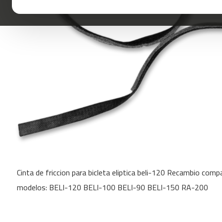
mc-
100
mc-
120
mc-
160
mc-
200
mc-
260
mc-
400
Skip
mc-
to
460
Cinta de friccion para bicleta eliptica beli-120 Recambio comp
the
beginning
mc-
modelos: BELI-120 BELI-100 BELI-90 BELI-150 RA-200
of
500
the
mc-
images
560