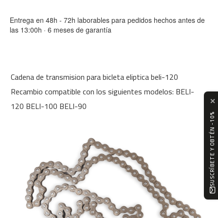
m
c
Entrega en 48h - 72h laborables para pedidos hechos antes de
-
las 13:00h · 6 meses de garantía
1
0
0
m
Cadena de transmision para bicleta eliptica beli-120
c
Recambio compatible con los siguientes modelos: BELI-
-
✕
1
120 BELI-100 BELI-90
2
SUSCRÍBETE Y OBTÉN -10%
0
m
c
-
1
6
0
m