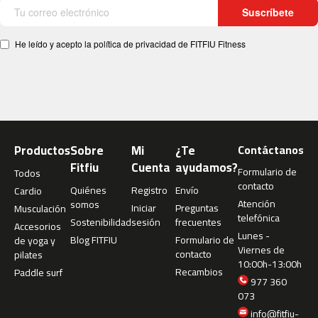
4
Suscríbete
6
0
He leído y acepto la política de privacidad de FITFIU Fitness
m
c
-
5
0
0
Productos
Sobre
Mi
¿Te
Contáctanos
Fitfiu
Cuenta
ayudamos?
m
Formulario de
Todos
c
contacto
Quiénes
Registro
Envío
Cardio
-
Atención
somos
Iniciar
Preguntas
Musculación
5
telefónica
Sostenibilidad
sesión
frecuentes
6
Accesorios
Lunes -
0
Blog FITFIU
Formulario de
de yoga y
Viernes de
contacto
pilates
10:00h-13:00h
m
Recambios
Paddle surf
c
977 360
-
073
6
info@fitfiu-