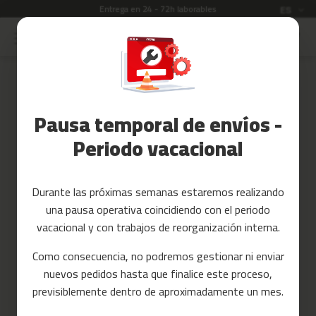
Entrega en 24 - 72h laborables
Idioma
Garant
ES
Ir
al
Rebajas
contenido
Skip
to
Accesorios
the
Fitness
end
Pausa temporal de envíos -
of
Yoga
the
y
Periodo vacacional
images
Pilates
gallery
Tarjetas
Durante las próximas semanas estaremos realizando
regalo
una pausa operativa coincidiendo con el periodo
Reacondicionados
vacacional y con trabajos de reorganización interna.
Recambios
Como consecuencia, no podremos gestionar ni enviar
nuevos pedidos hasta que finalice este proceso,
c
previsiblemente dentro de aproximadamente un mes.
i
n
t