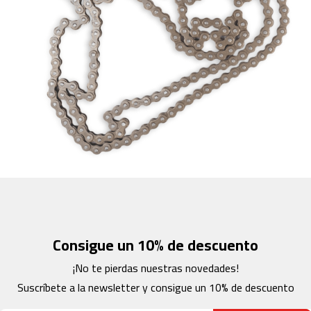
c
-
2
0
0
m
c
-
2
6
0
m
c
-
4
0
Consigue un 10% de descuento
0
¡No te pierdas nuestras novedades!
m
Suscríbete a la newsletter y consigue un 10% de descuento
c
-