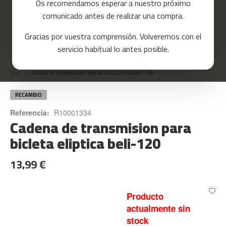
Os recomendamos esperar a nuestro próximo
a
comunicado antes de realizar una compra.
s
d
Gracias por vuestra comprensión. Volveremos con el
e
Skip
c
servicio habitual lo antes posible.
o
to
r
the
r
Inicio
CADENA DE TRANSMISION PARA BICLETA ELIPTICA BELI-120
beginning
e
of
r
the
RECAMBIO
images
m
Referencia:
R10001334
gallery
Cadena de transmision para
c
-
bicleta eliptica beli-120
8
0
13,99 €
m
c
-
Producto
9
actualmente sin
0
stock