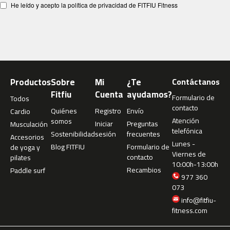
c
He leído y acepto la política de privacidad de FITFIU Fitness
-
2
0
0
m
c
Productos
Sobre
Mi
¿Te
Contáctanos
-
Fitfiu
Cuenta
ayudamos?
2
Formulario de
Todos
6
contacto
Quiénes
Registro
Envío
Cardio
0
Atención
somos
Iniciar
Preguntas
Musculación
telefónica
Sostenibilidad
sesión
frecuentes
m
Accesorios
Lunes -
c
Blog FITFIU
Formulario de
de yoga y
Viernes de
-
contacto
pilates
10:00h-13:00h
4
Recambios
Paddle surf
0
977 360
0
073
info@fitfiu-
m
fitness.com
c
-