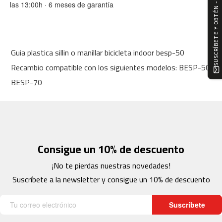
SUSCRÍBETE Y OBTÉN -10%
las 13:00h · 6 meses de garantía
m
c
-
1
0
Guia plastica sillin o manillar bicicleta indoor besp-50
0
Recambio compatible con los siguientes modelos: BESP-50
m
BESP-70
c
-
1
2
0
m
Consigue un 10% de descuento
c
¡No te pierdas nuestras novedades!
-
1
Suscríbete a la newsletter y consigue un 10% de descuento
6
0
Suscríbete
m