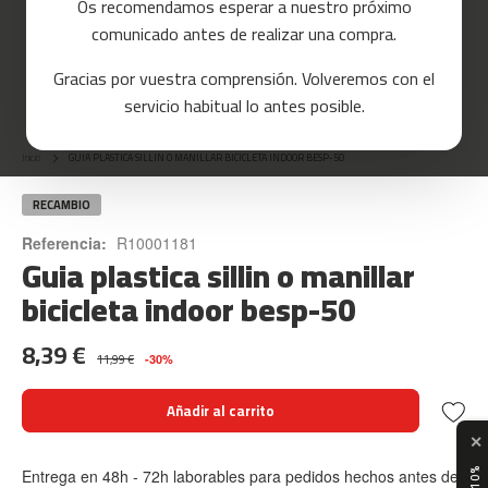
Os recomendamos esperar a nuestro próximo
a
comunicado antes de realizar una compra.
s
d
Gracias por vuestra comprensión. Volveremos con el
e
Skip
c
servicio habitual lo antes posible.
o
to
r
the
r
Inicio
GUIA PLASTICA SILLIN O MANILLAR BICICLETA INDOOR BESP-50
beginning
e
of
r
the
RECAMBIO
images
m
Referencia:
R10001181
gallery
Guia plastica sillin o manillar
c
-
bicicleta indoor besp-50
8
0
8,39 €
11,99 €
-30%
m
c
Añadir al carrito
-
9
✕
0
Entrega en 48h - 72h laborables para pedidos hechos antes de