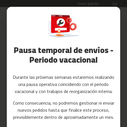
Envío gratuito
Idioma
ES
Ir
al
Rebajas
contenido
Skip
to
Accesorios
the
Fitness
end
Pausa temporal de envíos -
of
Yoga
the
y
Periodo vacacional
images
Pilates
gallery
Tarjetas
Durante las próximas semanas estaremos realizando
regalo
una pausa operativa coincidiendo con el periodo
Reacondicionados
vacacional y con trabajos de reorganización interna.
Recambios
Como consecuencia, no podremos gestionar ni enviar
nuevos pedidos hasta que finalice este proceso,
c
previsiblemente dentro de aproximadamente un mes.
i
n
t