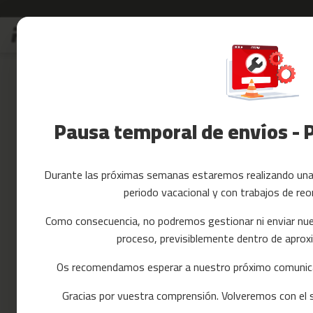
Ir
Rebajas
Accesorios Fitnes
al
Rebajas
contenido
Skip
Accesorios
to
Fitness
the
Yoga
end
y
of
Pausa temporal de envíos - 
Pilates
the
images
Tarjetas
gallery
regalo
Durante las próximas semanas estaremos realizando una 
Reacondicionados
periodo vacacional y con trabajos de reo
Recambios
cintas
Como consecuencia, no podremos gestionar ni enviar nue
de
proceso, previsiblemente dentro de apr
correr
mc-
Os recomendamos esperar a nuestro próximo comunica
80
Gracias por vuestra comprensión. Volveremos con el se
mc-
90