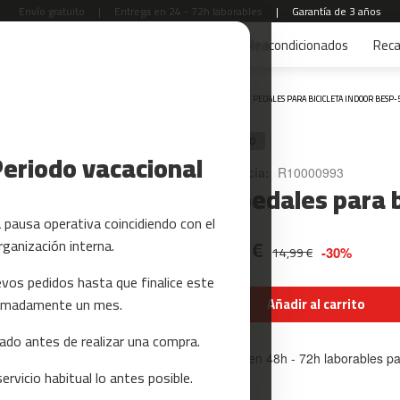
Envío gratuito
|
Entrega en 24 - 72h laborables
|
Garantía de 3 años
s
Yoga y Pilates
Tarjetas regalo
Reacondicionados
Rec
Inicio
KIT PEDALES PARA BICICLETA INDOOR BESP-
RECAMBIO
Periodo vacacional
Referencia:
R10000993
Kit pedales para 
pausa operativa coincidiendo con el
10,49 €
rganización interna.
14,99 €
-30%
vos pedidos hasta que finalice este
oximadamente un mes.
Añadir al carrito
do antes de realizar una compra.
Entrega en 48h - 72h laborables p
rvicio habitual lo antes posible.