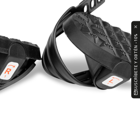
✕
SUSCRÍBETE Y OBTÉN -10%