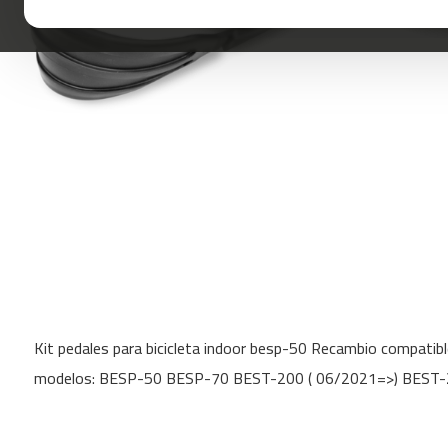
mc-
100
mc-
120
mc-
160
mc-
200
mc-
260
mc-
400
Skip
mc-
to
460
Kit pedales para bicicleta indoor besp-50 Recambio compatibl
the
beginning
mc-
modelos: BESP-50 BESP-70 BEST-200 ( 06/2021=>) BEST-
of
500
the
mc-
images
560