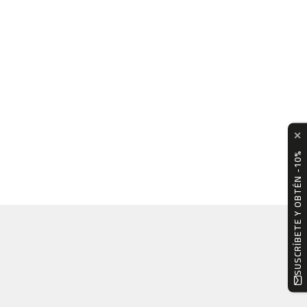
✕
SUSCRÍBETE Y OBTÉN -10%