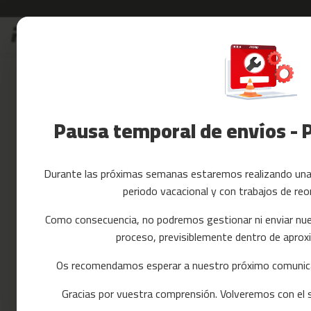
Ir
Rebajas
Accesorios Fitnes
al
Rebajas
contenido
Skip
Accesorios
to
Fitness
the
Yoga
end
y
of
Pausa temporal de envíos - 
Pilates
the
images
Tarjetas
gallery
regalo
Durante las próximas semanas estaremos realizando una 
Reacondicionados
periodo vacacional y con trabajos de reo
Recambios
cintas
Como consecuencia, no podremos gestionar ni enviar nue
de
proceso, previsiblemente dentro de apr
correr
mc-
Os recomendamos esperar a nuestro próximo comunica
80
Gracias por vuestra comprensión. Volveremos con el se
mc-
90