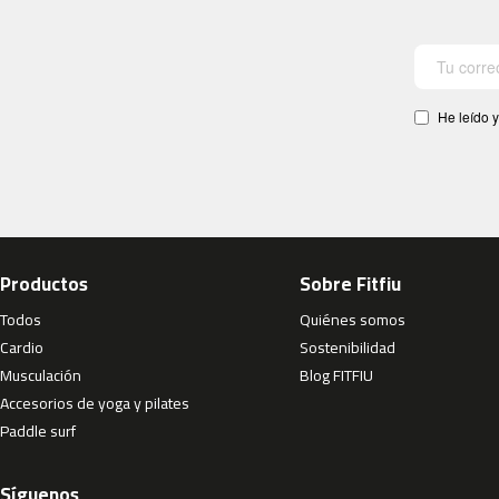
gallery
mc-
600
Cinta
de
He leído y
correr
MC-
500
bicicletas
indoor
besp-
22
Productos
Sobre Fitfiu
besp-
Todos
Quiénes somos
50
Cardio
Sostenibilidad
besp-
Musculación
Blog FITFIU
70
Accesorios de yoga y pilates
besp-
Paddle surf
100
besp-
Síguenos
200