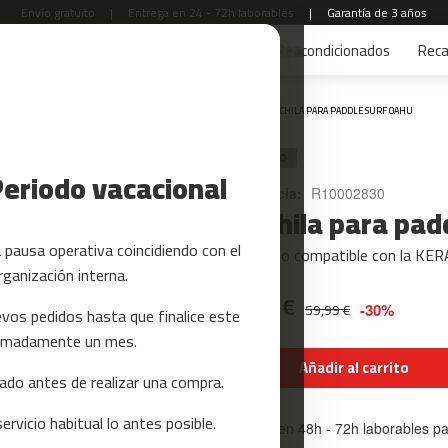
Envío gratuito
|
Entrega en 24 - 72h laborables
|
Garantía de 3 años
s
Yoga y Pilates
Tarjetas regalo
Reacondicionados
Rec
Inicio
MOCHILA PARA PADDLE SURF OAHU
RECAMBIO
Periodo vacacional
Referencia:
R10002830
Mochila para pad
pausa operativa coincidiendo con el
Recambio compatible con la K
rganización interna.
41,99 €
59,99 €
-30%
vos pedidos hasta que finalice este
oximadamente un mes.
Añadir al carrito
do antes de realizar una compra.
rvicio habitual lo antes posible.
Entrega en 48h - 72h laborables p