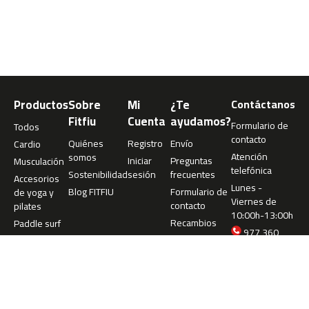
m
c
-
1
0
0
Productos
Sobre
Mi
¿Te
Contáctanos
m
c
Fitfiu
Cuenta
ayudamos?
Formulario de
Todos
-
contacto
Quiénes
Registro
Envío
Cardio
1
Atención
somos
2
Iniciar
Preguntas
Musculación
telefónica
0
Sostenibilidad
sesión
frecuentes
Accesorios
Lunes -
Blog FITFIU
Formulario de
de yoga y
Viernes de
m
contacto
pilates
10:00h-13:00h
c
Recambios
Paddle surf
-
977 360
1
073
6
info@fitfiu-
0
fitness.com
m