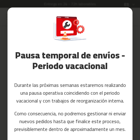
Entrega en 24 - 72h laborables
Idioma
ES
Ir
al
Rebajas
contenido
Accesorios
Iniciar sesión
Fitness
Pausa temporal de envíos -
Crea tu cuenta y todo será más
Yoga
fácil
y
Periodo vacacional
Pilates
Tarjetas
Durante las próximas semanas estaremos realizando
regalo
una pausa operativa coincidiendo con el periodo
Reacondicionados
vacacional y con trabajos de reorganización interna.
Recambios
Como consecuencia, no podremos gestionar ni enviar
¿Has olvidado la contraseña?
nuevos pedidos hasta que finalice este proceso,
c
entrar
previsiblemente dentro de aproximadamente un mes.
i
n
t