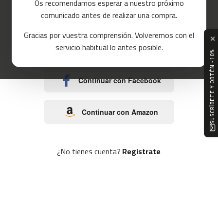
Os recomendamos esperar a nuestro próximo
a
comunicado antes de realizar una compra.
s
o
d
Gracias por vuestra comprensión. Volveremos con el
e
✕
c
servicio habitual lo antes posible.
Continuar con Google
o
SUSCRÍBETE Y OBTÉN -10%
r
r
e
Continuar con Facebook
r
m
Continuar con Amazon
c
-
8
0
¿No tienes cuenta?
Registrate
m
c
-
9
0