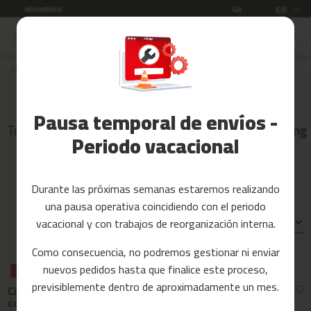
Garantía de 3 años
Idioma
ES
Ir
al
Rebajas
contenido
Inicio
Cardio
WALKING PADS
Accesorios
Fitness
Walking Pads
Pausa temporal de envíos -
Yoga
Transforma tu rutina sin salir de casa con las
Walking
y
Periodo vacacional
Pads
Pilates
Tarjetas
Durante las próximas semanas estaremos realizando
regalo
una pausa operativa coincidiendo con el periodo
Reacondicionados
vacacional y con trabajos de reorganización interna.
Ordenar por:
Recambios
Como consecuencia, no podremos gestionar ni enviar
nuevos pedidos hasta que finalice este proceso,
REBAJAS
REBAJAS
REBAJAS
c
previsiblemente dentro de aproximadamente un mes.
i
Cinta de
Cinta de andar
Cinta de andar
n
correr MC-70
y trotar MC-60
y trotar MC-80
t