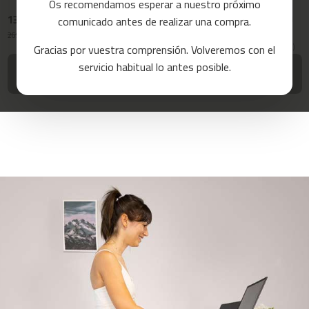
Os recomendamos esperar a nuestro próximo
a
139,99 €
119,99 €
169,99 €
comunicado antes de realizar una compra.
4.1
4.1
4.1
s
/ 5
/ 5
/ 5
269,99 €
239,99 €
299,99 €
d
-48%
-50%
-43%
Gracias por vuestra comprensión. Volveremos con el
(14)
(12)
(16)
e
c
servicio habitual lo antes posible.
Avisame
Avisame
Avisame
o
cuando vuelva
cuando vuelva
cuando vuelva
r
r
e
r
m
c
-
8
0
m
c
-
9
0