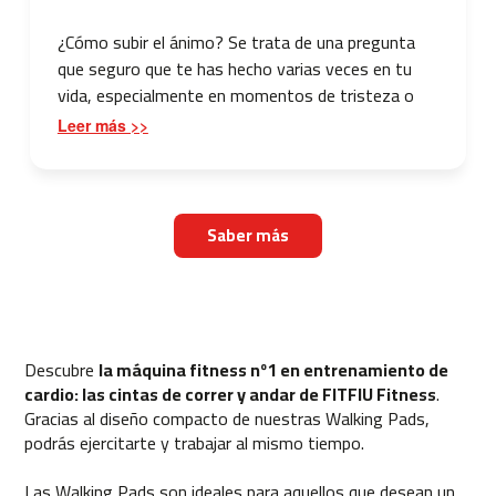
0
0
¿Cómo subir el ánimo? Se trata de una pregunta
que seguro que te has hecho varias veces en tu
C
vida, especialmente en momentos de tristeza o
i
depresión. Contrarrestar los efectos de este
n
Leer más >>
t
estado emocional es posible, y una forma de
a
conseguirlo es acostumbrándote a practicar
d
deporte desde casa. ¡Siéntete mejor con los
e
ejercicios que te proponemos! ¿Cómo subir el
c
Saber más
ánimo a una persona deprimida? Antes que nada,
o
r
debes tener en cuenta que nadie puede mantener
r
un estado de ánimo óptimo todo el tiempo, ya que
e
los seres humanos somos vulnerables a nuestras
r
emociones. Cuando nos sentimos tristes, hay que
M
Descubre
la máquina fitness nº1 en entrenamiento de
aceptarlo, tratar de identificar la razón y preparar
C
cardio: las cintas de correr y andar de FITFIU Fitness
.
-
la estrategia que más nos convenga para superar
Gracias al diseño compacto de nuestras Walking Pads,
5
ese estado. Si no tomas medidas a tiempo, los
podrás ejercitarte y trabajar al mismo tiempo.
0
niveles de depresión y tristeza pueden aumentar.
0
Las Walking Pads son ideales para aquellos que desean un
Asimismo, no cabe duda de que, en algún