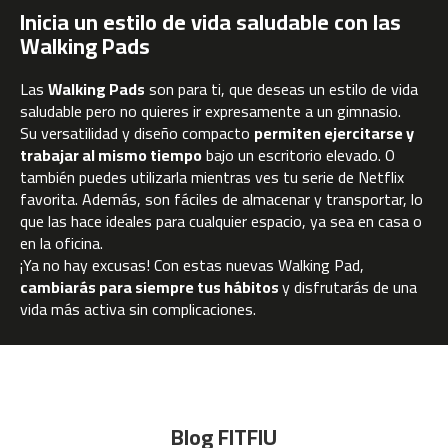
c
Inicia un estilo de vida saludable con las
-
Walking Pads
2
0
0
Las
Walking Pads
son para ti, que deseas un estilo de vida
saludable pero no quieres ir expresamente a un gimnasio.
m
Su versatilidad y diseño compacto
permiten ejercitarse y
c
trabajar al mismo tiempo
bajo un escritorio elevado. O
-
también puedes utilizarla mientras ves tu serie de Netflix
2
favorita. Además, son fáciles de almacenar y transportar, lo
6
que las hace ideales para cualquier espacio, ya sea en casa o
0
en la oficina.
¡Ya no hay excusas! Con estas nuevas Walking Pad,
m
c
cambiarás para siempre tus hábitos
y disfrutarás de una
-
vida más activa sin complicaciones.
4
0
0
m
c
Blog FITFIU
-