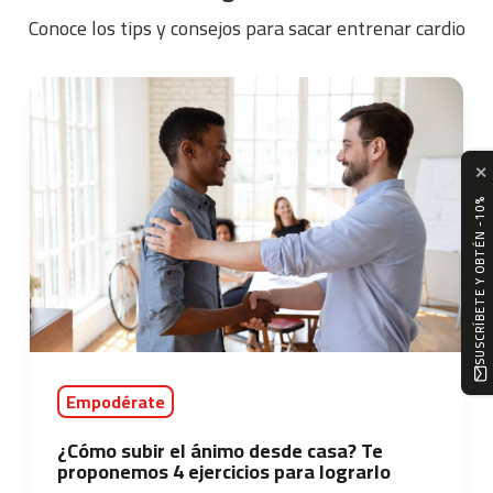
4
Conoce los tips y consejos para sacar entrenar cardio
6
0
m
c
-
5
✕
0
SUSCRÍBETE Y OBTÉN -10%
0
m
c
-
5
6
0
Empodérate
m
c
¿Cómo subir el ánimo desde casa? Te
-
proponemos 4 ejercicios para lograrlo
6