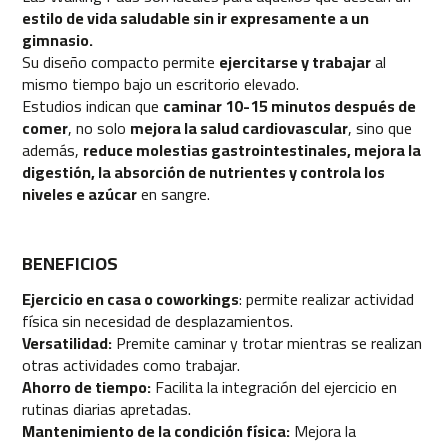
estilo de vida saludable sin ir expresamente a un
b
momento de tu vida, también habrás tenido que
i
gimnasio.
animar a un familiar o amigo que estaba mal
c
Su diseño compacto permite
ejercitarse y trabajar
al
emocionalmente, y te habrás preguntado cómo
i
mismo tiempo bajo un escritorio elevado.
c
hacerlo. La felicidad es la clave para levantar el
Estudios indican que
caminar 10-15 minutos después de
l
ánimo a alguien, dado que proporciona una
comer
, no solo
mejora la salud cardiovascular
, sino que
e
sensación de bienestar y plenitud máxima. ¡Subir el
t
además,
reduce molestias gastrointestinales, mejora la
a
ánimo va estrechamente unido con estar feliz!
digestión, la absorción de nutrientes y controla los
s
Cuando uno está triste, depresivo o cabizbajo, es
niveles e azúcar
en sangre.
i
habitual que no tenga ganas de nada. Pese a que
n
d
puede sonar contradictorio, en algunas ocasiones
o
BENEFICIOS
es positivo sentir estas emociones, ya que
o
permiten expresar lo que uno siente en su interior.
r
Ejercicio en casa o coworkings
: permite realizar actividad
Subir el ánimo es posible mediante varios
física sin necesidad de desplazamientos.
b
métodos, pero la práctica deportiva es muy
Versatilidad:
Premite caminar y trotar mientras se realizan
e
efectiva a la hora de alcanzar tu plenitud
otras actividades como trabajar.
s
emocional. Refúgiate en el deporte cuando te
Ahorro de tiempo:
Facilita la integración del ejercicio en
p
sientas mal o estés triste. ¿Qué ejercicios te
rutinas diarias apretadas.
-
pueden ayudar? La inmensa mayoría de disciplinas
2
Mantenimiento de la condición física:
Mejora la
2