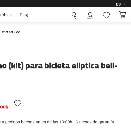
Idioma
ES
ambios
Blog
LIPTICA BELI-120
 (kit) para bicleta eliptica beli-
tock
ara pedidos hechos antes de las 13:00h · 6 meses de garantía