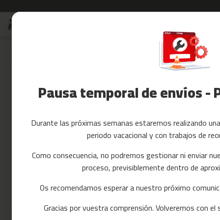
Ir
Rebajas
Accesorios Fitnes
al
Rebajas
contenido
Skip
Accesorios
to
Fitness
the
Yoga
end
y
of
Pausa temporal de envíos - 
Pilates
the
images
Tarjetas
gallery
regalo
Durante las próximas semanas estaremos realizando una 
Reacondicionados
periodo vacacional y con trabajos de reo
Recambios
cintas
Como consecuencia, no podremos gestionar ni enviar nue
de
proceso, previsiblemente dentro de apr
correr
mc-
Os recomendamos esperar a nuestro próximo comunica
80
Gracias por vuestra comprensión. Volveremos con el se
mc-
90