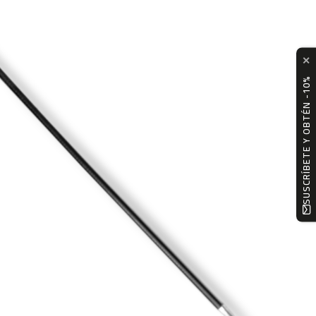
✕
SUSCRÍBETE Y OBTÉN -10%