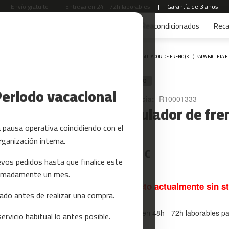
Envío gratuito
|
Entrega en 24 - 72h laborables
|
Garantía de 3 años
s
Yoga y Pilates
Tarjetas regalo
Reacondicionados
Rec
Inicio
REGULADOR DE FRENO (KIT) PARA BICLETA E
RECAMBIO
Periodo vacacional
Referencia:
R10001333
Regulador de freno
120
pausa operativa coincidiendo con el
rganización interna.
13,99 €
vos pedidos hasta que finalice este
oximadamente un mes.
Producto actualmente sin s
do antes de realizar una compra.
Entrega en 48h - 72h laborables p
rvicio habitual lo antes posible.