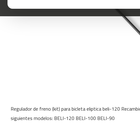
mc-
100
mc-
120
mc-
160
mc-
200
mc-
260
mc-
400
Skip
mc-
to
460
Regulador de freno (kit) para bicleta eliptica beli-120 Recamb
the
beginning
mc-
siguientes modelos: BELI-120 BELI-100 BELI-90
of
500
the
mc-
images
560