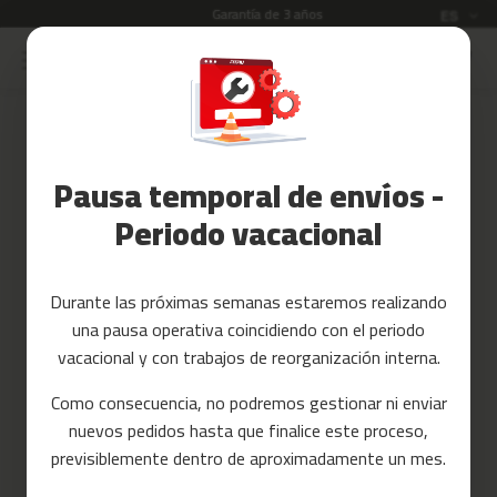
Garantía de 3 años
Idioma
ES
Ir
al
Rebajas
contenido
Skip
to
Accesorios
the
Fitness
end
Pausa temporal de envíos -
of
Yoga
the
y
Periodo vacacional
images
Pilates
gallery
Tarjetas
Durante las próximas semanas estaremos realizando
regalo
una pausa operativa coincidiendo con el periodo
Reacondicionados
vacacional y con trabajos de reorganización interna.
Recambios
Como consecuencia, no podremos gestionar ni enviar
nuevos pedidos hasta que finalice este proceso,
c
previsiblemente dentro de aproximadamente un mes.
i
n
t