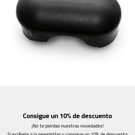
c
-
2
0
0
m
c
-
2
6
0
m
c
-
4
0
0
Consigue un 10% de descuento
m
¡No te pierdas nuestras novedades!
c
Suscríbete a la newsletter y consigue un 10% de descuento
-