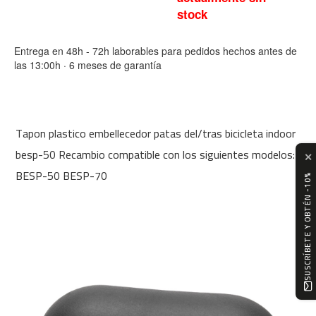
m
stock
c
-
1
Entrega en 48h - 72h laborables para pedidos hechos antes de
0
las 13:00h · 6 meses de garantía
0
m
c
Tapon plastico embellecedor patas del/tras bicicleta indoor
-
1
besp-50 Recambio compatible con los siguientes modelos:
✕
2
BESP-50 BESP-70
0
SUSCRÍBETE Y OBTÉN -10%
m
c
-
1
6
0
m