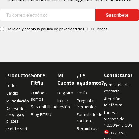
4
6
Suscríbete
0
m
He leído y acepto la política de privacidad de FITFIU Fitness
c
-
5
0
0
m
Productos
Sobre
Mi
¿Te
Contáctanos
c
Fitfiu
Cuenta
ayudamos?
Formulario de
Todos
-
contacto
5
Quiénes
Registro
Envío
Cardio
6
Atención
somos
Iniciar
Preguntas
Musculación
0
telefónica
Sostenibilidad
sesión
frecuentes
Accesorios
Lunes -
Blog FITFIU
Formulario de
de yoga y
m
Viernes de
contacto
pilates
c
10:00h-13:00h
Recambios
Paddle surf
-
977 360
6
073