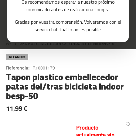
Os recomendamos esperar a nuestro próximo
a
comunicado antes de realizar una compra.
s
d
Gracias por vuestra comprensión. Volveremos con el
e
Skip
c
servicio habitual lo antes posible.
o
to
r
the
r
Inicio
TAPON PLASTICO EMBELLECEDOR PATAS DEL/TRAS BICICLETA INDOOR BESP-50
beginning
e
of
r
the
RECAMBIO
images
m
Referencia:
R10001179
gallery
Tapon plastico embellecedor
c
-
patas del/tras bicicleta indoor
8
0
besp-50
m
11,99 €
c
-
9
0
Producto
actualmente sin