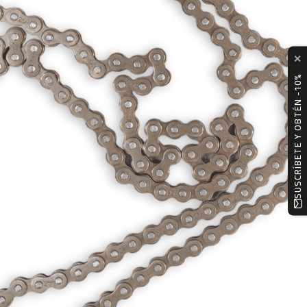
✕
SUSCRÍBETE Y OBTÉN -10%