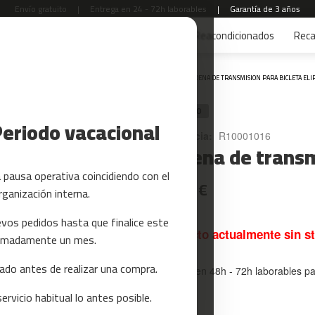
Envío gratuito
|
Entrega en 24 - 72h laborables
|
Garantía de 3 años
s
Yoga y Pilates
Tarjetas regalo
Reacondicionados
Rec
Inicio
CADENA DE TRANSMISION PARA BICLETA ELIP
RECAMBIO
Periodo vacacional
Referencia:
R10001016
Cadena de transmi
pausa operativa coincidiendo con el
13,99 €
rganización interna.
vos pedidos hasta que finalice este
Producto actualmente sin s
oximadamente un mes.
do antes de realizar una compra.
Entrega en 48h - 72h laborables p
rvicio habitual lo antes posible.