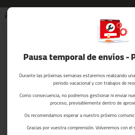
Ir
Rebajas
Accesorios Fitnes
al
Rebajas
contenido
Skip
Accesorios
to
Fitness
the
Yoga
end
y
of
Pausa temporal de envíos - 
Pilates
the
images
Tarjetas
gallery
regalo
Durante las próximas semanas estaremos realizando una 
Reacondicionados
periodo vacacional y con trabajos de reo
Recambios
cintas
Como consecuencia, no podremos gestionar ni enviar nue
de
proceso, previsiblemente dentro de apr
correr
mc-
Os recomendamos esperar a nuestro próximo comunica
80
Gracias por vuestra comprensión. Volveremos con el se
mc-
90