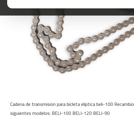
mc-
100
mc-
120
mc-
160
mc-
200
mc-
260
mc-
400
Skip
mc-
to
460
Cadena de transmision para bicleta eliptica beli-100 Recambi
the
beginning
mc-
siguientes modelos: BELI-100 BELI-120 BELI-90
of
500
the
mc-
images
560