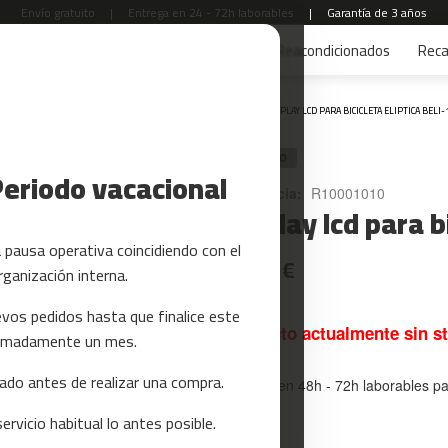
Envío gratuito
|
Entrega en 24 - 72h laborables
|
Garantía de 3 años
s
Yoga y Pilates
Tarjetas regalo
Reacondicionados
Rec
Inicio
DISPLAY LCD PARA BICICLETA ELIPTICA BELI-
RECAMBIO
Periodo vacacional
Referencia:
R10001010
Display lcd para b
pausa operativa coincidiendo con el
14,99 €
rganización interna.
vos pedidos hasta que finalice este
Producto actualmente sin s
oximadamente un mes.
do antes de realizar una compra.
Entrega en 48h - 72h laborables p
rvicio habitual lo antes posible.