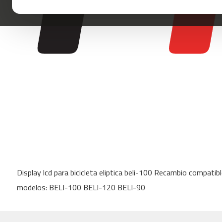
mc-
100
mc-
120
mc-
160
mc-
200
mc-
260
mc-
400
Skip
mc-
to
460
Display lcd para bicicleta eliptica beli-100 Recambio compatib
the
beginning
mc-
modelos: BELI-100 BELI-120 BELI-90
of
500
the
mc-
images
560