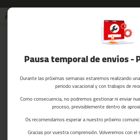
Ir
Rebajas
Accesorios Fitnes
al
Rebajas
contenido
Skip
Accesorios
to
Fitness
the
Yoga
end
y
of
Pausa temporal de envíos - 
Pilates
the
images
Tarjetas
gallery
regalo
Durante las próximas semanas estaremos realizando una 
Reacondicionados
periodo vacacional y con trabajos de reo
Recambios
cintas
Como consecuencia, no podremos gestionar ni enviar nue
de
proceso, previsiblemente dentro de apr
correr
mc-
Os recomendamos esperar a nuestro próximo comunica
80
Gracias por vuestra comprensión. Volveremos con el se
mc-
90