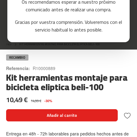
Os recomendamos esperar a nuestro próximo
a
comunicado antes de realizar una compra.
s
d
Gracias por vuestra comprensión. Volveremos con el
e
Skip
c
servicio habitual lo antes posible.
o
to
r
the
r
Inicio
KIT HERRAMIENTAS MONTAJE PARA BICICLETA ELIPTICA BELI-100
beginning
e
of
r
the
RECAMBIO
images
m
Referencia:
R10000889
gallery
Kit herramientas montaje para
c
-
bicicleta eliptica beli-100
8
0
10,49 €
14,99 €
-30%
m
c
Añadir al carrito
-
9
0
Entrega en 48h - 72h laborables para pedidos hechos antes de