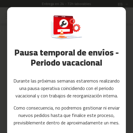
Entrega en 24 - 72h laborables
Idioma
ES
Ir
al
Rebajas
contenido
Skip
to
Accesorios
the
Fitness
end
Pausa temporal de envíos -
of
Yoga
the
y
Periodo vacacional
images
Pilates
gallery
Tarjetas
Durante las próximas semanas estaremos realizando
regalo
una pausa operativa coincidiendo con el periodo
Reacondicionados
vacacional y con trabajos de reorganización interna.
Recambios
Como consecuencia, no podremos gestionar ni enviar
nuevos pedidos hasta que finalice este proceso,
c
previsiblemente dentro de aproximadamente un mes.
i
n
t