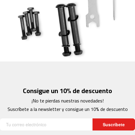
c
-
2
0
0
m
c
-
2
6
0
m
c
Consigue un 10% de descuento
-
4
¡No te pierdas nuestras novedades!
0
Suscríbete a la newsletter y consigue un 10% de descuento
0
m
Suscríbete
c
-