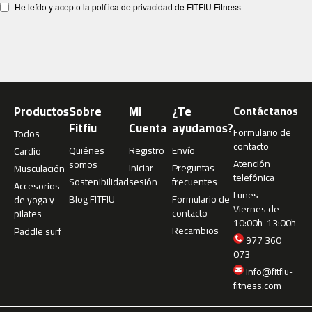
He leído y acepto la política de privacidad de FITFIU Fitness
4
6
0
m
c
-
5
Productos
Sobre
Mi
¿Te
Contáctanos
0
Fitfiu
Cuenta
ayudamos?
Formulario de
Todos
0
contacto
Quiénes
Registro
Envío
Cardio
Atención
somos
m
Iniciar
Preguntas
Musculación
telefónica
c
Sostenibilidad
sesión
frecuentes
Accesorios
-
Lunes -
Blog FITFIU
Formulario de
de yoga y
5
Viernes de
contacto
pilates
6
10:00h-13:00h
Recambios
Paddle surf
0
977 360
073
m
info@fitfiu-
c
fitness.com
-
6