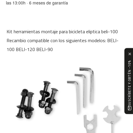
las 13:00h · 6 meses de garantía
m
c
-
1
0
Kit herramientas montaje para bicicleta eliptica beli-100
0
Recambio compatible con los siguientes modelos: BELI-
m
100 BELI-120 BELI-90
c
✕
-
1
SUSCRÍBETE Y OBTÉN -10%
2
0
m
c
-
1
6
0
m