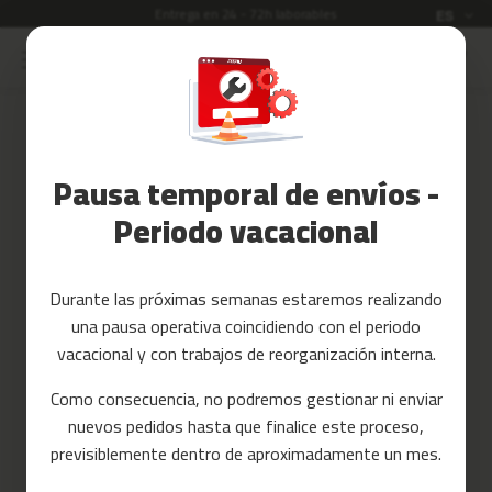
Entrega en 24 - 72h laborables
Idioma
ES
Ir
al
Rebajas
contenido
Accesorios
Iniciar sesión
Fitness
Pausa temporal de envíos -
Crea tu cuenta y todo será más
Yoga
fácil
y
Periodo vacacional
Pilates
Tarjetas
Durante las próximas semanas estaremos realizando
regalo
una pausa operativa coincidiendo con el periodo
Reacondicionados
vacacional y con trabajos de reorganización interna.
Recambios
Como consecuencia, no podremos gestionar ni enviar
¿Has olvidado la contraseña?
nuevos pedidos hasta que finalice este proceso,
c
entrar
previsiblemente dentro de aproximadamente un mes.
i
n
t