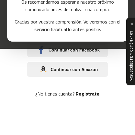
Os recomendamos esperar a nuestro próximo
a
comunicado antes de realizar una compra.
s
o
d
Gracias por vuestra comprensión. Volveremos con el
e
✕
c
servicio habitual lo antes posible.
Continuar con Google
o
SUSCRÍBETE Y OBTÉN -10%
r
r
e
Continuar con Facebook
r
m
Continuar con Amazon
c
-
8
0
¿No tienes cuenta?
Registrate
m
c
-
9
0