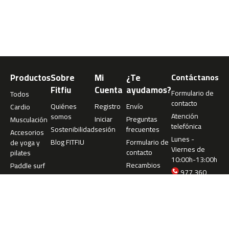
m
c
-
1
0
0
Productos
Sobre
Mi
¿Te
Contáctanos
m
c
Fitfiu
Cuenta
ayudamos?
Formulario de
Todos
-
contacto
Quiénes
Registro
Envío
Cardio
1
Atención
somos
2
Iniciar
Preguntas
Musculación
telefónica
0
Sostenibilidad
sesión
frecuentes
Accesorios
Lunes -
Blog FITFIU
Formulario de
de yoga y
Viernes de
m
contacto
pilates
10:00h-13:00h
c
Recambios
Paddle surf
-
977 360
1
073
6
info@fitfiu-
0
fitness.com
m