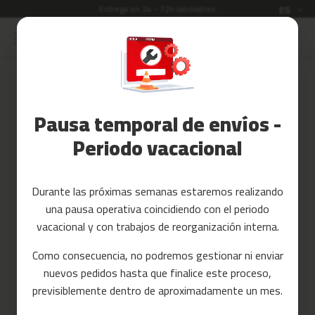
Entrega en 24 - 72h laborables
Idioma
ES
Ir
al
Rebajas
contenido
Accesorios
Iniciar sesión
Fitness
Pausa temporal de envíos -
Crea tu cuenta y todo será más
Yoga
fácil
y
Periodo vacacional
Pilates
Tarjetas
Durante las próximas semanas estaremos realizando
regalo
una pausa operativa coincidiendo con el periodo
Reacondicionados
vacacional y con trabajos de reorganización interna.
Recambios
Como consecuencia, no podremos gestionar ni enviar
¿Has olvidado la contraseña?
nuevos pedidos hasta que finalice este proceso,
c
entrar
previsiblemente dentro de aproximadamente un mes.
i
n
t