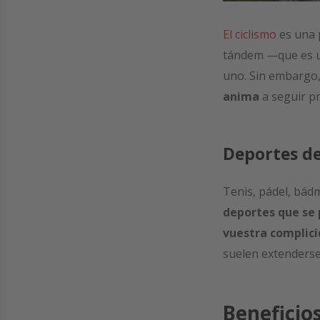
El ciclismo
es una p
tándem —que es u
uno. Sin embargo
anima
a seguir pr
Deportes d
Tenis, pádel, bád
deportes que se 
vuestra complici
suelen extenderse 
Beneficio