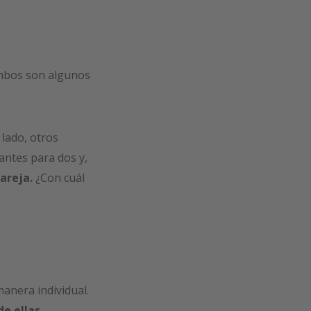
bos son algunos
 lado, otros
antes para dos y,
pareja.
¿Con cuál
manera individual.
de ellas