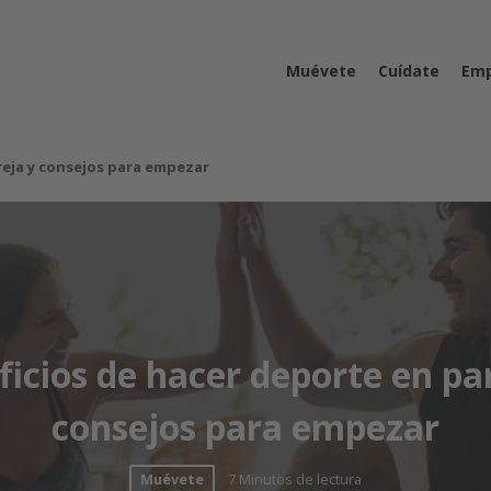
Muévete
Cuídate
Emp
reja y consejos para empezar
icios de hacer deporte en pa
consejos para empezar
Muévete
7 Minutos de lectura