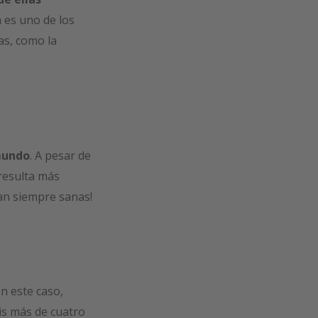
 es uno de los
as, como la
 mundo
. A pesar de
resulta más
ean siempre sanas!
En este caso,
ois más de cuatro