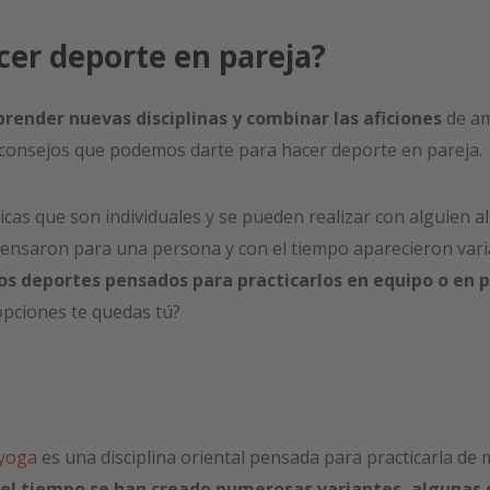
er deporte en pareja?
prender nuevas disciplinas y combinar las aficiones
de am
s consejos que podemos darte para hacer deporte en pareja.
cas que son individuales y se pueden realizar con alguien al
 pensaron para una persona y con el tiempo aparecieron vari
os deportes pensados para practicarlos en equipo o en 
opciones te quedas tú?
 yoga
es una disciplina oriental pensada para practicarla de 
 el tiempo se han creado numerosas variantes, algunas 