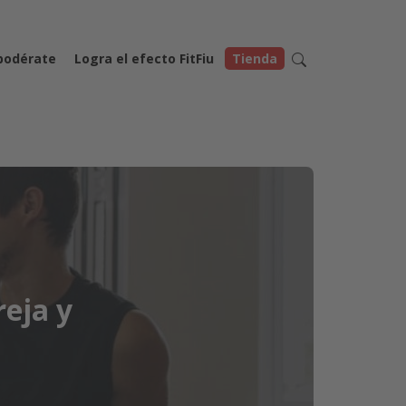
odérate
Logra el efecto FitFiu
Tienda
reja y