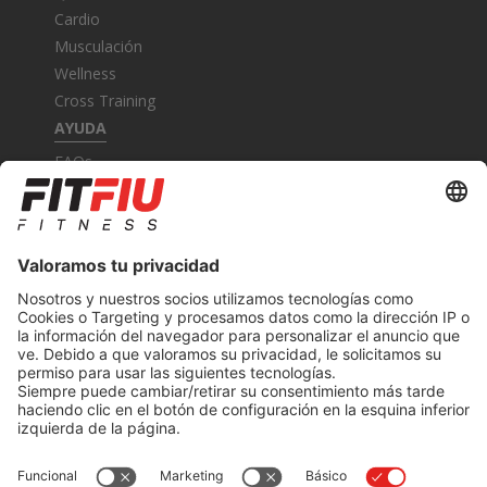
Cardio
Musculación
Wellness
Cross Training
AYUDA
FAQs
Contacto
Garantía
Condiciones de uso
Nota legal
MI CUENTA
Registro
Pedidos
Devoluciones
SÍGUENOS