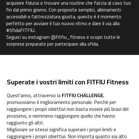
acquisire fiducia e trovare una routine che faccia al caso tuo
l
fin dal primo giorno. Con proposte semplici, allenamenti
i
accessibili e l'attrezzatura giusta, questo è il momento
p
t
perfetto per avviare il tuo nuovo ritmo e dare il via alla
i
#SfidaFITFIU.
c
Seguici su instagram @fitfiu_fitness e scopri tutte le
a
sorprese preparate per partecipare alla sfida.
s
b
e
l
i
Superate i vostri limiti con FITFIU Fitness
-
9
0
Quest'anno, attraverso la
FITFIU CHALLENGE
,
promuoviamo il miglioramento personale. Perché per
b
raggiungere i propri obiettivi non basta essere più bravi del
e
prossimo, e nemmeno raggiungere quello che hanno
l
raggiunto gli altri.
i
Migliorare se stessi significa superare i propri limiti e
-
raggiungere i propri obiettivi. Non importa quanto sia alto
1