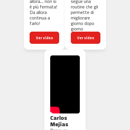
allora.... non si
segue una
5
è più fermata!
routine che gli
0
Da allora
permette di
0
continua a
migliorare
farlo!
giorno dopo
b
giorno
i
c
Ver vídeo
Ver vídeo
i
c
l
e
t
a
s
e
s
t
a
t
i
c
a
Carlos
s
Mejías
b