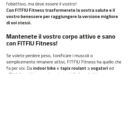
l'obiettivo, ma deve essere il vostro!
0
Con FITFIU Fitness trasformerete la vostra salute e il
0
vostro benessere per raggiungere la versione migliore
b
di voi stessi.
e
l
Mantenete il vostro corpo attivo e sano
i
con FITFIU Fitness!
-
1
Se volete perdere peso, tonificare i muscoli o
2
semplicemente rimanere attivi, FITFIU Fitness ha quello che
0
fa per voi. Da
e
a
ed
indoor bike
tapis roulant
vogatori
b
, abbiamo un'ampia varietà di prodotti per
ellittiche
e
soddisfare le vostre esigenze e i vostri obiettivi.
l
Inoltre, i nostri prodotti sono facili da usare e si adattano a
i
qualsiasi spazio, così potete
allenarvi nel comfort di casa
-
vostra
. Non dovete preoccuparvi del tempo o della
1
distanza, tutto ciò che vi serve è il desiderio di prendervi
5
cura di voi stessi e di mettervi in forma!
0
In FITFIU Fitness ci impegniamo per la vostra salute e il
vostro benessere. Vi offriamo la migliore qualità e il miglior
r