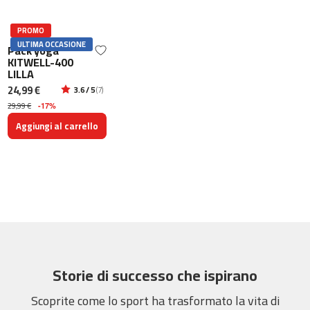
-
5
PROMO
0
ULTIMA OCCASIONE
Pack yoga
KITWELL-400
b
LILLA
e
24,99 €
3.6 / 5
(7)
s
29,99 €
-17%
p
-
Aggiungi al carrello
7
0
b
e
s
p
-
1
0
Storie di successo che ispirano
0
Scoprite come lo sport ha trasformato la vita di
b