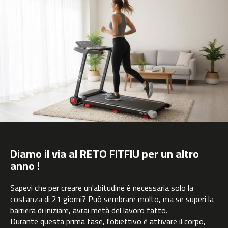
2
2
0
b
e
s
t
-
3
2
0
b
i
Diamo il via al RETO FITFIU per un altro
c
anno !
i
c
l
Sapevi che per creare un'abitudine è necessaria solo la
e
costanza di 21 giorni? Può sembrare molto, ma se superi la
t
barriera di iniziare, avrai metà del lavoro fatto.
a
s
Durante questa prima fase, l'obiettivo è attivare il corpo,
e