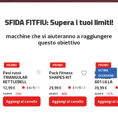
n
t
a
d
SFIDA FITFIU: Supera i tuoi limiti!
e
c
o
macchine che vi aiuteranno a raggiungere
r
questo obiettivo
r
e
r
M
C
PROMO
PROMO
PROMO
-
ULTIMA
Pesi russi
Pack fitness
Pack yoga
5
OCCASIONE
TRIANGULAR
SHAPES KIT
KITWELL-
0
KETTLEBELL
601 LILLA
0
12,99 €
29,99 €
39,99 €
3.6 / 5
(11)
3.7 / 5
(12)
14,99 €
49,99 €
44,99 €
-13%
-40%
-11%
b
i
Aggiungi al carrello
Aggiungi al carrello
Aggiungi al c
c
i
c