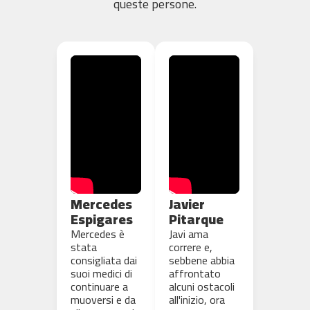
queste persone.
e
s
p
-
2
0
0
b
e
s
p
-
3
Mercedes
Javier
0
Espigares
Pitarque
0
Mercedes è
Javi ama
b
stata
correre e,
e
consigliata dai
sebbene abbia
s
suoi medici di
affrontato
p
continuare a
alcuni ostacoli
muoversi e da
all'inizio, ora
-