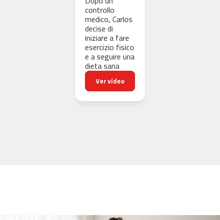
Dopo un
e
controllo
medico, Carlos
s
decise di
t
iniziare a fare
-
esercizio fisico
1
e a seguire una
0
dieta sana
0
Ver vídeo
b
e
s
t
-
2
0
0
b
e
s
t
-