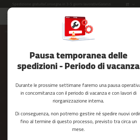
Spedizione gratuita
Consegna in 3-5 giorni lavorativi
Garanzia di 2 anni
Lingua
IT
Salta
al
Saldi
contenuto
Home
SFIDA FITFIU
Accessori
Fitness
Pausa temporanea delle
Yoga
e
spedizioni - Periodo di vacanza
Pilates
Ricambi
Durante le prossime settimane faremo una pausa operativ
c
in concomitanza con il periodo di vacanza e con lavori di
i
riorganizzazione interna.
n
t
Di conseguenza, non potremo gestire né spedire nuovi ordin
a
s
fino al termine di questo processo, previsto tra circa un
d
mese.
e
c