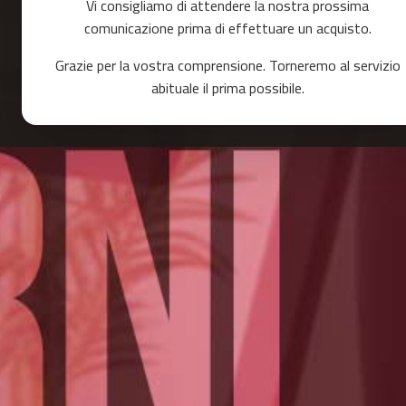
Vi consigliamo di attendere la nostra prossima
o
r
comunicazione prima di effettuare un acquisto.
r
e
Grazie per la vostra comprensione. Torneremo al servizio
r
abituale il prima possibile.
m
c
-
8
0
m
c
-
9
0
m
c
-
1
0