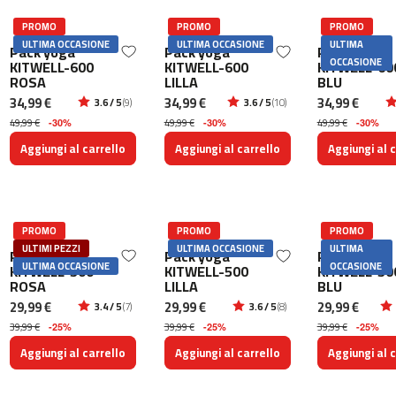
l
e
PROMO
PROMO
PROMO
t
ULTIMA OCCASIONE
ULTIMA OCCASIONE
ULTIMA
Pack yoga
Pack yoga
Pack yoga
a
OCCASIONE
KITWELL-600
KITWELL-600
KITWELL-60
s
ROSA
LILLA
BLU
i
34,99 €
34,99 €
34,99 €
n
3.6 / 5
(9)
3.6 / 5
(10)
d
49,99 €
49,99 €
49,99 €
-30%
-30%
-30%
o
Aggiungi al carrello
Aggiungi al carrello
Aggiungi al c
o
r
b
e
PROMO
PROMO
PROMO
s
ULTIMI PEZZI
ULTIMA OCCASIONE
ULTIMA
p
Pack yoga
Pack yoga
Pack yoga
ULTIMA OCCASIONE
OCCASIONE
KITWELL-500
KITWELL-500
KITWELL-50
-
ROSA
LILLA
BLU
2
29,99 €
29,99 €
29,99 €
2
3.4 / 5
(7)
3.6 / 5
(8)
39,99 €
39,99 €
39,99 €
-25%
-25%
-25%
b
Aggiungi al carrello
Aggiungi al carrello
Aggiungi al c
e
s
p