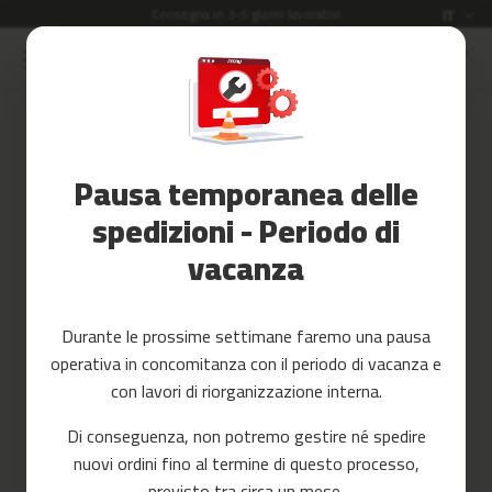
Consegna in 3-5 giorni lavorativi
Lingua
IT
Salta
al
Saldi
contenuto
Accessori
Accedi
Fitness
Pausa temporanea delle
Crea il tuo account e tutto sarà
Yoga
più facile
e
spedizioni - Periodo di
Pilates
vacanza
Ricambi
c
Durante le prossime settimane faremo una pausa
i
operativa in concomitanza con il periodo di vacanza e
n
t
con lavori di riorganizzazione interna.
a
Hai dimenticato la tua password?
s
Di conseguenza, non potremo gestire né spedire
d
accedi
nuovi ordini fino al termine di questo processo,
e
c
previsto tra circa un mese.