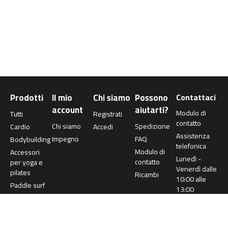
0
m
c
-
1
2
0
Prodotti
Il mio
Chi siamo
Possono
Contattaci
m
c
account
aiutarti?
Modulo di
Tutti
Registrati
-
contatto
Chi siamo
Spedizione
Cardio
Accedi
1
Assistenza
6
Impegno
FAQ
Bodybuilding
telefonica
0
Modulo di
Accessori
Lunedì -
contatto
per yoga e
Venerdì dalle
m
pilates
Ricambi
10:00 alle
c
Paddle surf
13:00
-
2
+34 977
0
360 073
0