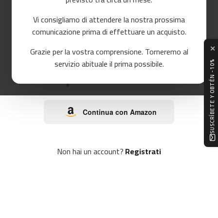
o
r
Vi consigliamo di attendere la nostra prossima
r
o
e
comunicazione prima di effettuare un acquisto.
r
✕
Continua con Google
Grazie per la vostra comprensione. Torneremo al
m
servizio abituale il prima possibile.
SUSCRÍBETE Y OBTÉN -10%
c
-
Continua con Facebook
8
0
Continua con Amazon
m
c
-
9
Non hai un account?
Registrati
0
m
c
-
1
0