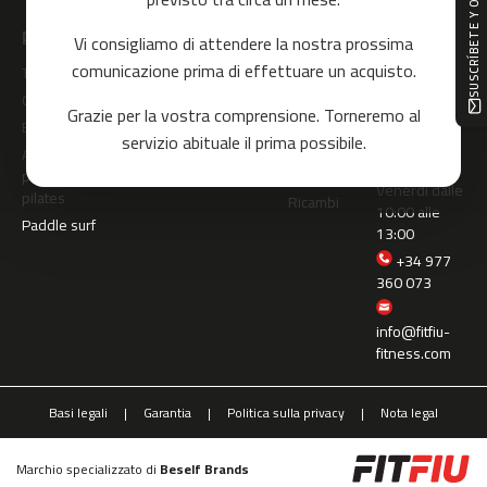
SUSCRÍBETE Y OBTÉN -10%
o
r
Prodotti
Il mio
Chi siamo
Possono
Contattaci
Vi consigliamo di attendere la nostra prossima
r
account
aiutarti?
e
comunicazione prima di effettuare un acquisto.
Modulo di
Tutti
Registrati
r
contatto
Chi siamo
Spedizione
Cardio
Accedi
Grazie per la vostra comprensione. Torneremo al
Assistenza
Impegno
FAQ
Bodybuilding
m
servizio abituale il prima possibile.
telefonica
c
Modulo di
Accessori
Lunedì -
-
contatto
per yoga e
Venerdì dalle
8
pilates
Ricambi
10:00 alle
0
Paddle surf
13:00
+34 977
m
360 073
c
-
9
info@fitfiu-
0
fitness.com
m
c
Basi legali
Garantia
Politica sulla privacy
Nota legal
-
1
Marchio specializzato di
Beself Brands
0