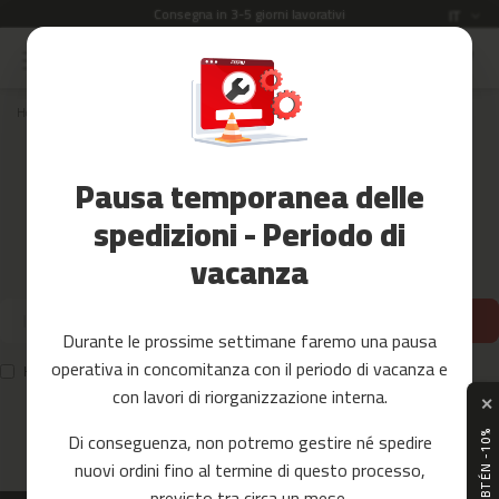
Consegna in 3-5 giorni lavorativi
Lingua
IT
Salta
al
Saldi
contenuto
Home
Ricambi
maquinas de musculacion
KITBAR-150
Accessori
Fitness
Pausa temporanea delle
Ottenere il 10% di sconto
Yoga
e
spedizioni - Periodo di
Non perdetevi le nostre notizie!
Pilates
vacanza
Iscriviti alla nostra newsletter e ottieni uno sconto del 10%!
Ricambi
Iscriviti
c
Durante le prossime settimane faremo una pausa
i
operativa in concomitanza con il periodo di vacanza e
n
Ho letto e accetto la politica sulla privacy di FITFIU Fitness
t
con lavori di riorganizzazione interna.
✕
a
s
Di conseguenza, non potremo gestire né spedire
d
nuovi ordini fino al termine di questo processo,
e
c
previsto tra circa un mese.