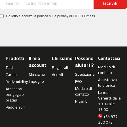
0
Iscriviti
m
Ho letto e accetto la politica sulla privacy di FITFIU Fitness
c
-
1
2
0
m
Prodotti
Il mio
Chi siamo
Possono
Contattaci
c
account
aiutarti?
-
Modulo di
Tutti
Registrati
1
contatto
Chi siamo
Spedizione
Cardio
Accedi
6
Assistenza
Impegno
FAQ
Bodybuilding
0
telefonica
Modulo di
Accessori
Lunedì -
contatto
m
per yoga e
Venerdì dalle
c
pilates
Ricambi
10:00 alle
-
Paddle surf
13:00
2
+34 977
0
360 073
0