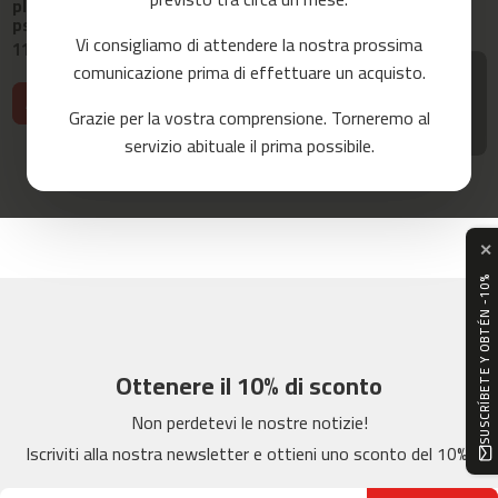
plataforma step
o
11,99 €
11,99 €
ps-150
r
Vi consigliamo di attendere la nostra prossima
11,99 €
r
e
comunicazione prima di effettuare un acquisto.
Fatemi
Fatemi
r
sapere
sapere
Aggiungi al carrello
quando è
quando è
Grazie per la vostra comprensione. Torneremo al
m
disponibile
disponibile
servizio abituale il prima possibile.
c
-
8
0
✕
m
SUSCRÍBETE Y OBTÉN -10%
c
-
9
0
Ottenere il 10% di sconto
m
Non perdetevi le nostre notizie!
c
-
Iscriviti alla nostra newsletter e ottieni uno sconto del 10%!
1
0