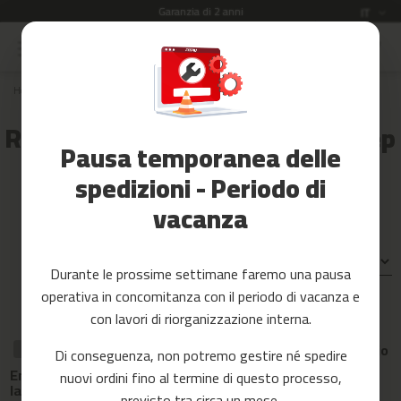
Garanzia di 2 anni
Lingua
IT
Salta
al
Saldi
contenuto
Home
Ricambi
plataformas step
PS-150
Accessori
Fitness
Recambios para plataformas step
Pausa temporanea delle
PS-150
Yoga
e
spedizioni - Periodo di
Pilates
vacanza
Ricambi
Ordina per:
c
Durante le prossime settimane faremo una pausa
i
operativa in concomitanza con il periodo di vacanza e
n
t
con lavori di riorganizzazione interna.
RICAMBIO
RICAMBIO
a
s
Separador gris
Separador rojo
RICAMBIO
Di conseguenza, non potremo gestire né spedire
d
para
para
Embellecedor
nuovi ordini fino al termine di questo processo,
e
plataforma
plataforma
lateral para
c
step ps-150
step ps-150
previsto tra circa un mese.