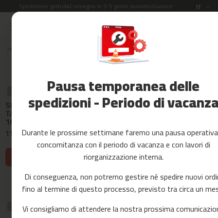
Spedizione gratuita
Consegna in 3-5 giorni lavorativi
Garanzia di 2 anni
Lingua
IT
Salta
al
Saldi
contenuto
Home
Ricambi
cintas de correr
MC-560
Ordina per:
Accessori
Fitness
Pausa temporanea delle
Yoga
RICAMBIO
RICAMBIO
RICAMBIO
e
spedizioni - Periodo di vacanz
Cavo di
SILICONE PER
Kit di mont
Pilates
collegamento 220 V
TAPIS ROULANT X
per tapis ro
per tapis roulant
10 ml
mc-560
Ricambi
mc-560
Durante le prossime settimane faremo una pausa operativa
11,99 €
11,99 €
11,99 €
c
concomitanza con il periodo di vacanza e con lavori di
i
riorganizzazione interna.
Aggiungi al carrello
Aggiungi al 
n
Aggiungi al carrello
t
Di conseguenza, non potremo gestire né spedire nuovi ordi
a
s
fino al termine di questo processo, previsto tra circa un me
d
e
RICAMBIO
RICAMBIO
RICAMBIO
Vi consigliamo di attendere la nostra prossima comunicazio
c