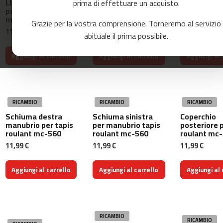
Llave de seguridad
Cinghia multicanale
Nastro da c
prima di effettuare un acquisto.
o
para cinta de correr
per tapis roulant
tapis roula
r
mc-560
mc-560
560
r
Grazie per la vostra comprensione. Torneremo al servizio
11,99 €
15,99 €
86,99 €
e
abituale il prima possibile.
r
Aggiungi al carrello
Aggiungi al carrello
Aggiungi al 
m
c
-
8
0
RICAMBIO
RICAMBIO
RICAMBIO
Schiuma destra
Schiuma sinistra
Coperchio
m
manubrio per tapis
per manubrio tapis
posteriore p
c
roulant mc-560
roulant mc-560
roulant mc
-
11,99 €
11,99 €
11,99 €
9
0
Aggiungi al carrello
Aggiungi al carrello
Aggiungi al 
m
c
-
1
RICAMBIO
0
RICAMBIO