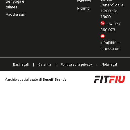
contatto
per yoga e
n
Venerdì dalle
pilates
Ricambi
t
10:00 alle
a
Paddle surf
13:00
d
+34 977
e
360 073
c
o
info@fitfiu-
r
fitness.com
r
e
r
Basi legali
Garantia
Politica sulla privacy
Nota legal
M
C
-
Marchio specializzato di
Beself Brands
5
0
0
b
i
c
i
c