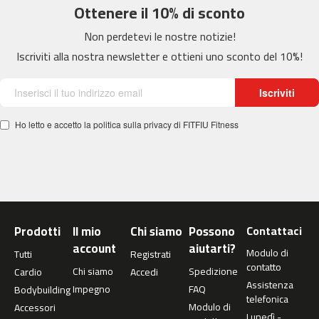
Ottenere il 10% di sconto
c
-
Non perdetevi le nostre notizie!
5
0
Iscriviti alla nostra newsletter e ottieni uno sconto del 10%!
0
Iscriviti
m
c
-
Ho letto e accetto la politica sulla privacy di FITFIU Fitness
5
6
0
m
c
-
Prodotti
Il mio
Chi siamo
Possono
Contattaci
6
account
aiutarti?
Modulo di
0
Tutti
Registrati
contatto
0
Chi siamo
Spedizione
Cardio
Accedi
Assistenza
Impegno
FAQ
Bodybuilding
C
telefonica
Modulo di
Accessori
i
Lunedì -