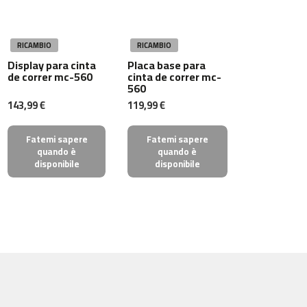
m
c
-
RICAMBIO
RICAMBIO
2
Display para cinta
Placa base para
6
de correr mc-560
cinta de correr mc-
0
560
143,99 €
119,99 €
m
c
Fatemi sapere
Fatemi sapere
-
quando è
quando è
4
disponibile
disponibile
0
0
m
c
-
4
6
0
m