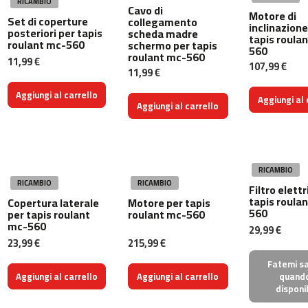
RICAMBIO
0
Cavo di
Motore di
Set di coperture
collegamento
inclinazione
posteriori per tapis
scheda madre
m
tapis roula
roulant mc-560
schermo per tapis
c
560
roulant mc-560
11,99 €
-
107,99 €
11,99 €
1
2
Aggiungi al carrello
Aggiungi al 
0
Aggiungi al carrello
m
c
-
RICAMBIO
1
RICAMBIO
RICAMBIO
6
Filtro elettr
tapis roula
0
Copertura laterale
Motore per tapis
560
per tapis roulant
roulant mc-560
mc-560
m
29,99 €
23,99 €
215,99 €
c
-
Fatemi s
2
Aggiungi al carrello
Aggiungi al carrello
quand
0
disponi
0