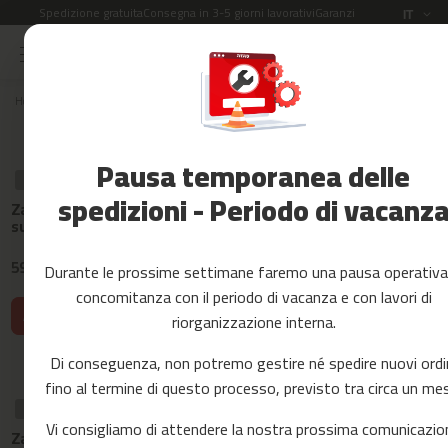
Spedizione gratuita
Consegna in 3-5 giorni lavorativi
Garanzia di 2 anni
Lingua
IT
Salta
al
Saldi
contenuto
Home
Ricambi
RECAMBIOS PADEL SURF
Ordina per:
Accessori
Fitness
Pausa temporanea delle
Yoga
RICAMBIO
RICAMBIO
RICAMBIO
e
spedizioni - Periodo di vacanz
Zaino per paddle
Sacca stagna
Remo comp
Pilates
surf HAENA
HAENA
HAENA
Ricambi
59,99 €
26,99 €
41,99 €
Durante le prossime settimane faremo una pausa operativa
c
concomitanza con il periodo di vacanza e con lavori di
i
Aggiungi al carrello
Aggiungi al carrello
Aggiungi al 
riorganizzazione interna.
n
t
Di conseguenza, non potremo gestire né spedire nuovi ordi
a
s
fino al termine di questo processo, previsto tra circa un me
d
RICAMBIO
RICAMBIO
RICAMBIO
e
Vi consigliamo di attendere la nostra prossima comunicazio
Zaino per paddle
Sacca stagna
Custodia pe
c