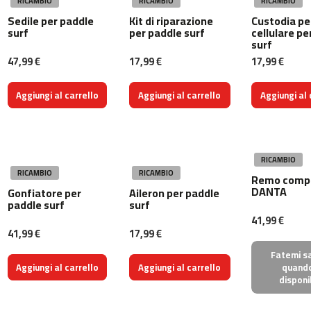
RICAMBIO
RICAMBIO
RICAMBIO
n
Sedile per paddle
Kit di riparazione
Custodia pe
t
surf
per paddle surf
cellulare pe
a
surf
d
47,99 €
17,99 €
17,99 €
e
c
o
Aggiungi al carrello
Aggiungi al carrello
Aggiungi al 
r
r
e
r
M
RICAMBIO
C
RICAMBIO
RICAMBIO
Remo comp
-
DANTA
Gonfiatore per
Aileron per paddle
5
paddle surf
surf
0
41,99 €
0
41,99 €
17,99 €
b
Fatemi s
i
Aggiungi al carrello
Aggiungi al carrello
quand
c
disponi
i
c