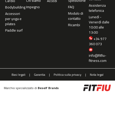
Chi siamo
Spedizione
Cardio
Accedi
5
Assistenza
0
Impegno
FAQ
Bodybuilding
telefonica
0
Modulo di
Accessori
Lunedì -
contatto
per yoga e
b
Venerdì dalle
pilates
Ricambi
i
10:00 alle
Paddle surf
c
13:00
i
+34 977
c
360 073
l
e
t
info@fitfiu-
a
fitness.com
s
e
s
Basi legali
Garantia
Politica sulla privacy
Nota legal
t
a
t
Marchio specializzato di
Beself Brands
i
c
a
s
b