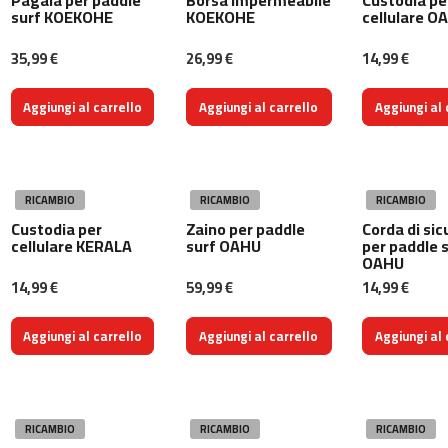
0
surf KOEKOHE
KOEKOHE
cellulare O
m
35,99 €
26,99 €
14,99 €
c
-
Aggiungi al carrello
Aggiungi al carrello
Aggiungi al 
1
2
0
m
RICAMBIO
RICAMBIO
RICAMBIO
c
Custodia per
Zaino per paddle
Corda di si
-
cellulare KERALA
surf OAHU
per paddle 
1
OAHU
6
14,99 €
59,99 €
14,99 €
0
m
Aggiungi al carrello
Aggiungi al carrello
Aggiungi al 
c
-
2
0
RICAMBIO
RICAMBIO
RICAMBIO
0