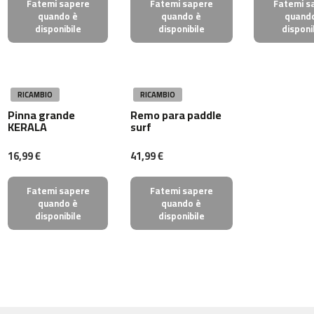
Fatemi sapere
Fatemi sapere
Fatemi s
-
quando è
quando è
quand
5
disponibile
disponibile
disponi
0
b
e
RICAMBIO
RICAMBIO
s
p
Pinna grande
Remo para paddle
KERALA
surf
-
7
0
16,99 €
41,99 €
b
Fatemi sapere
Fatemi sapere
e
quando è
quando è
s
disponibile
disponibile
p
-
1
0
0
b