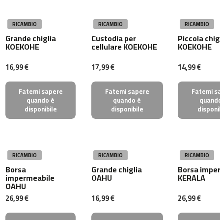
l
e
t
RICAMBIO
RICAMBIO
RICAMBIO
a
Grande chiglia
Custodia per
Piccola chig
s
KOEKOHE
cellulare KOEKOHE
KOEKOHE
i
n
16,99 €
17,99 €
14,99 €
d
o
o
Fatemi sapere
Fatemi sapere
Fatemi s
r
quando è
quando è
quand
disponibile
disponibile
disponi
b
e
s
p
-
RICAMBIO
RICAMBIO
RICAMBIO
2
Borsa
Grande chiglia
Borsa impe
2
impermeabile
OAHU
KERALA
OAHU
b
26,99 €
16,99 €
26,99 €
e
s
p