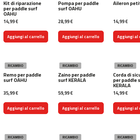
Kit di riparazione
Pompa per paddle
Aileron pet
m
per paddle surf
surf OAHU
OAHU
c
-
14,99 €
28,99 €
14,99 €
2
6
Aggiungi al carrello
Aggiungi al carrello
Aggiungi al 
0
m
c
-
RICAMBIO
RICAMBIO
RICAMBIO
4
Remo per paddle
Zaino per paddle
Corda di si
0
surf OAHU
surf KERALA
per paddle 
0
KERALA
35,99 €
59,99 €
14,99 €
m
c
-
Aggiungi al carrello
Aggiungi al carrello
Aggiungi al 
4
6
0
RICAMBIO
RICAMBIO
RICAMBIO
m