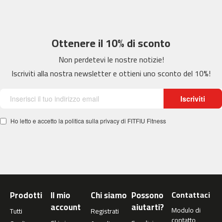
e
s
p
-
Ottenere il 10% di sconto
2
0
Non perdetevi le nostre notizie!
0
Iscriviti alla nostra newsletter e ottieni uno sconto del 10%!
b
e
Iscriviti
s
p
Ho letto e accetto la politica sulla privacy di FITFIU Fitness
-
3
0
0
b
e
Prodotti
Il mio
Chi siamo
Possono
Contattaci
s
p
account
aiutarti?
Modulo di
Tutti
Registrati
-
contatto