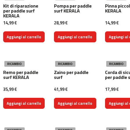
c
Kit di riparazione
Pompa per paddle
Pinna picco
per paddle surf
surf KERALA
KERALA
-
KERALA
5
0
14,99 €
28,99 €
14,99 €
0
Aggiungi al carrello
Aggiungi al carrello
Aggiungi al 
m
c
-
5
6
RICAMBIO
RICAMBIO
RICAMBIO
0
Remo per paddle
Zaino per paddle
Corda di si
surf KERALA
surf
per paddle 
m
c
35,99 €
41,99 €
17,99 €
-
6
0
Aggiungi al carrello
Aggiungi al carrello
Aggiungi al 
0
C
i