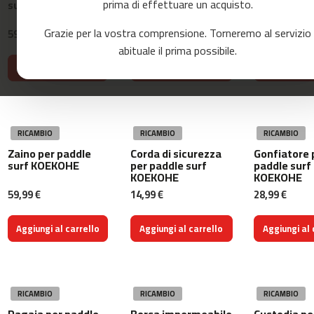
prima di effettuare un acquisto.
surf DANTA
DANTA
cellulare D
o
r
r
Grazie per la vostra comprensione. Torneremo al servizio
59,99 €
26,99 €
17,99 €
e
abituale il prima possibile.
r
Aggiungi al carrello
Aggiungi al carrello
Aggiungi al 
m
c
-
8
RICAMBIO
RICAMBIO
RICAMBIO
0
Zaino per paddle
Corda di sicurezza
Gonfiatore 
surf KOEKOHE
per paddle surf
paddle surf
m
KOEKOHE
KOEKOHE
c
59,99 €
14,99 €
28,99 €
-
9
0
Aggiungi al carrello
Aggiungi al carrello
Aggiungi al 
m
c
-
1
RICAMBIO
RICAMBIO
RICAMBIO
0
Pagaia per paddle
Borsa impermeabile
Custodia pe