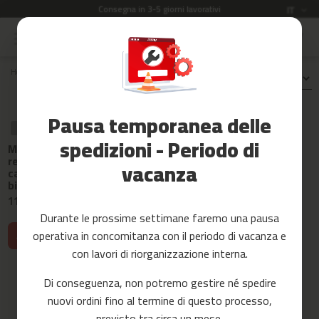
Consegna in 3-5 giorni lavorativi
Lingua
IT
Salta
al
Saldi
contenuto
Home
Ricambi
rodillos de bicicleta
ROB-20
Ordina per:
Accessori
Fitness
Pausa temporanea delle
Yoga
RICAMBIO
RICAMBIO
e
spedizioni - Periodo di
Manopola di
Manopola di
Pilates
regolazione con
fissaggio per rullo
vacanza
cavo per rullo da
per bicicletta ROB-
Ricambi
bicicletta rob-20
20
11,99 €
17,99 €
c
Durante le prossime settimane faremo una pausa
i
operativa in concomitanza con il periodo di vacanza e
n
Aggiungi al carrello
Aggiungi al carrello
t
con lavori di riorganizzazione interna.
a
s
Di conseguenza, non potremo gestire né spedire
d
nuovi ordini fino al termine di questo processo,
e
c
previsto tra circa un mese.