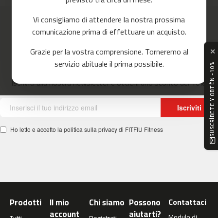
o
r
Vi consigliamo di attendere la nostra prossima
r
e
comunicazione prima di effettuare un acquisto.
r
Ottenere il 10% di sconto
Grazie per la vostra comprensione. Torneremo al
✕
m
servizio abituale il prima possibile.
SUSCRÍBETE Y OBTÉN -10%
Non perdetevi le nostre notizie!
c
-
Iscriviti alla nostra newsletter e ottieni uno sconto del 10%!
8
0
Iscriviti
m
c
Ho letto e accetto la politica sulla privacy di FITFIU Fitness
-
9
0
m
c
-
Prodotti
Il mio
Chi siamo
Possono
Contattaci
1
account
aiutarti?
0
Modulo di
Tutti
Registrati