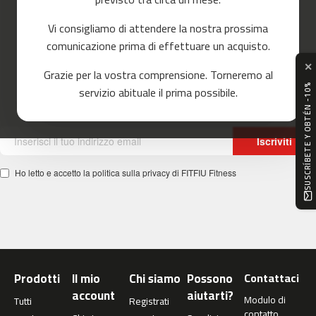
o
r
Vi consigliamo di attendere la nostra prossima
r
e
comunicazione prima di effettuare un acquisto.
Ottenere il 10% di sconto
r
✕
Grazie per la vostra comprensione. Torneremo al
Non perdetevi le nostre notizie!
m
servizio abituale il prima possibile.
SUSCRÍBETE Y OBTÉN -10%
c
Iscriviti alla nostra newsletter e ottieni uno sconto del 10%!
-
8
0
Iscriviti
m
Ho letto e accetto la politica sulla privacy di FITFIU Fitness
c
-
9
0
m
c
Prodotti
Il mio
Chi siamo
Possono
Contattaci
-
account
aiutarti?
1
Modulo di
Tutti
Registrati
0
contatto