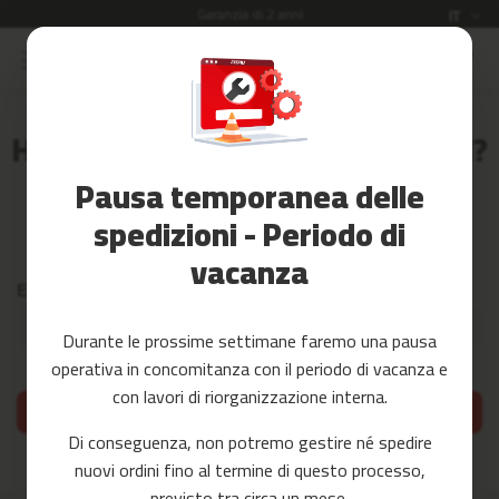
Garanzia di 2 anni
Lingua
IT
Salta
al
Saldi
contenuto
Accessori
Hai dimenticato la tua password?
Fitness
Pausa temporanea delle
Yoga
e
spedizioni - Periodo di
Inserisci il tuo indirizzo email qui sotto per ricevere un link di
Pilates
reimpostazione della password.
vacanza
Ricambi
Email
c
Durante le prossime settimane faremo una pausa
i
operativa in concomitanza con il periodo di vacanza e
n
t
con lavori di riorganizzazione interna.
a
Resetta la mia password
s
Di conseguenza, non potremo gestire né spedire
d
nuovi ordini fino al termine di questo processo,
e
c
previsto tra circa un mese.