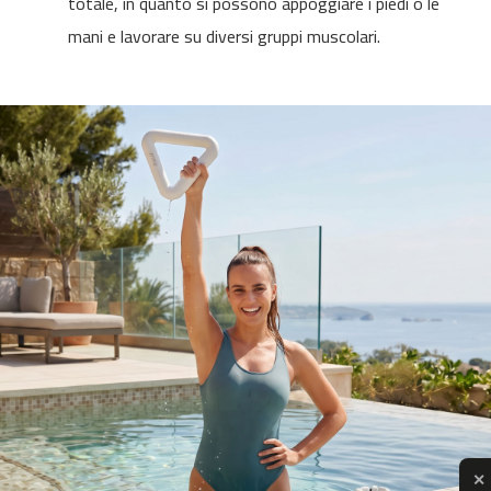
totale, in quanto si possono appoggiare i piedi o le
n
t
mani e lavorare su diversi gruppi muscolari.
a
d
e
c
o
r
r
e
r
M
C
-
5
0
0
b
i
c
i
c
✕