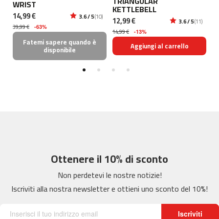
TRIANGULAR
K
WRIST
KETTLEBELL
e
14,99 €
3)
3.6 / 5
(10)
s
12,99 €
29
3.6 / 5
(11)
39,99 €
t
-63%
14,99 €
49
-13%
-
Fatemi sapere quando è
Aggiungi al carrello
1
disponibile
0
0
b
e
s
t
-
2
0
Ottenere il 10% di sconto
0
Non perdetevi le nostre notizie!
b
e
Iscriviti alla nostra newsletter e ottieni uno sconto del 10%!
s
t
-
Iscriviti