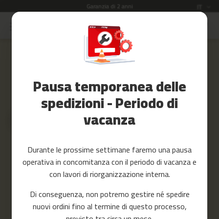
Garanzia di 2 anni
Lingua
IT
Salta
al
Saldi
contenuto
Skip
to
Accessori
the
Fitness
end
Pausa temporanea delle
of
Yoga
the
e
spedizioni - Periodo di
images
Pilates
vacanza
gallery
Ricambi
c
Durante le prossime settimane faremo una pausa
i
operativa in concomitanza con il periodo di vacanza e
n
t
con lavori di riorganizzazione interna.
a
s
Di conseguenza, non potremo gestire né spedire
d
nuovi ordini fino al termine di questo processo,
e
c
previsto tra circa un mese.