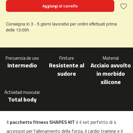
0
Aggiungi al carrello
m
c
Consegna in 3 - 5 giorni lavorativi per ordini effettuati prima
-
delle 13:00h
1
2
0
m
Frecuencia de uso
Finiture
Material
c
Intermedio
Resistente al
Acciaio avvolto
-
sudore
in morbido
1
silicone
6
0
Actividad muscular
Total body
m
c
-
2
Il
pacchetto fitness SHAPES KIT
è il set perfetto di 4
0
0
accessori per l'allenamento della forza, il cardio training e il