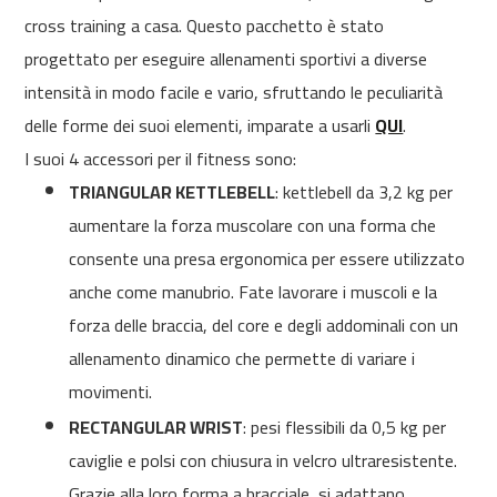
cross training a casa. Questo pacchetto è stato
m
c
progettato per eseguire allenamenti sportivi a diverse
-
intensità in modo facile e vario, sfruttando le peculiarità
2
6
delle forme dei suoi elementi, imparate a usarli
QUI
.
0
I suoi 4 accessori per il fitness sono:
m
TRIANGULAR KETTLEBELL
: kettlebell da 3,2 kg per
c
aumentare la forza muscolare con una forma che
-
4
consente una presa ergonomica per essere utilizzato
0
anche come manubrio. Fate lavorare i muscoli e la
0
forza delle braccia, del core e degli addominali con un
m
allenamento dinamico che permette di variare i
c
-
movimenti.
4
RECTANGULAR WRIST
: pesi flessibili da 0,5 kg per
6
0
caviglie e polsi con chiusura in velcro ultraresistente.
Grazie alla loro forma a bracciale, si adattano
m