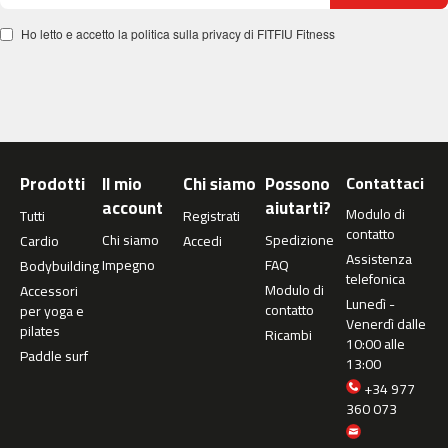
2
2
Ho letto e accetto la politica sulla privacy di FITFIU Fitness
0
b
e
s
t
-
Prodotti
Il mio
Chi siamo
Possono
Contattaci
3
account
aiutarti?
2
Modulo di
Tutti
Registrati
0
contatto
Chi siamo
Spedizione
Cardio
Accedi
Assistenza
Impegno
FAQ
Bodybuilding
b
telefonica
i
Modulo di
Accessori
Lunedì -
c
contatto
per yoga e
i
Venerdì dalle
pilates
Ricambi
c
10:00 alle
Paddle surf
l
13:00
e
+34 977
t
360 073
a
s
e