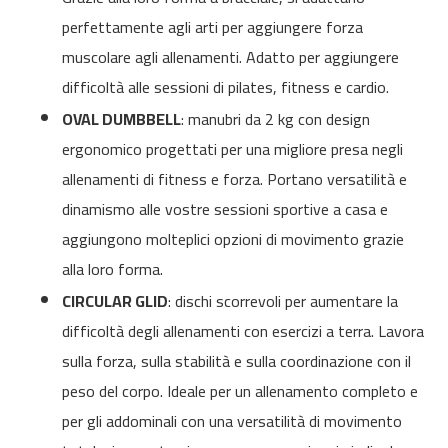
c
perfettamente agli arti per aggiungere forza
-
muscolare agli allenamenti. Adatto per aggiungere
5
0
difficoltà alle sessioni di pilates, fitness e cardio.
0
OVAL DUMBBELL
: manubri da 2 kg con design
m
ergonomico progettati per una migliore presa negli
c
-
allenamenti di fitness e forza. Portano versatilità e
5
dinamismo alle vostre sessioni sportive a casa e
6
0
aggiungono molteplici opzioni di movimento grazie
alla loro forma.
m
c
CIRCULAR GLID
: dischi scorrevoli per aumentare la
-
difficoltà degli allenamenti con esercizi a terra. Lavora
6
0
sulla forza, sulla stabilità e sulla coordinazione con il
0
peso del corpo. Ideale per un allenamento completo e
C
per gli addominali con una versatilità di movimento
i