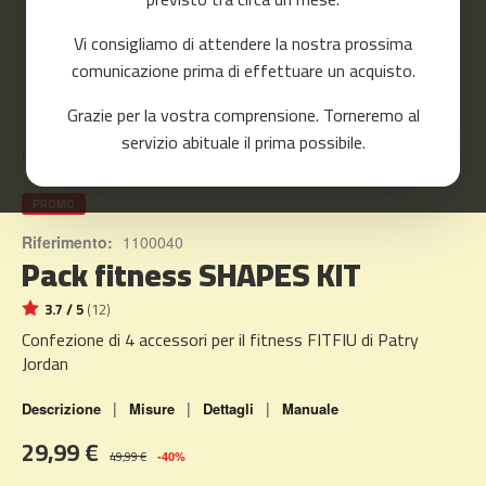
o
r
Vi consigliamo di attendere la nostra prossima
r
e
comunicazione prima di effettuare un acquisto.
r
Skip
Grazie per la vostra comprensione. Torneremo al
to
m
servizio abituale il prima possibile.
the
c
Home
SHAPES KIT
beginning
-
of
8
the
PROMO
0
images
Riferimento:
1100040
gallery
Pack fitness SHAPES KIT
m
c
-
3.7 / 5
(12)
9
Confezione di 4 accessori per il fitness FITFIU di Patry
0
Jordan
m
|
|
|
Descrizione
Misure
Dettagli
Manuale
c
-
29,99 €
1
49,99 €
-40%
0