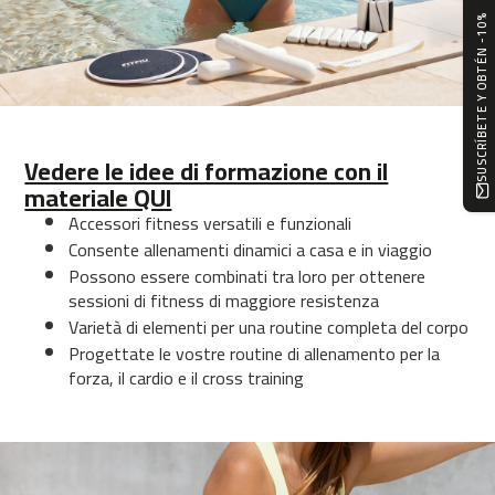
l
SUSCRÍBETE Y OBTÉN -10%
e
t
a
s
i
n
d
Vedere le idee di formazione con il
o
o
materiale QUI
r
Accessori fitness versatili e funzionali
Consente allenamenti dinamici a casa e in viaggio
b
e
Possono essere combinati tra loro per ottenere
s
sessioni di fitness di maggiore resistenza
p
Varietà di elementi per una routine completa del corpo
-
Progettate le vostre routine di allenamento per la
2
forza, il cardio e il cross training
2
b
e
s
p