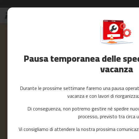
Salta
S
al
Saldi
contenuto
Skip
Accessori
to
Fitness
the
Yoga
end
e
of
Pausa temporanea delle spedi
Pilates
the
images
vacanza
Ricambi
gallery
cintas
de
correr
Durante le prossime settimane faremo una pausa operativ
mc-
vacanza e con lavori di riorganizza
80
mc-
Di conseguenza, non potremo gestire né spedire nuovi 
90
processo, previsto tra circa 
mc-
100
Vi consigliamo di attendere la nostra prossima comunicazi
mc-