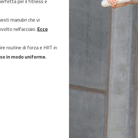
erfetta per il fitness e
esti manubri che vi
volto nell'acciaio.
Ecco
ire routine di forza e HIIT in
peso in modo uniforme.