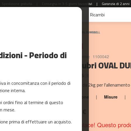
Spedizione gratuita
|
Consegna in 3-5 giorni lavorativi
|
Garanzia di 2 anni
aldi
Accessori Fitness
Yoga e Pilates
Ricambi
Home
OVAL DUMBBELL
PROMO
zioni - Periodo di
Riferimento:
1100042
Manubri OVAL D
3.3 / 5
(3)
a in concomitanza con il periodo di
Manubri da 2kg per l'allenamento
zione interna.
Descrizione
|
Misure
|
ordini fino al termine di questo
un mese.
69,99 €
one prima di effettuare un acquisto.
Ci dispiace! Questo prod