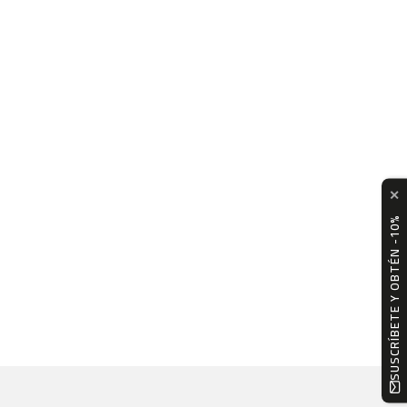
✕
SUSCRÍBETE Y OBTÉN -10%