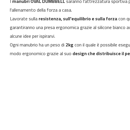
I
manubri OVAL DUMBBELL
saranno l'attrezzatura sportiva p
gallery
de
l'allenamento della forza a casa.
correr
MC-
Lavorate sulla
resistenza, sull'equilibrio e sulla forza
con qu
500
garantiranno una presa ergonomica grazie al silicone bianco av
bicicletas
alcune idee per ispirarvi.
indoor
besp-
Ogni manubrio ha un peso di
2kg
con il quale è possibile esegu
22
modo ergonomico grazie al suo
design che distribuisce il 
besp-
50
besp-
70
besp-
100
besp-
200
besp-
300
besp-