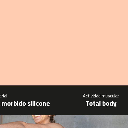
rial
Actividad muscular
n morbido silicone
Total body