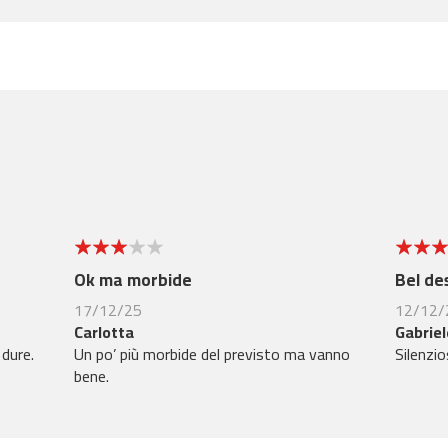
3
4
Ok ma morbide
Bel de
17/12/25
12/12/
Carlotta
Gabriel
dure.
Un po’ più morbide del previsto ma vanno
Silenzi
bene.