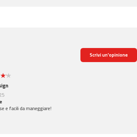
Scrivi un'opinione
sign
25
e
ose e facili da maneggiare!