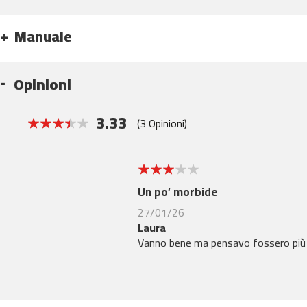
200
gym-
Manuale
300
KITBAR-
150
Opinioni
plataformas
vibratorias
3.33
(3 Opinioni)
pv-
100
66.666666666667%
pv-
200
3
Un po’ morbide
maquinas
de
27/01/26
remo
Laura
ra-
Vanno bene ma pensavo fossero più 
100
ra-
200
ra-