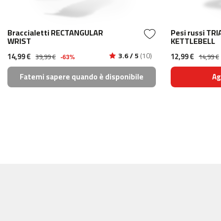
Braccialetti RECTANGULAR
Pesi russi T
WRIST
KETTLEBELL
14,99 €
3.6 / 5
(10)
12,99 €
39,99 €
14,99 €
-63%
Fatemi sapere quando è disponibile
Ag