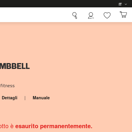
Lingua
IT
UMBBELL
 fitness
Dettagli
|
Manuale
otto è
esaurito permanentemente.