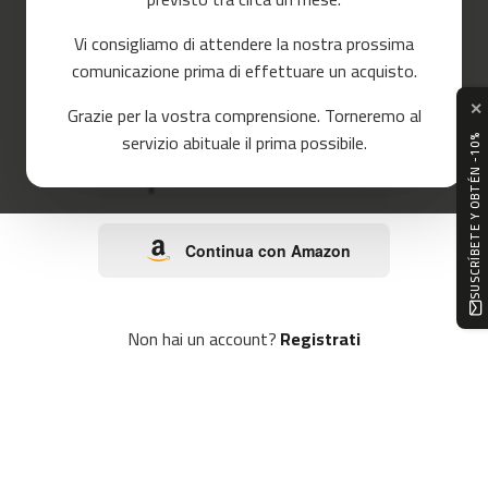
o
r
Vi consigliamo di attendere la nostra prossima
r
o
e
comunicazione prima di effettuare un acquisto.
r
✕
Continua con Google
Grazie per la vostra comprensione. Torneremo al
m
servizio abituale il prima possibile.
SUSCRÍBETE Y OBTÉN -10%
c
-
Continua con Facebook
8
0
Continua con Amazon
m
c
-
9
Non hai un account?
Registrati
0
m
c
-
1
0