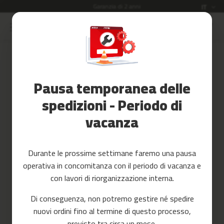
Garanzia di 2 anni
Lingua
IT
Salta
al
Saldi
contenuto
Accessori
Accedi
Fitness
Pausa temporanea delle
Crea il tuo account e tutto sarà
Yoga
più facile
e
spedizioni - Periodo di
Pilates
vacanza
Ricambi
c
Durante le prossime settimane faremo una pausa
i
operativa in concomitanza con il periodo di vacanza e
n
t
con lavori di riorganizzazione interna.
a
Hai dimenticato la tua password?
s
Di conseguenza, non potremo gestire né spedire
d
accedi
nuovi ordini fino al termine di questo processo,
e
c
previsto tra circa un mese.