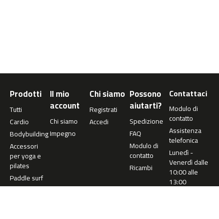
0
m
c
-
1
2
0
Prodotti
Il mio
Chi siamo
Possono
Contattaci
m
c
account
aiutarti?
Modulo di
Tutti
Registrati
-
contatto
Chi siamo
Spedizione
Cardio
Accedi
1
Assistenza
6
Impegno
FAQ
Bodybuilding
telefonica
0
Modulo di
Accessori
Lunedì -
contatto
per yoga e
Venerdì dalle
m
pilates
Ricambi
10:00 alle
c
Paddle surf
13:00
-
2
+34 977
0
360 073
0