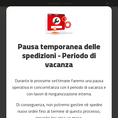
Garanzia di 2 anni
Lingua
IT
Salta
al
Saldi
contenuto
Accessori
Accedi
Fitness
Pausa temporanea delle
Crea il tuo account e tutto sarà
Yoga
più facile
e
spedizioni - Periodo di
Pilates
vacanza
Ricambi
c
Durante le prossime settimane faremo una pausa
i
operativa in concomitanza con il periodo di vacanza e
n
t
con lavori di riorganizzazione interna.
a
Hai dimenticato la tua password?
s
Di conseguenza, non potremo gestire né spedire
d
accedi
nuovi ordini fino al termine di questo processo,
e
c
previsto tra circa un mese.