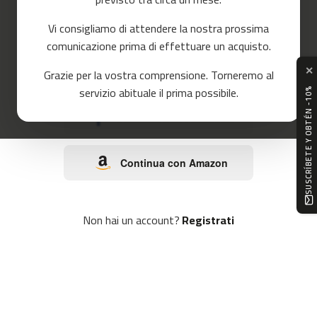
o
r
Vi consigliamo di attendere la nostra prossima
r
o
e
comunicazione prima di effettuare un acquisto.
r
✕
Continua con Google
Grazie per la vostra comprensione. Torneremo al
m
servizio abituale il prima possibile.
SUSCRÍBETE Y OBTÉN -10%
c
-
Continua con Facebook
8
0
Continua con Amazon
m
c
-
9
Non hai un account?
Registrati
0
m
c
-
1
0