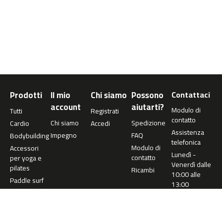
0
m
c
-
1
2
0
Prodotti
Il mio
Chi siamo
Possono
Contattaci
m
c
account
aiutarti?
Modulo di
Tutti
Registrati
-
contatto
Chi siamo
Spedizione
Cardio
Accedi
1
Assistenza
6
Impegno
FAQ
Bodybuilding
telefonica
0
Modulo di
Accessori
Lunedì -
contatto
per yoga e
Venerdì dalle
m
pilates
Ricambi
10:00 alle
c
Paddle surf
13:00
-
2
+34 977
0
360 073
0