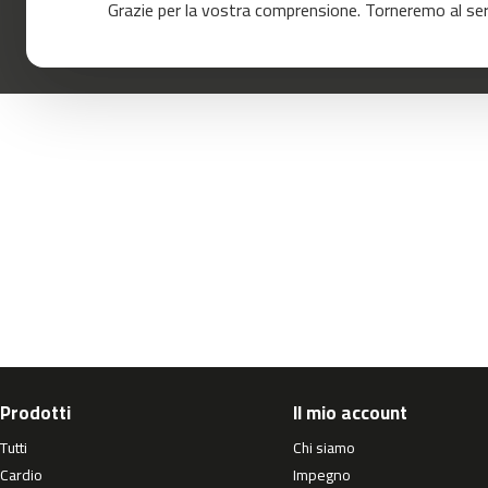
Grazie per la vostra comprensione. Torneremo al servi
120
mc-
160
mc-
200
mc-
260
mc-
400
mc-
460
mc-
500
mc-
560
Prodotti
Il mio account
mc-
Tutti
Chi siamo
600
Cardio
Impegno
Cinta