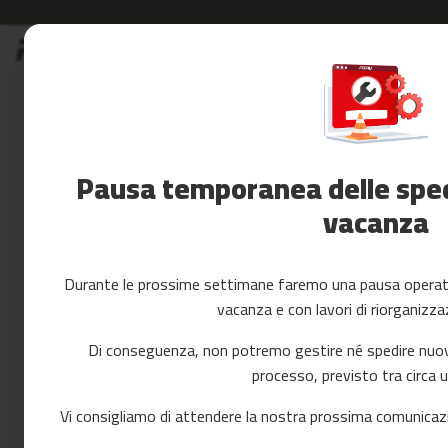
Salta
S
al
Saldi
contenuto
Accessori
Fitness
Yoga
e
Pausa temporanea delle spedi
Pilates
vacanza
Ricambi
cintas
de
correr
Durante le prossime settimane faremo una pausa operativ
mc-
vacanza e con lavori di riorganizza
80
mc-
Di conseguenza, non potremo gestire né spedire nuovi 
90
processo, previsto tra circa 
mc-
100
Vi consigliamo di attendere la nostra prossima comunicazi
mc-