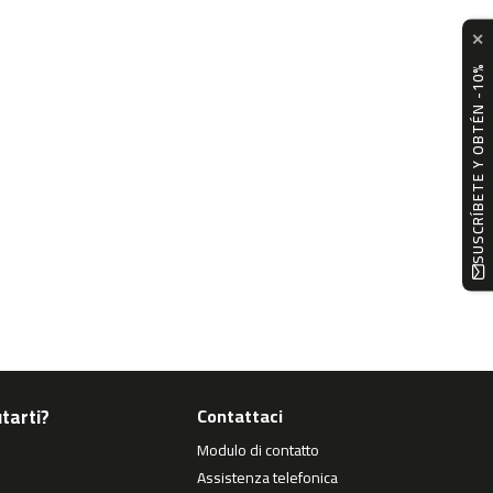
✕
SUSCRÍBETE Y OBTÉN -10%
tarti?
Contattaci
Modulo di contatto
Assistenza telefonica