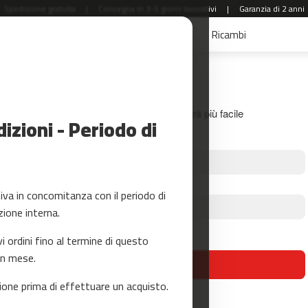
Spedizione gratuita
|
Consegna in 3-5 giorni lavorativi
|
Garanzia di 2 anni
aldi
Accessori Fitness
Yoga e Pilates
Ricambi
Accedi
Crea il tuo account e tutto sarà più facile
zioni - Periodo di
a in concomitanza con il periodo di
zione interna.
Hai dimenticato la tua password?
ordini fino al termine di questo
un mese.
accedi
one prima di effettuare un acquisto.