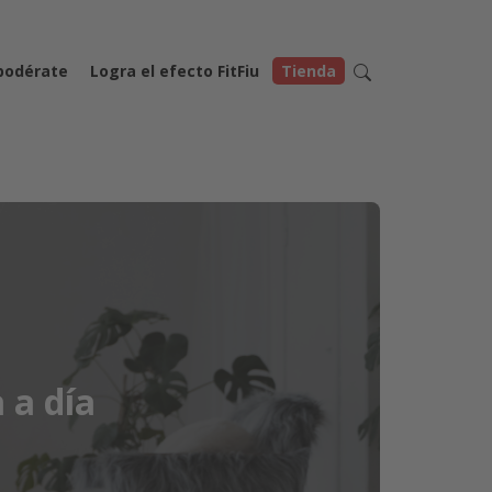
odérate
Logra el efecto FitFiu
Tienda
 a día