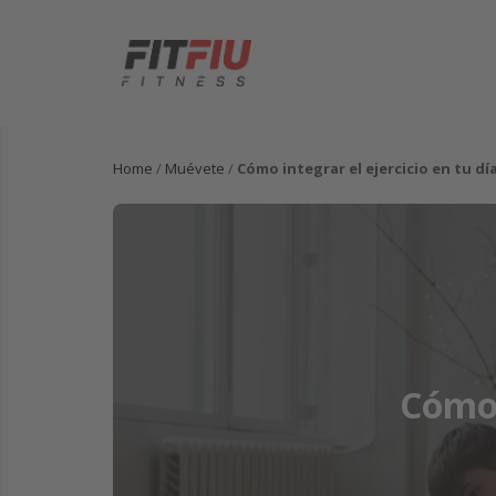
Home
/
Muévete
/
Cómo integrar el ejercicio en tu día
Cómo 