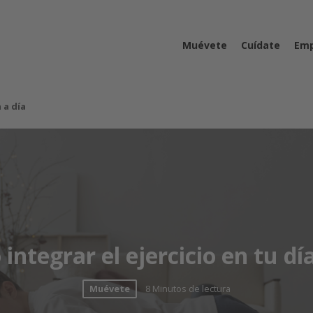
Muévete
Cuídate
Emp
 a día
integrar el ejercicio en tu día
Muévete
8 Minutos de lectura