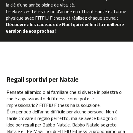
l
la clé d'une année pleine de vitalité.
e
Célébrez ces fêtes de fin d'année en offrant santé et forme
t
physique avec FITFIU Fitness et réalisez chaque souhait.
a
Découvrez les cadeaux de Noël qui révèlent la meilleure
s
i
version de vos proches !
n
d
o
o
r
b
e
Regali sportivi per Natale
s
p
Pensate all'amico o al familiare che si diverte in palestra o
-
2
che è appassionato di fitness: come potete
2
impressionarlo? FITFIU Fitness ha la soluzione.
È un periodo dell'anno difficile per alcune persone. Non è
b
facile trovare il regalo perfetto, ma se avete bisogno di
e
idee per regali per Babbo Natale, Babbo Natale segreto,
s
Natale e i Re Magi, noi di FITFIU Fitness vi proponiamo una
p