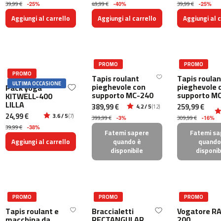
39,99 €
49,99 €
39,99 €
0
-25%
-40%
-25%
Aggiungi al carrello
Aggiungi al carrello
Aggiungi al c
m
c
-
1
2
PROMO
PROMO
PROMO
0
Tapis roulant
Tapis roulan
ULTIMA OCCASIONE
pieghevole con
pieghevole 
Pack yoga
supporto MC-240
supporto M
m
KITWELL-400
LILLA
c
389,99 €
259,99 €
4.2 / 5
(12)
-
24,99 €
3.6 / 5
(7)
399,99 €
309,99 €
-3%
-16%
1
39,99 €
-38%
Fatemi sapere
Fatemi sa
6
Aggiungi al carrello
quando è
quando
0
disponibile
disponib
m
c
-
2
PROMO
PROMO
PROMO
0
Tapis roulant e
Braccialetti
Vogatore RA
0
macchina da
RECTANGULAR
200