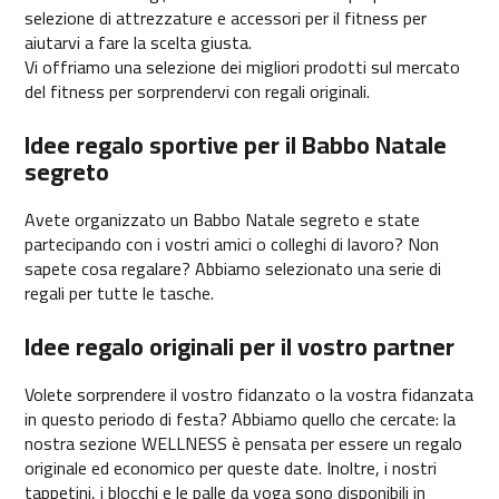
selezione di attrezzature e accessori per il fitness per
-
aiutarvi a fare la scelta giusta.
5
Vi offriamo una selezione dei migliori prodotti sul mercato
0
del fitness per sorprendervi con regali originali.
b
e
Idee regalo sportive per il Babbo Natale
s
segreto
p
-
Avete organizzato un Babbo Natale segreto e state
7
partecipando con i vostri amici o colleghi di lavoro? Non
0
sapete cosa regalare? Abbiamo selezionato una serie di
b
regali per tutte le tasche.
e
s
Idee regalo originali per il vostro partner
p
-
Volete sorprendere il vostro fidanzato o la vostra fidanzata
1
in questo periodo di festa? Abbiamo quello che cercate: la
0
nostra sezione WELLNESS è pensata per essere un regalo
0
originale ed economico per queste date. Inoltre, i nostri
tappetini, i blocchi e le palle da yoga sono disponibili in
b