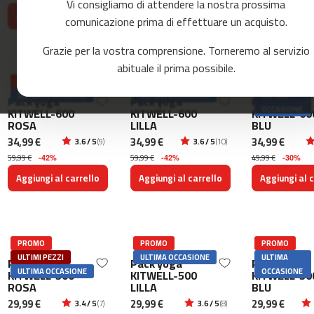
Vi consigliamo di attendere la nostra prossima
o
Aggiungi al carrello
Aggiungi al carrello
Aggiungi al c
r
comunicazione prima di effettuare un acquisto.
r
e
Grazie per la vostra comprensione. Torneremo al servizio
r
abituale il prima possibile.
PROMO
PROMO
PROMO
m
ULTIMA OCCASIONE
ULTIMA OCCASIONE
ULTIMA
c
Pack yoga
Pack yoga
Pack yoga
OCCASIONE
KITWELL-600
KITWELL-600
KITWELL-60
-
ROSA
LILLA
BLU
8
0
34,99 €
34,99 €
34,99 €
3.6 / 5
(9)
3.6 / 5
(10)
59,99 €
59,99 €
49,99 €
-42%
-42%
-30%
m
Aggiungi al carrello
Aggiungi al carrello
Aggiungi al c
c
-
9
0
PROMO
PROMO
PROMO
m
ULTIMI PEZZI
ULTIMA OCCASIONE
ULTIMA
Pack yoga
Pack yoga
Pack yoga
c
ULTIMA OCCASIONE
OCCASIONE
KITWELL-500
KITWELL-500
KITWELL-50
-
ROSA
LILLA
BLU
1
29,99 €
29,99 €
29,99 €
3.4 / 5
(7)
3.6 / 5
(8)
0