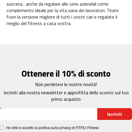
5
suocera... anche da regalare alle cene aziendali come
0
complemento ideale per la vita sana dei lavoratori. Tirate
0
fuori la versione migliore di tutti i vostri cari e regalate il
meglio del fitness a casa vostra.
b
i
c
i
c
l
e
t
a
Ottenere il 10% di sconto
s
e
s
Non perdetevi le nostre novità!
t
Iscriviti alla nostra newsletter e approfitta dello sconto sul tuo
a
primo acquisto
t
i
c
a
Iscriviti
s
Ho letto e accetto la politica sulla privacy di FITFIU Fitness
b