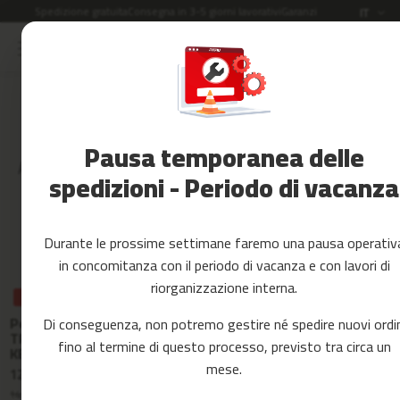
Spedizione gratuita
Consegna in 3-5 giorni lavorativi
Garanzia di 2 anni
Lingua
IT
Salta
al
Saldi
contenuto
Accessori
Fitness
Regali di Natale per sportivi
Pausa temporanea delle
Yoga
Attrezzature e accessori per il fitness perfetti per i
e
spedizioni - Periodo di vacanza
regali di Natale
Pilates
Ricambi
Durante le prossime settimane faremo una pausa operativ
c
in concomitanza con il periodo di vacanza e con lavori di
i
riorganizzazione interna.
n
PROMO
PROMO
PROMO
t
ULTIMA
Pesi russi
Pack fitness
Pack yoga
Di conseguenza, non potremo gestire né spedire nuovi ordin
a
OCCASIONE
TRIANGULAR
SHAPES KIT
KITWELL-
s
fino al termine di questo processo, previsto tra circa un
KETTLEBELL
601 LILLA
d
mese.
12,99 €
29,99 €
39,99 €
e
3.6 / 5
(11)
3.7 / 5
(12)
c
14,99 €
49,99 €
54,99 €
-13%
-40%
-27%