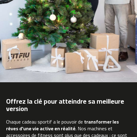
n
t
a
d
e
c
o
r
r
e
r
M
C
-
5
0
Offrez la clé pour atteindre sa meilleure
0
version
b
i
Chaque cadeau sportif a le pouvoir de
transformer les
c
rêves d'une vie active en réalité
. Nos machines et
i
c
accessoires de fitness sont plus que des cadeaux ; ce sont