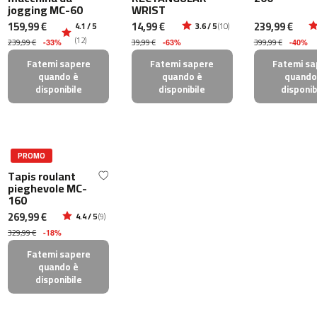
jogging MC-60
WRIST
m
159,99 €
14,99 €
239,99 €
4.1 / 5
3.6 / 5
(10)
c
(12)
239,99 €
39,99 €
399,99 €
-
-33%
-63%
-40%
2
Fatemi sapere
Fatemi sapere
Fatemi sa
6
quando è
quando è
quando
0
disponibile
disponibile
disponib
m
c
-
PROMO
4
0
Tapis roulant
pieghevole MC-
0
160
m
269,99 €
4.4 / 5
(9)
c
329,99 €
-18%
-
Fatemi sapere
4
quando è
6
disponibile
0
m