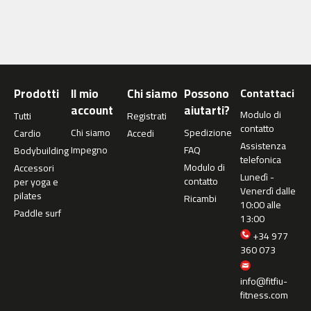
e
s
t
-
1
0
Prodotti
Il mio
Chi siamo
Possono
Contattaci
0
account
aiutarti?
Modulo di
Tutti
Registrati
b
contatto
Chi siamo
Spedizione
Cardio
Accedi
e
Assistenza
Impegno
FAQ
Bodybuilding
s
telefonica
t
Modulo di
Accessori
Lunedì -
-
contatto
per yoga e
Venerdì dalle
2
pilates
Ricambi
10:00 alle
0
Paddle surf
13:00
0
+34 977
b
360 073
e
s
info@fitfiu-
t
fitness.com
-