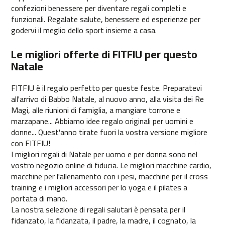
e
confezioni benessere per diventare regali completi e
s
funzionali. Regalate salute, benessere ed esperienze per
p
godervi il meglio dello sport insieme a casa.
-
2
Le migliori offerte di FITFIU per questo
0
Natale
0
b
FITFIU è il regalo perfetto per queste feste. Preparatevi
e
all'arrivo di Babbo Natale, al nuovo anno, alla visita dei Re
s
Magi, alle riunioni di famiglia, a mangiare torrone e
p
marzapane... Abbiamo idee regalo originali per uomini e
-
donne... Quest'anno tirate fuori la vostra versione migliore
3
con FITFIU!
0
I migliori regali di Natale per uomo e per donna sono nel
0
vostro negozio online di fiducia. Le migliori macchine cardio,
macchine per l'allenamento con i pesi, macchine per il cross
b
training e i migliori accessori per lo yoga e il pilates a
e
s
portata di mano.
p
La nostra selezione di regali salutari è pensata per il
-
fidanzato, la fidanzata, il padre, la madre, il cognato, la