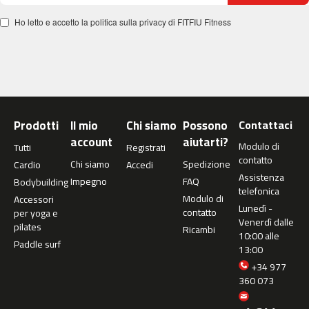
m
Ho letto e accetto la politica sulla privacy di FITFIU Fitness
c
-
2
6
0
m
Prodotti
Il mio
Chi siamo
Possono
Contattaci
c
account
aiutarti?
-
Modulo di
Tutti
Registrati
4
contatto
Chi siamo
Spedizione
Cardio
Accedi
0
Assistenza
Impegno
FAQ
Bodybuilding
0
telefonica
Modulo di
Accessori
Lunedì -
m
contatto
per yoga e
Venerdì dalle
c
pilates
Ricambi
10:00 alle
-
Paddle surf
13:00
4
6
+34 977
0
360 073
m