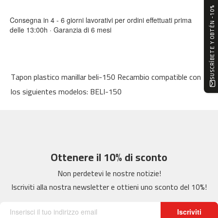
0
SUSCRÍBETE Y OBTÉN -10%
Consegna in 4 - 6 giorni lavorativi per ordini effettuati prima
m
delle 13:00h · Garanzia di 6 mesi
c
-
1
2
0
Tapon plastico manillar beli-150 Recambio compatible con
los siguientes modelos: BELI-150
m
c
-
1
6
0
Ottenere il 10% di sconto
m
c
Non perdetevi le nostre notizie!
-
Iscriviti alla nostra newsletter e ottieni uno sconto del 10%!
2
0
0
Iscriviti