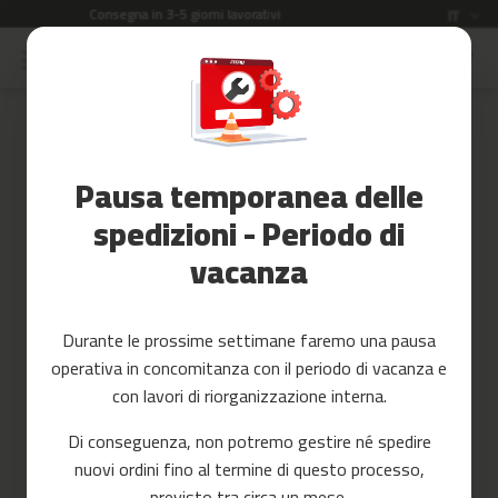
tivi
Garanzia di 2 anni
Lingua
IT
Salta
al
Saldi
contenuto
Skip
to
Accessori
the
Fitness
end
Pausa temporanea delle
of
Yoga
the
e
spedizioni - Periodo di
images
Pilates
vacanza
gallery
Ricambi
c
Durante le prossime settimane faremo una pausa
i
operativa in concomitanza con il periodo di vacanza e
n
t
con lavori di riorganizzazione interna.
a
s
Di conseguenza, non potremo gestire né spedire
d
nuovi ordini fino al termine di questo processo,
e
c
previsto tra circa un mese.