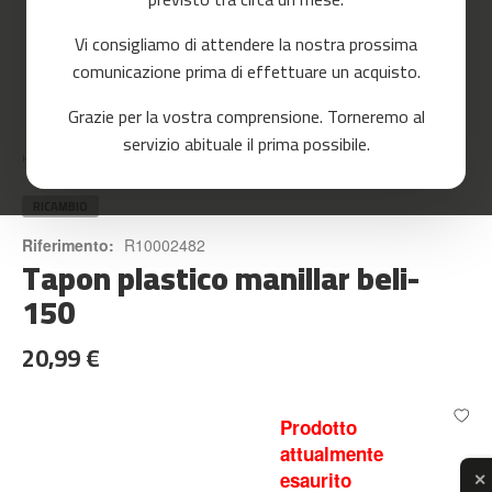
o
r
Vi consigliamo di attendere la nostra prossima
r
e
comunicazione prima di effettuare un acquisto.
r
Skip
Grazie per la vostra comprensione. Torneremo al
to
m
servizio abituale il prima possibile.
the
c
Home
TAPON PLASTICO MANILLAR BELI-150
beginning
-
of
8
the
RICAMBIO
0
images
Riferimento:
R10002482
gallery
Tapon plastico manillar beli-
m
c
150
-
9
20,99 €
0
m
c
Prodotto
-
attualmente
1
esaurito
✕
0